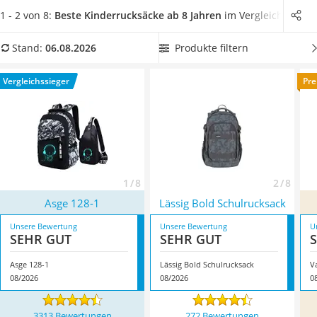
Kinderfahrradhelm
Kinderrucksack mit einem Brustgurt. Dieser kann für mehr
1 - 2 von 8:
Beste Kinderrucksäcke ab 8 Jahren
im Vergleich
Barfußschuhe Kinder
Stabilität sorgen.
Wählen Sie jetzt aus unserer
Kinder-Mikroskop
Vergleichstabelle einen
Kinderrucksack ab 8 Jahren mit
Produkte filtern
Stand:
06.08.2026
Ferngesteuerter Hubschrauber
großem Volumen
, damit besonders viel Gepäck in dem
Service
Rucksack Platz finden kann. Überzeugt hat uns hier im
Vergleichssieger
Pre
August 2026 besonders das Modell
Asge 128-1
*
mit seinen
Eigenschaften.
1 / 8
2 / 8
Asge 128-1
Lässig Bold Schulrucksack
Unsere Bewertung
Unsere Bewertung
U
SEHR GUT
SEHR GUT
Asge 128-1
Lässig Bold Schulrucksack
V
08/2026
08/2026
0
3313 Bewertungen
272 Bewertungen