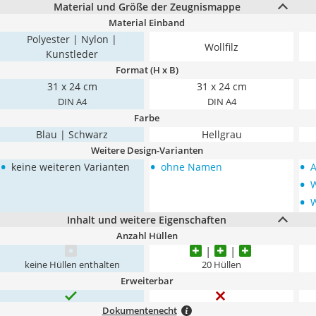
Material und Größe der Zeugnismappe
Material Einband
Polyester | Nylon |
Wollfilz
Kunstleder
Format (H x B)
31 x 24 cm
31 x 24 cm
DIN A4
DIN A4
Farbe
Blau | Schwarz
Hellgrau
Weitere Design-Varianten
•
•
•
keine weiteren Varianten
ohne Namen
A
•
W
•
W
Inhalt und weitere Eigenschaften
Anzahl Hüllen
keine Hüllen enthalten
20 Hüllen
Erweiterbar
Dokumentenecht