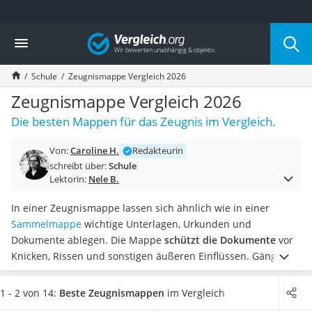
Die beliebtesten Vergleiche nach Kategorie
Vergleich
Kind & Baby
Babyphone mit 2 Kameras
Schule
Zeugnismappe Vergleich 2026
Walkie-Talkie Kinder
Kindermatratzen
Zeugnismappe Vergleich 2026
Babywippe
Die besten Mappen für das Zeugnis im Vergleich.
Rollschuhe für Kinder
Tischkicker
Von:
Caroline H.
Redakteurin
Laufrad
schreibt über:
Schule
Kinderschubkarre
Lektorin:
Nele B.
Babyschlafsack
Kinderuhr
In einer Zeugnismappe lassen sich ähnlich wie in einer
Babyphone
Sammelmappe
wichtige Unterlagen, Urkunden und
Treppenschutzgitter
Dokumente ablegen. Die Mappe
schützt die Dokumente
vor
Kindersitz ab 4 Jahren
Knicken, Rissen und sonstigen äußeren Einflüssen. Gängige
Kinderroller 3 Räder
Online-Tests raten zu Modellen mit Schutzhüllen, da diese
Ferngesteuertes Auto
die lange Ansehnlichkeit der Dokumente unterstützen.
1 - 2 von 14:
Beste Zeugnismappen
im Vergleich
Kindersitz 15–36 kg
Wählen Sie jetzt aus unserer Vergleichstabelle
eine