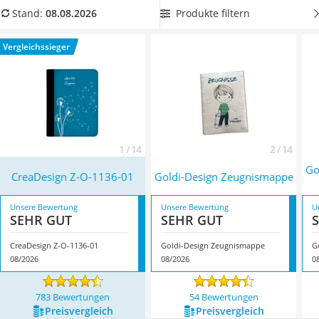
Kinderfahrradhelm
Zeugnismappe mit Wunschtext
, um den Einband der Mappe
Produkte filtern
Stand:
08.08.2026
Barfußschuhe Kinder
sehr persönlich zu gestalten. Überzeugt hat uns hier im
Kinder-Mikroskop
August 2026 besonders das Modell
CreaDesign Z-O-1136-01
*
Vergleichssieger
Ferngesteuerter Hubschrauber
mit seinen Eigenschaften.
Service
1 / 14
2 / 14
Go
CreaDesign Z-O-1136-01
Goldi-Design Zeugnismappe
Unsere Bewertung
Unsere Bewertung
U
SEHR GUT
SEHR GUT
CreaDesign Z-O-1136-01
Goldi-Design Zeugnismappe
08/2026
08/2026
0
783 Bewertungen
54 Bewertungen
Preis­vergleich
Preis­vergleich