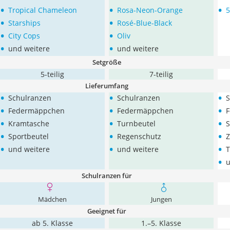
•
•
•
Tropical Chameleon
Rosa-Neon-Orange
5
•
•
Starships
Rosé-Blue-Black
•
•
City Cops
Oliv
•
•
und weitere
und weitere
Setgröße
5-teilig
7-teilig
Lieferumfang
•
•
•
Schulranzen
Schulranzen
S
•
•
•
Federmäppchen
Federmäppchen
•
•
•
Kramtasche
Turnbeutel
S
•
•
•
Sportbeutel
Regenschutz
Z
•
•
•
und weitere
und weitere
T
•
u
Schulranzen für
Mädchen
Jungen
Geeignet für
ab 5. Klasse
1.–5. Klasse