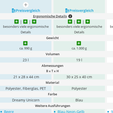
mehr anzeigen
Preis­vergleich
Preis­vergleich
Ergonomische Details
besonders viele ergonomische
besonders viele ergonomische
b
Details
Details
Gewicht
ca. 990 g
ca. 1.000 g
Volumen
23 l
19 l
Abmessungen
B x T x H
‎ 21 x 28 x 44 cm
30 x 25 x 40 cm
Material
Polyester, Fiberglas, PET
Polyester
Farbe
Dreamy Unicorn
Blau
Weitere Ausführungen
•
•
•
Beere
Blau-Neon-Gelb
9