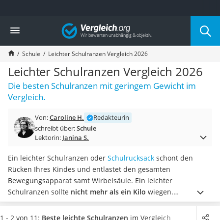
Die beliebtesten Vergleiche nach Kategorie
Vergleich
Kind & Baby
Babyphone mit 2 Kameras
Schule
Leichter Schulranzen Vergleich 2026
Walkie-Talkie Kinder
Kindermatratzen
Leichter Schulranzen Vergleich 2026
Babywippe
Die besten Schulranzen mit geringem Gewicht im
Rollschuhe für Kinder
Vergleich.
Tischkicker
Laufrad
Von:
Caroline H.
Redakteurin
Kinderschubkarre
schreibt über:
Schule
Babyschlafsack
Lektorin:
Janina S.
Kinderuhr
Babyphone
Ein leichter Schulranzen oder
Schulrucksack
schont den
Treppenschutzgitter
Rücken Ihres Kindes und entlastet den gesamten
Kindersitz ab 4 Jahren
Bewegungsapparat samt Wirbelsäule. Ein leichter
Kinderroller 3 Räder
Schulranzen sollte
nicht mehr als ein Kilo
wiegen.
Ferngesteuertes Auto
Zusätzliche Unterstützung bieten Online-Tests zufolge
Kindersitz 15–36 kg
verstellbare Schulter-, Brust- und Hüftgurte sowie ein
1 - 2 von 11:
Beste leichte Schulranzen
im Vergleich