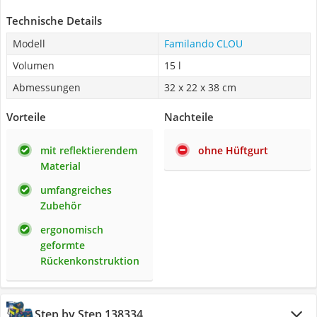
Technische Details
Modell
Familando CLOU
Volumen
15 l
Abmessungen
32 x 22 x 38 cm
Vorteile
Nachteile
mit reflektierendem
ohne Hüftgurt
Material
umfangreiches
Zubehör
ergonomisch
geformte
Rückenkonstruktion
Step by Step 138334