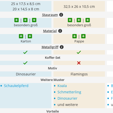
25 x 17,5 x 8,5 cm
32,5 x 26 x 10,5 cm
20 x 14,5 x 8 cm
Stauraum
besonders groß
besonders groß
Material
Karton
Pappe
Metallgriff
Koffer-Set
Motiv
Dinosaurier
Flamingos
Weitere Muster
•
•
•
Schaukelpferd
Koala
B
•
•
Schmetterling
E
•
•
Dinosaurier
F
•
•
und weitere
u
Vorteile