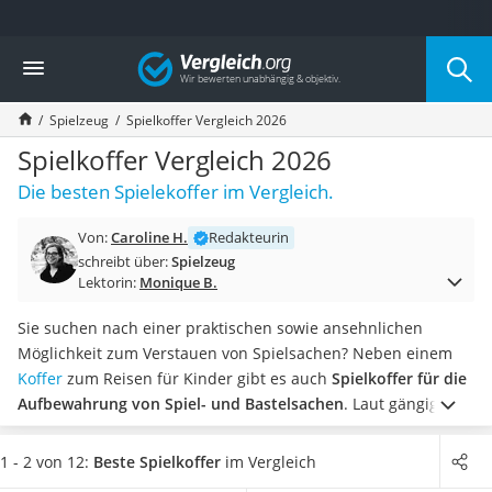
Die beliebtesten Vergleiche nach Kategorie
Vergleich
Kind & Baby
Babyphone mit 2 Kameras
Spielzeug
Spielkoffer Vergleich 2026
Walkie-Talkie Kinder
Kindermatratzen
Spielkoffer Vergleich 2026
Babywippe
Die besten Spielekoffer im Vergleich.
Rollschuhe für Kinder
Tischkicker
Von:
Caroline H.
Redakteurin
Laufrad
schreibt über:
Spielzeug
Kinderschubkarre
Lektorin:
Monique B.
Babyschlafsack
Kinderuhr
Sie suchen nach einer praktischen sowie ansehnlichen
Babyphone
Möglichkeit zum Verstauen von Spielsachen? Neben einem
Treppenschutzgitter
Koffer
zum Reisen für Kinder gibt es auch
Spielkoffer für die
Kindersitz ab 4 Jahren
Aufbewahrung von Spiel- und Bastelsachen
. Laut gängigen
Kinderroller 3 Räder
Online-Tests ist das Material der angebotenen Spielkoffer
Ferngesteuertes Auto
besonders stabil und strapazierfähig und daher perfekt für
1 - 2 von 12:
Beste Spielkoffer
im Vergleich
Kindersitz 15–36 kg
den Einsatz im Kinderzimmer geeignet.
Wählen Sie jetzt aus