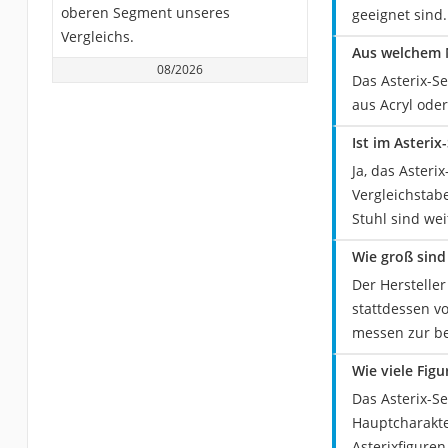
oberen Segment unseres
geeignet sind.
Vergleichs.
Aus welchem M
08/2026
Das Asterix-S
aus Acryl oder
Ist im Asteri
Ja, das Asteri
Vergleichstab
Stuhl sind wei
Wie groß sind
Der Herstelle
stattdessen v
messen zur be
Wie viele Fig
Das Asterix-S
Hauptcharakter
Asterixfiguren