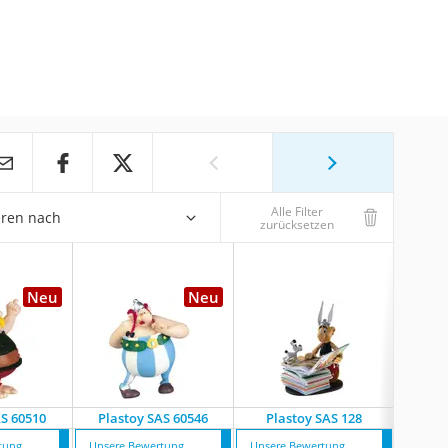
Alle Filter
eren nach
zurücksetzen
Neu
Neu
AS 60510
Plastoy SAS 60546
Plastoy SAS 128
Plas
tung
Unsere Bewertung
Unsere Bewertung
Unsere