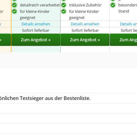
detailreich verarbeitet
inklusive Zubehör
besonders
Stand
ör
für kleine Kinder
für kleine Kinder
geeignet
geeignet
n
Details ansehen
Details ansehen
Details 
r
Sofort lieferbar
Sofort lieferbar
Sofort li
»
Zum Angebot »
Zum Angebot »
Zum Ang
nlichen Testsieger aus der Bestenliste.