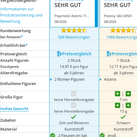
Vergleichsergebnis
*
SEHR GUT
SEHR GUT
Informationen zur
Produktsortierung und
Playmobil Asterix 71015
Plastoy SAS 60501
Bewertung
08/2026
08/2026
Kundenwertung
*
bei Amazon
568 Bewertungen
1968 Bewertung
Erhältlich bei
*
Preis­vergleich
Preis­verglei
Preis­vergleich
Anzahl Figuren
2 Stück
1 Stück
Stückpreis
14,95 € pro Figur
12,71 € pro Figu
Altersfreigabe
ab 5 Jahren
ab 3 Jahren
•
•
2 Römer-Figuren
Asterix
Enthaltene Figuren
Große Figur
keine Herstellerangabe
7 cm
Hohes Gewicht
keine Herstellerangabe
15 g
Zubehör
Zelt und Weiteres
Schwert
Material
Kunststoff
Kunststoff
2 Figuren im Set
groß