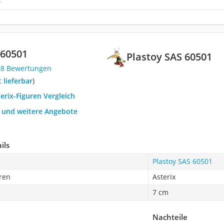
 60501
Plastoy SAS 60501
68 Bewertungen
t lieferbar
)
terix-Figuren Vergleich
h und weitere Angebote
ils
Plastoy SAS 60501
ren
Asterix
7 cm
Nachteile