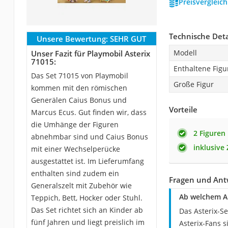
Preisvergleic
Technische Deta
Unsere Bewertung:
SEHR GUT
Modell
Unser Fazit für Playmobil Asterix
71015:
Enthaltene Figu
Das Set 71015 von Playmobil
Große Figur
kommen mit den römischen
Generälen Caius Bonus und
Vorteile
Marcus Ecus. Gut finden wir, dass
die Umhänge der Figuren
2 Figuren
abnehmbar sind und Caius Bonus
inklusive
mit einer Wechselperücke
ausgestattet ist. Im Lieferumfang
enthalten sind zudem ein
Fragen und Antw
Generalszelt mit Zubehör wie
Ab welchem Al
Teppich, Bett, Hocker oder Stuhl.
Das Set richtet sich an Kinder ab
Das Asterix-Se
fünf Jahren und liegt preislich im
Asterix-Fans s