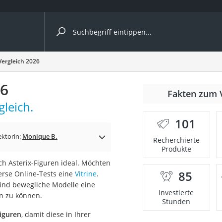
ergleiche nach Kategorie
Vergleich 2026
Kameras
26
er
Fakten zum 
gleich.
101
der
ektorin:
Monique B.
Recherchierte
Produkte
ch Asterix-Figuren ideal. Möchten
85
erse Online-Tests eine
Vitrine
.
ind bewegliche Modelle eine
Investierte
n zu können.
Stunden
Figuren
, damit diese in Ihrer