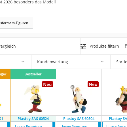
st 2026 besonders das Modell
er
hren
sformers-Figuren
er
uto
ergleich
Produkte filtern
g
m
Kundenwertung
Sorti
der
eger
Bestseller
Neu
Neu
Hubschrauber
01
Plastoy SAS 60524
Plastoy SAS 60504
Plastoy S
Unsere Bewertung
Unsere Bewertung
Unsere Bewer