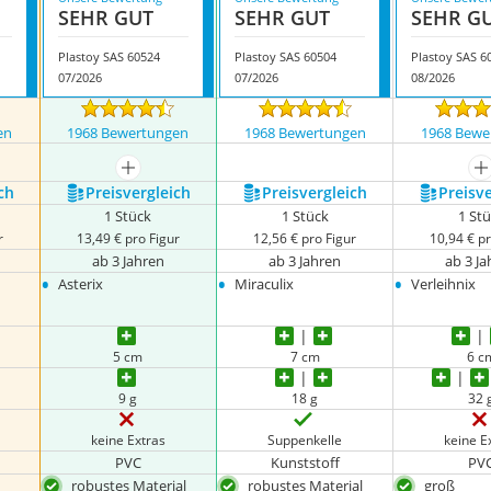
SEHR GUT
SEHR GUT
SEHR G
Plastoy SAS 60524
Plastoy SAS 60504
Plastoy SAS 6
07/2026
07/2026
08/2026
en
1968 Bewertungen
1968 Bewertungen
1968 Bewe
mehr anzeigen
m
ch
Preis­vergleich
Preis­vergleich
Preis­v
1 Stück
1 Stück
1 St
r
13,49 € pro Figur
12,56 € pro Figur
10,94 € pr
ab 3 Jahren
ab 3 Jahren
ab 3 J
•
•
•
Asterix
Miraculix
Verleihnix
5 cm
7 cm
6 c
9 g
18 g
32 
keine Extras
Suppenkelle
keine E
PVC
Kunststoff
PV
robustes Material
robustes Material
groß