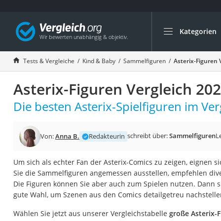
Kategorien
Die beliebtesten V
Kind & Baby
Tests & Vergleiche
Kind & Baby
Sammelfiguren
Asterix-Figuren 
Babyphone mit 2 
Asterix-Figuren Vergleich 20
Walkie-Talkie Kind
Kindermatratzen
Die besten Asterix-Spielfiguren im Ver
Babywippe
Rollschuhe für Kin
schreibt über:
Sammelfiguren
L
Von:
Anna B.
Redakteurin
Tischkicker
Um sich als echter Fan der Asterix-Comics zu zeigen, eignen si
Laufrad
Sie die Sammelfiguren angemessen ausstellen, empfehlen div
Kinderschubkarre
Die Figuren können Sie aber auch zum Spielen nutzen. Dann s
gute Wahl, um Szenen aus den Comics detailgetreu nachstelle
Babyschlafsack
Kinderuhr
Wählen Sie jetzt aus unserer Vergleichstabelle
große Asterix-