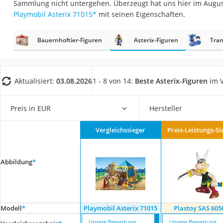
Sammlung nicht untergehen. Überzeugt hat uns hier im Augu
Babyphone
Playmobil Asterix 71015
*
mit seinen Eigenschaften.
Treppenschutzgitt
Kindersitz ab 4 Ja
Bauernhoftier-Figuren
Asterix-Figuren
Tran
Kinderroller 3 Räd
Ferngesteuertes A
Aktualisiert:
03.08.2026
1 - 8 von 14:
Beste Asterix-Figuren
im V
Kindersitz 15–36 k
Kinderfahrradhel
Preis in EUR
Hersteller
Barfußschuhe Kin
Vergleichssieger
Preis-Leistungs-Si
Kinder-Mikroskop
Ferngesteuerter 
Abbildung
*
Service
Modell
*
Playmobil Asterix 71015
Plastoy SAS 605
Unsere Bewertung
Unsere Bewertung