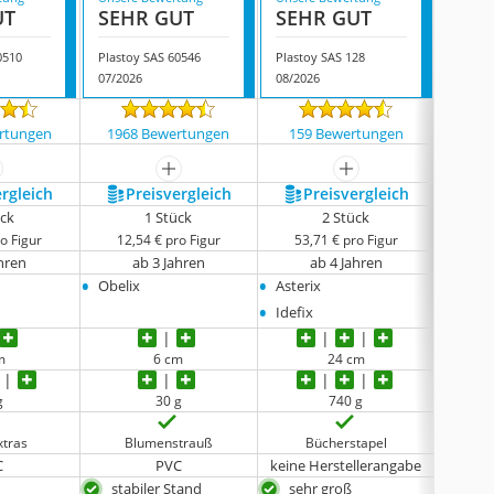
UT
SEHR GUT
SEHR GUT
SEH
0510
Plastoy SAS 60546
Plastoy SAS 128
Plasto
07/2026
08/2026
08/202
rtungen
1968 Bewertungen
159 Bewertungen
1968
ehr anzeigen
mehr anzeigen
mehr anzeigen
ergleich
Preis­vergleich
Preis­vergleich
P
ück
1 Stück
2 Stück
o Figur
12,54 € pro Figur
53,71 € pro Figur
9,
ahren
ab 3 Jahren
ab 4 Jahren
•
•
•
Obelix
Asterix
Cäsar
•
Idefix
m
6 cm
24 cm
g
30 g
740 g
xtras
Blumenstrauß
Bücherstapel
k
C
PVC
keine Herstellerangabe
stabiler Stand
sehr groß
seh