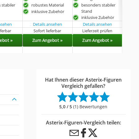
 stabiler
robustes Material
besonders stabiler
stab
Stand
inklusive Zubehör
inklusive Zubehör
ansehen
Details ansehen
Details ansehen
Det
eferbar
Sofort lieferbar
Lieferzeit prüfen
Sof
ebot »
Zum Angebot »
Zum Angebot »
Zu
Hat Ihnen dieser Asterix-Figuren
Vergleich gefallen?
5,0 / 5
(1) Bewertungen
Asterix-Figuren-Vergleich teilen: