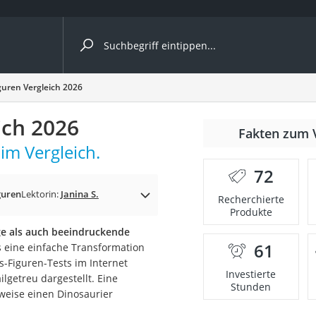
ergleiche nach Kategorie
guren Vergleich 2026
Kameras
ich 2026
er
Fakten zum 
im Vergleich.
72
der
guren
Lektorin:
Janina S.
Recherchierte
Produkte
ge als auch beeindruckende
61
s eine einfache Transformation
s-Figuren-Tests im Internet
Investierte
lgetreu dargestellt. Eine
Stunden
weise einen Dinosaurier