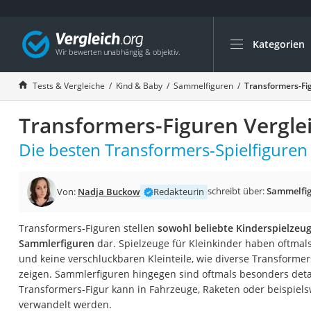
Kategorien
Die beliebtesten V
Kind & Baby
Tests & Vergleiche
Kind & Baby
Sammelfiguren
Transformers-Fi
Babyphone mit 2 
Transformers-Figuren Vergle
Walkie-Talkie Kind
Kindermatratzen
Die besten Transformers-Spielfiguren 
Babywippe
Rollschuhe für Kin
schreibt über:
Sammelfi
Von:
Nadja Buckow
Redakteurin
Tischkicker
Transformers-Figuren stellen
sowohl beliebte Kinderspielzeu
Laufrad
Sammlerfiguren
dar. Spielzeuge für Kleinkinder haben oftmal
Kinderschubkarre
und keine verschluckbaren Kleinteile, wie diverse Transformer
zeigen. Sammlerfiguren hingegen sind oftmals besonders detai
Babyschlafsack
Transformers-Figur kann in Fahrzeuge, Raketen oder beispiels
Kinderuhr
verwandelt werden.