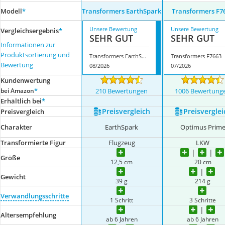
Modell
*
Transformers EarthSpark
Transformers F7
Unsere Bewertung
Unsere Bewertung
Vergleichsergebnis
*
SEHR GUT
SEHR GUT
Informationen zur
Produktsortierung und
Transformers EarthSpark
Transformers F7663
Bewertung
08/2026
07/2026
Kundenwertung
*
bei Amazon
210 Bewertungen
1006 Bewertung
Erhältlich bei
*
Preis­vergleich
Preis­verglei
Preis­vergleich
Charakter
EarthSpark
Optimus Prim
Transformierte Figur
Flugzeug
LKW
Größe
12,5 cm
20 cm
Gewicht
39 g
214 g
Verwandlungsschritte
1 Schritt
3 Schritte
Altersempfehlung
ab 6 Jahren
ab 6 Jahren