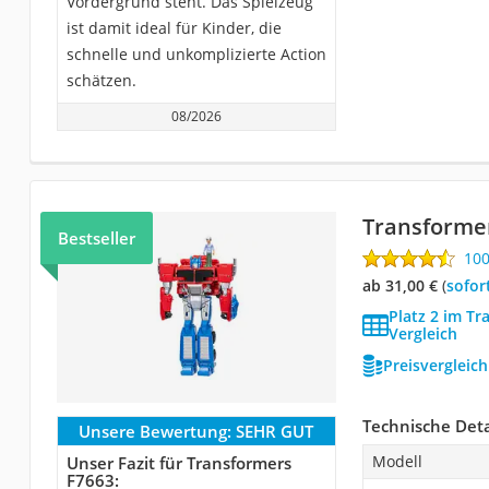
Vordergrund steht. Das Spielzeug
ist damit ideal für Kinder, die
schnelle und unkomplizierte Action
schätzen.
08/2026
Transforme
Bestseller
10
ab 31,00 €
(
Sofor
Platz 2 im Tr
Vergleich
Preisvergleic
Technische Deta
Unsere Bewertung:
SEHR GUT
Modell
Unser Fazit für Transformers
F7663: