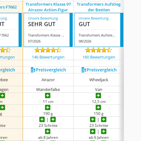
Transformers Klasse 97
Transformers Aufstieg
rs F7662
Trans
Airazor Action-Figur
der Bestien
tung
Unsere Bewertung
Unsere Bewertung
Unsere
UT
SEHR GUT
GUT
GUT
 F7662
Transformers Klasse 97 Airazor Action-Figur
Transformers Aufstieg der Bestien
Transf
07/2026
08/2026
07/202
rtungen
146 Bewertungen
160 Bewertungen
233
ergleich
Preis­vergleich
Preis­vergleich
P
ebee
Airazor
Wheeljack
agen
Wanderfalke
Van
tasma
cm
11 cm
12,5 cm
 g
190 g
150 g
itte
23 Schritte
23 Schritte
ahren
ab 8 Jahren
ab 6 Jahren