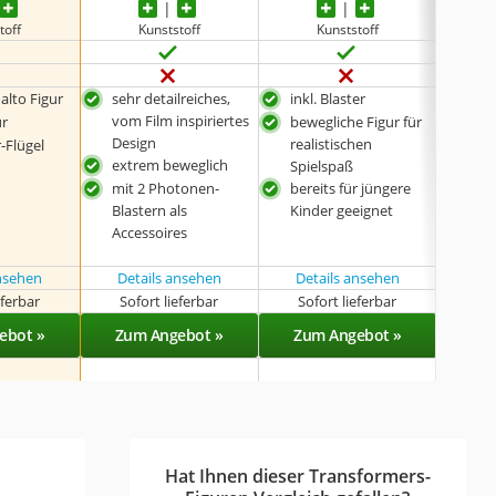
toff
Kunststoff
Kunststoff
alto Figur
sehr detailreiches,
inkl. Blaster
inkl
vom Film inspiriertes
ur
bewegliche Figur für
bewe
Design
realistischen
real
r-Flügel
extrem beweglich
Spielspaß
Spi
mit 2 Photonen-
bereits für jüngere
hoh
Blastern als
Kinder geeignet
Ver
Accessoires
n
ansehen
Details ansehen
Details ansehen
eferbar
Sofort lieferbar
Sofort lieferbar
Sof
ebot »
Zum Angebot »
Zum Angebot »
Zu
Hat Ihnen dieser Transformers-