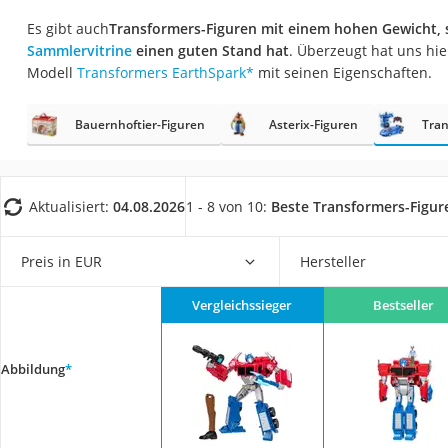
Babyphone
Es gibt auch
Transformers-Figuren mit einem hohen Gewicht, so
Treppenschutzgitt
Sammlervitrine
einen guten Stand hat
. Überzeugt hat uns hi
Modell
Transformers EarthSpark
*
mit seinen Eigenschaften.
Kindersitz ab 4 Ja
Kinderroller 3 Räd
Bauernhoftier-Figuren
Asterix-Figuren
Tran
Ferngesteuertes A
Kindersitz 15–36 k
Kinderfahrradhel
Aktualisiert:
04.08.2026
1 - 8 von 10:
Beste Transformers-Figur
Barfußschuhe Kin
Preis in EUR
Hersteller
Kinder-Mikroskop
Ferngesteuerter 
Vergleichssieger
Bestseller
Service
Abbildung
*