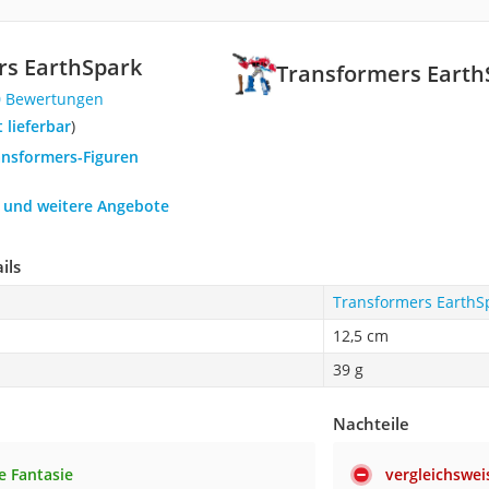
rs EarthSpark
Transformers Earth
0 Bewertungen
t lieferbar
)
ansformers-Figuren
h und weitere Angebote
ils
Transformers EarthS
12,5 cm
39 g
Nachteile
e Fantasie
vergleichswei