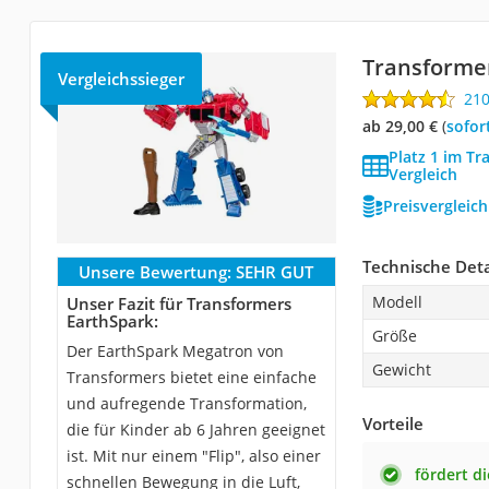
Transforme
Vergleichssieger
21
ab 29,00 €
(
Sofor
Platz 1 im Tr
Vergleich
Preisvergleic
Technische Deta
Unsere Bewertung:
SEHR GUT
Modell
Unser Fazit für Transformers
EarthSpark:
Größe
Der EarthSpark Megatron von
Gewicht
Transformers bietet eine einfache
und aufregende Transformation,
Vorteile
die für Kinder ab 6 Jahren geeignet
ist. Mit nur einem "Flip", also einer
fördert di
schnellen Bewegung in die Luft,