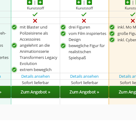
Kunststoff
Kunststoff
Kunsts
mit Blaster und
drei Figuren
inkl. Mo M
reh-
Polizeisirene als
vom Film inspiriertes
große Fig
Accessoires
Design
inkl. Cybe
os
angelehnt an die
bewegliche Figur für
Animationsserie
realistischen
ertes
Transformers Legacy
Spielspaß
Evolution
extrem beweglich
n
Details ansehen
Details ansehen
Details 
r
Sofort lieferbar
Sofort lieferbar
Sofort li
»
Zum Angebot »
Zum Angebot »
Zum Ang