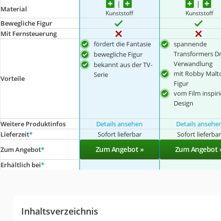
Material
Kunststoff
Kunststoff
Bewegliche Figur
Mit Fernsteuerung
fördert die Fantasie
spannende
Transformers D
bewegliche Figur
Verwandlung
bekannt aus der TV-
mit Robby Malt
Serie
Vorteile
Figur
vom Film inspiri
Design
Weitere Produktinfos
Details ansehen
Details ansehe
Lieferzeit
*
Sofort lieferbar
Sofort lieferba
Zum Angebot »
Zum Angebot 
Zum Angebot
*
Erhältlich bei
*
Inhaltsverzeichnis