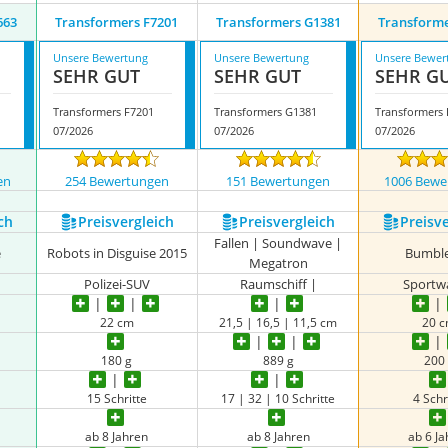
663
Transformers F7201
Transformers G1381
Transforme
Unsere Bewertung
Unsere Bewertung
Unsere Bewer
SEHR GUT
SEHR GUT
SEHR G
Transformers F7201
Transformers G1381
Transformers
07/2026
07/2026
07/2026
en
254 Bewertungen
151 Bewertungen
1006 Bewe
ch
Preis­vergleich
Preis­vergleich
Preis­v
Fallen | Soundwave |
e
Robots in Disguise 2015
Bumbl
Megatron
Polizei-SUV
Raumschiff |
Sportw
22 cm
21,5 | 16,5 | 11,5 cm
20 
180 g
889 g
200
15 Schritte
17 | 32 | 10 Schritte
4 Schr
ab 8 Jahren
ab 8 Jahren
ab 6 J