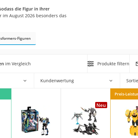
dass die Figur in Ihrer
er
er im August 2026 besonders das
hren
er
sformers-Figuren
uto
g
m
en
im Vergleich
Produkte filtern
der
Kundenwertung
Sorti
Hubschrauber
Preis-Leistu
Neu