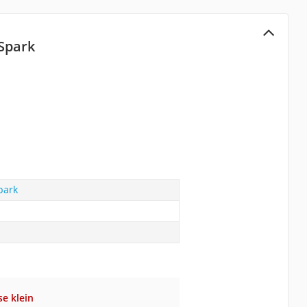
Spark
park
se klein