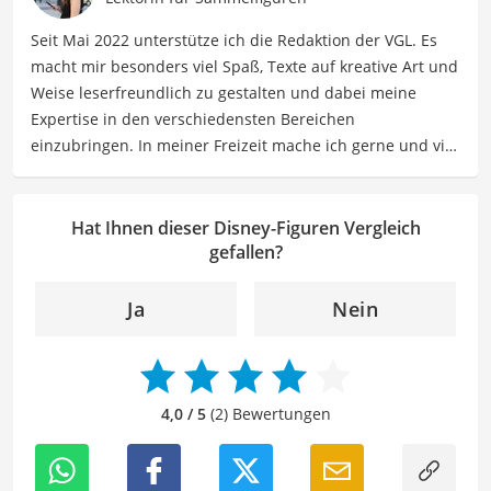
inspirierende Texte. Meine Beiträge umfassen Themen
Seit Mai 2022 unterstütze ich die Redaktion der VGL. Es
wie Raumgestaltung, Farbkonzepte, Möbelstücke und
macht mir besonders viel Spaß, Texte auf kreative Art und
Wohnaccessoires, um Ihnen dabei zu helfen, Ihre
Weise leserfreundlich zu gestalten und dabei meine
Wohnräume in so einladende wie auch harmonische
Expertise in den verschiedensten Bereichen
Oasen zu verwandeln.
einzubringen. In meiner Freizeit mache ich gerne und viel
Der Disney-Figuren-Vergleich ist aus unserer Sicht
Sport und probiere dabei immer wieder neue Sportarten
besonders empfehlenswert für
Kinder
und
Sammler
.
aus. Als Lektorin liegt mein Fokus darauf, Texte auf ihre
Klarheit, Verständlichkeit und stilistische Korrektheit zu
Hat Ihnen dieser Disney-Figuren Vergleich
überprüfen. Mein Ziel ist es dabei, die Qualität und den
gefallen?
Ausdruck der Texte zu verbessern, um Ihnen eine
angenehme Leseerfahrung zu bieten. Durch meine
Ja
Nein
langjährige Erfahrung als Lektorin will ich vor allem dazu
beitragen, dass die Inhalte unserer Redaktion optimal
präsentiert werden und ihre volle Wirkung entfalten.
4,0 / 5
(2) Bewertungen