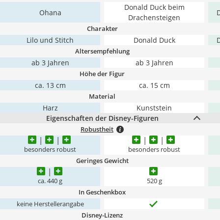
Donald Duck beim
Ohana
D
Drachensteigen
Charakter
Lilo und Stitch
Donald Duck
D
Altersempfehlung
ab 3 Jahren
ab 3 Jahren
Höhe der Figur
ca. 13 cm
ca. 15 cm
Material
Harz
Kunststein
Eigenschaften der Disney-Figuren
Robustheit
besonders robust
besonders robust
Geringes Gewicht
ca. 440 g
520 g
In Geschenkbox
keine Herstellerangabe
Disney-Lizenz