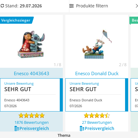
Kinderfahrradhelm
zum Spielen für Kinder, aber auch als Sammlerstücke
Produkte filtern
Stand:
29.07.2026
Barfußschuhe Kinder
geeignet.
Wählen Sie jetzt Disney-Figuren aus unserer
Kinder-Mikroskop
Vergleichstabelle, die
besonders robust sind und Ihnen
Vergleichssieger
Bes
Ferngesteuerter Hubschrauber
daher lange erhalten bleiben.
Überzeugt hat uns hier im Juli
Service
2026 besonders das Modell
Enesco 4043643
*
mit seinen
Eigenschaften.
1 / 8
2 / 8
Enesco 4043643
Enesco Donald Duck
Unsere Bewertung
Unsere Bewertung
U
SEHR GUT
SEHR GUT
Enesco 4043643
Enesco Donald Duck
E
07/2026
07/2026
0
1876 Bewertungen
27 Bewertungen
Preis­vergleich
Preis­vergleich
Thema