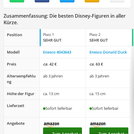
Zusammenfassung: Die besten Disney-Figuren in aller
Kürze.
Position
Platz 1
Platz 2
SEHR GUT
SEHR GUT
Modell
Enesco 4043643
Enesco Donald Duck
Preis
ca.
42 €
ca.
63 €
Altersempfehlu
ab 3 Jahren
ab 3 Jahren
ng
Höhe der Figur
ca. 13 cm
ca. 15 cm
Lieferzeit
Sofort lieferbar
Sofort lieferbar
Angebote
Zum Angebot »
Zum Angebot »