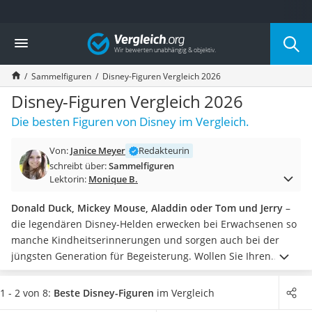
Die beliebtesten Vergleiche nach Kategorie
Vergleich
Kind & Baby
Babyphone mit 2 Kameras
Sammelfiguren
Disney-Figuren Vergleich 2026
Walkie-Talkie Kinder
Kindermatratzen
Disney-Figuren Vergleich 2026
Babywippe
Die besten Figuren von Disney im Vergleich.
Rollschuhe für Kinder
Tischkicker
Von:
Janice Meyer
Redakteurin
Laufrad
schreibt über:
Sammelfiguren
Kinderschubkarre
Lektorin:
Monique B.
Babyschlafsack
Kinderuhr
Donald Duck, Mickey Mouse, Aladdin oder Tom und Jerry
–
Babyphone
die legendären Disney-Helden erwecken bei Erwachsenen so
Treppenschutzgitter
manche Kindheitserinnerungen und sorgen auch bei der
Kindersitz ab 4 Jahren
jüngsten Generation für Begeisterung. Wollen Sie Ihren
Kinderroller 3 Räder
Lieblingscharakter der farbenfrohen Zeichentrickserien
Ferngesteuertes Auto
immer bei sich haben, empfehlen verschiedene Tests im
1 - 2 von 8:
Beste Disney-Figuren
im Vergleich
Kindersitz 15–36 kg
Internet, kleine Spielfiguren von Disney zu kaufen. Diese sind