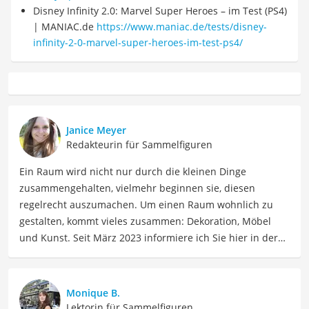
Disney Infinity 2.0: Marvel Super Heroes – im Test (PS4)
| MANIAC.de
https://www.maniac.de/tests/disney-
infinity-2-0-marvel-super-heroes-im-test-ps4/
Janice Meyer
Redakteurin für Sammelfiguren
Ein Raum wird nicht nur durch die kleinen Dinge
zusammengehalten, vielmehr beginnen sie, diesen
regelrecht auszumachen. Um einen Raum wohnlich zu
gestalten, kommt vieles zusammen: Dekoration, Möbel
und Kunst. Seit März 2023 informiere ich Sie hier in der
Redaktion über alles zum Thema Wohnen. Mit einer
Leidenschaft für Inneneinrichtung sowie Design habe ich
mein Interesse zum Beruf gemacht und teile sowohl mein
Monique B.
Wissen als auch meine kreativen Ideen durch
Lektorin für Sammelfiguren