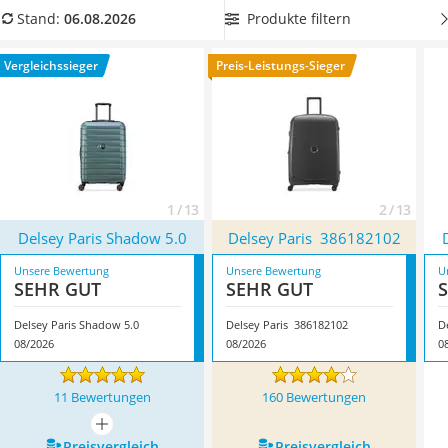
Handgepäck-Koffer
Koffer aus Hartschale aus
, damit Ihr Gepäckstück auch
Produkte filtern
Stand:
06.08.2026
Vibrationsplatte
strapaziöse Reisen übersteht. Überzeugt hat uns hier im
Wanderschuhe Herren
August 2026 besonders das Modell
Delsey Paris Shadow 5.0
*
Vergleichssieger
Preis-Leistungs-Sieger
Sicherheitsweste Reiten
mit seinen Eigenschaften.
Service
1 / 13
2 / 13
Delsey Paris Shadow 5.0
Delsey Paris ‎ 386182102
Unsere Bewertung
Unsere Bewertung
U
SEHR GUT
SEHR GUT
Delsey Paris Shadow 5.0
Delsey Paris ‎ 386182102
D
08/2026
08/2026
0
11 Bewertungen
160 Bewertungen
mehr anzeigen
Preis­vergleich
Preis­vergleich