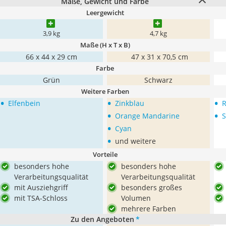
Maße, Gewicht und Farbe
Leergewicht
3,9 kg
4,7 kg
Maße (H x T x B)
66 x 44 x 29 cm
‎ 47 x 31 x 70,5 cm
Farbe
Grün
Schwarz
Weitere Farben
•
•
•
Elfenbein
Zinkblau
R
•
•
Orange Mandarine
S
•
Cyan
•
und weitere
Vorteile
besonders hohe
besonders hohe
Verarbeitungsqualität
Verarbeitungsqualität
mit Ausziehgriff
besonders großes
mit TSA-Schloss
Volumen
mehrere Farben
Zu den Angeboten
*