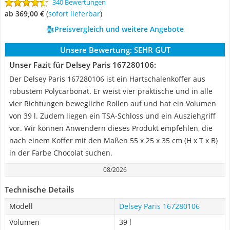
340 Bewertungen
ab 369,00 €
(
Sofort lieferbar
)
Preisvergleich und weitere Angebote
Unsere Bewertung:
SEHR GUT
Unser Fazit für Delsey Paris 167280106:
Der Delsey Paris 167280106 ist ein Hartschalenkoffer aus
robustem Polycarbonat. Er weist vier praktische und in alle
vier Richtungen bewegliche Rollen auf und hat ein Volumen
von 39 l. Zudem liegen ein TSA-Schloss und ein Ausziehgriff
vor. Wir können Anwendern dieses Produkt empfehlen, die
nach einem Koffer mit den Maßen 55 x 25 x 35 cm (H x T x B)
in der Farbe Chocolat suchen.
08/2026
Technische Details
Modell
Delsey Paris 167280106
Volumen
39 l