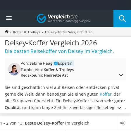
Die beliebtesten Vergleiche nach Kategorie
Vergleich
Freizeit & Sport
Gartentrampolin
Koffer & Trolleys
Delsey-Koffer Vergleich 2026
Trampolin
Metalldetektor
Delsey-Koffer Vergleich 2026
Eufab-Fahrradträger
Die besten Reisekoffer von Delsey im Vergleich.
Trampolin 366 cm
Fahrradschloss
Von:
Sabine Haag
Expertin
Aluminium-Koffer
Fachbereich:
Koffer & Trolleys
Futterboot
Redakteurin:
Henriette Ast
Air Bike
E-Bike-Dreirad
Sie sind geschäftlich viel auf Reisen oder entdecken privat
Trekkingschuhe Herren
gerne die Welt, dann benötigen Sie einen guten
Koffer
, der
Reisetasche mit Rollen
alle Strapazen übersteht. Ein Delsey-Koffer ist von
sehr guter
Klimmzugstation
Qualität
und kann lange Zeit Ihr zuverlässiger Reisebegleiter
Koffer
sein. Online-Tests belegen, dass alle Produkte von Delsey mit
Nachtsichtgerät
einem absolut sicheren TSA-Schloss ausgestattet sind.
1 - 2 von 13:
Beste Delsey-Koffer
im Vergleich
Faltschloss
Wählen Sie jetzt aus unserer Vergleichstabelle
einen Delsey-