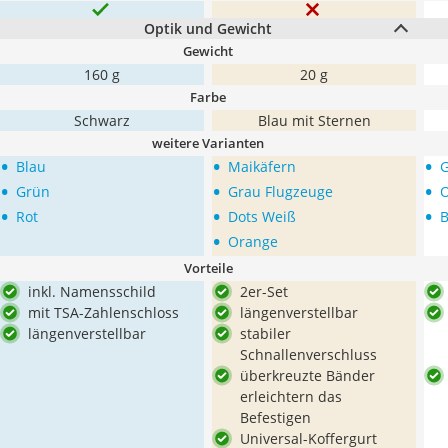
Optik und Gewicht
Gewicht
160 g
20 g
Farbe
Schwarz
Blau mit Sternen
weitere Varianten
•
•
•
Blau
Maikäfern
•
•
•
Grün
Grau Flugzeuge
•
•
•
Rot
Dots Weiß
B
•
Orange
Vorteile
inkl. Namensschild
2er-Set
mit TSA-Zahlenschloss
längenverstellbar
längenverstellbar
stabiler
Schnallenverschluss
überkreuzte Bänder
erleichtern das
Befestigen
Universal-Koffergurt