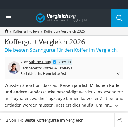
Die beliebtesten Vergleiche nach Kategorie
Vergleich
Freizeit & Sport
Gartentrampolin
Koffer & Trolleys
Koffergurt Vergleich 2026
Trampolin
Metalldetektor
Koffergurt Vergleich 2026
Eufab-Fahrradträger
Die besten Spanngurte für den Koffer im Vergleich.
Trampolin 366 cm
Fahrradschloss
Von:
Sabine Haag
Expertin
Aluminium-Koffer
Fachbereich:
Koffer & Trolleys
Futterboot
Redakteurin:
Henriette Ast
Air Bike
E-Bike-Dreirad
Wussten Sie schon, dass auf Reisen
jährlich Millionen Koffer
Trekkingschuhe Herren
und andere Gepäckstücke beschädigt
werden? Insbesondere
Reisetasche mit Rollen
an Flughäfen, wo die Flugzeuge binnen kürzester Zeit be- und
Klimmzugstation
entladen werden müssen, passiert dies häufig. Um Ihr
Koffer
wertvolles Hab und Gut zusätzlich zu sichern, kann es
Nachtsichtgerät
sinnvoll sein, einen Koffergurt zu verwenden.
Wie diverse
1 - 2 von 14:
Beste Koffergurte
im Vergleich
Faltschloss
Tests im Internet bestätigen, bieten diese Koffergurte