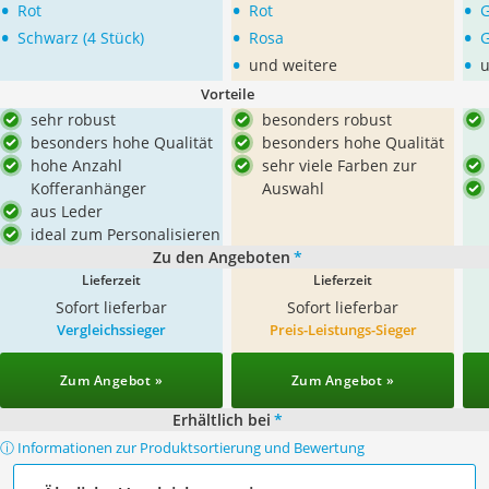
•
•
•
Rot
Rot
•
•
•
Schwarz (4 Stück)
Rosa
G
•
•
und weitere
u
Vorteile
sehr robust
besonders robust
besonders hohe Qualität
besonders hohe Qualität
hohe Anzahl
sehr viele Farben zur
Kofferanhänger
Auswahl
aus Leder
ideal zum Personalisieren
Zu den Angeboten
*
Lieferzeit
Lieferzeit
Sofort lieferbar
Sofort lieferbar
Vergleichssieger
Preis-Leistungs-Sieger
Zum Angebot »
Zum Angebot »
Erhältlich bei
*
ⓘ Informationen zur Produktsortierung und Bewertung