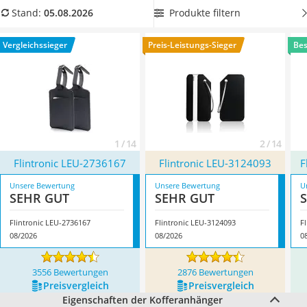
Handgepäck-Koffer
unserer Produkttabelle einen
besonders robusten
Produkte filtern
Stand:
05.08.2026
Vibrationsplatte
Kofferanhänger
, um Ihren Kofferanhänger nicht zu verlieren.
Wanderschuhe Herren
Überzeugt hat uns hier im August 2026 besonders das
Vergleichssieger
Preis-Leistungs-Sieger
Bes
Sicherheitsweste Reiten
Modell
Flintronic LEU-2736167
*
mit seinen Eigenschaften.
Service
1 / 14
2 / 14
Flintronic LEU-2736167
Flintronic LEU-3124093
F
Unsere Bewertung
Unsere Bewertung
U
SEHR GUT
SEHR GUT
Flintronic LEU-2736167
Flintronic LEU-3124093
F
08/2026
08/2026
0
3556 Bewertungen
2876 Bewertungen
Preis­vergleich
Preis­vergleich
Eigenschaften der Kofferanhänger