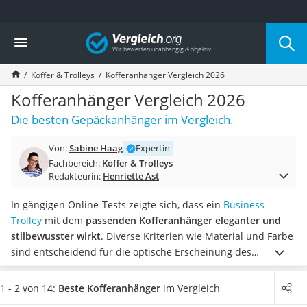
Die beliebtesten Vergleiche nach Kategorie
Vergleich
Freizeit & Sport
Gartentrampolin
Koffer & Trolleys
Kofferanhänger Vergleich 2026
Trampolin
Metalldetektor
Kofferanhänger Vergleich 2026
Eufab-Fahrradträger
Die besten Gepäckanhänger im Vergleich.
Trampolin 366 cm
Fahrradschloss
Von:
Sabine Haag
Expertin
Aluminium-Koffer
Fachbereich:
Koffer & Trolleys
Futterboot
Redakteurin:
Henriette Ast
Air Bike
E-Bike-Dreirad
In gängigen Online-Tests zeigte sich, dass ein
Business-
Trekkingschuhe Herren
Trolley
mit dem
passenden Kofferanhänger eleganter und
Reisetasche mit Rollen
stilbewusster wirkt
. Diverse Kriterien wie Material und Farbe
Klimmzugstation
sind entscheidend für die optische Erscheinung des
Koffer
Kofferanhängers. Bei der Wahl des richtigen
Nachtsichtgerät
Gepäckanhängers empfehlen wir stets auf die Verarbeitung
1 - 2 von 14:
Beste Kofferanhänger
im Vergleich
Faltschloss
und die Widerstandsfähigkeit zu achten.
Wählen Sie jetzt aus