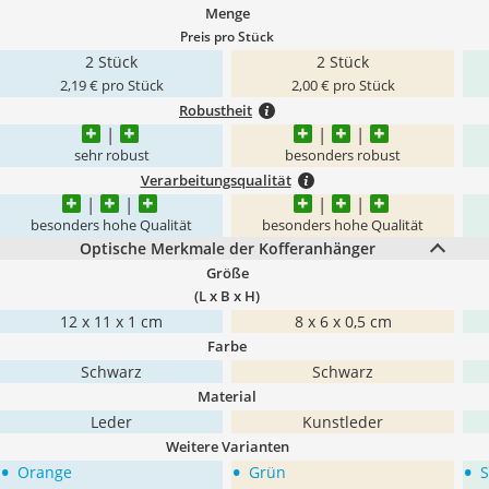
Menge
Preis pro Stück
2 Stück
2 Stück
2,19 € pro Stück
2,00 € pro Stück
Robustheit
sehr robust
besonders robust
Verarbeitungsqualität
besonders hohe Qualität
besonders hohe Qualität
Optische Merkmale der Kofferanhänger
Größe
(L x B x H)
12 x 11 x ‎1 cm
‎8 x 6 x 0,5 cm
Farbe
Schwarz
Schwarz
Material
Leder
Kunstleder
Weitere Varianten
•
•
•
Orange
Grün
S