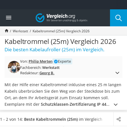
Die beliebtesten Vergleiche nach Kategorie
Vergleich
Baumarkt
Tresor feuerfest
Werkstatt
Kabeltrommel (25m) Vergleich 2026
Makita-Akku-Rasenmäher
Kappsäge
Kabeltrommel (25m) Vergleich 2026
Smartes Türschloss
Die besten Kabelaufroller (25m) im Vergleich.
Akku-Rasentrimmer
Feuchtigkeitsmessgerät
Von:
Philip Merten
Experte
Split-Klimaanlage 2 Innengeräte
Fachbereich:
Werkstatt
Pelletofen
Redakteur:
Georg B.
Bohrmaschine
Tiefbrunnenpumpe
Mit der Hilfe einer Kabeltrommel inklusive eines 25 m langen
Fliesenschneider
Kabels überbrücken Sie den Weg von der Steckdose bis zum
Hochdruckreiniger
Ort, an dem Ihr Arbeitsgerät zum Einsatz kommen soll.
Doppelschleifer
Exemplare mit der
Schutzklassen-Zertifizierung IP 44
Überwachungskamera
bestehen den Spritzwasser-Test und eignen sich damit auch
Benzinrasenmäher mit Elektrostart
für den kurzzeitigen Gebrauch im Freien
. Achten Sie
1 - 2 von 14:
Beste Kabeltrommeln (25m)
im Vergleich
Akku-Laubsauger
außerdem auf die
Anzahl der Buchsen
sowie auf eine
hohe