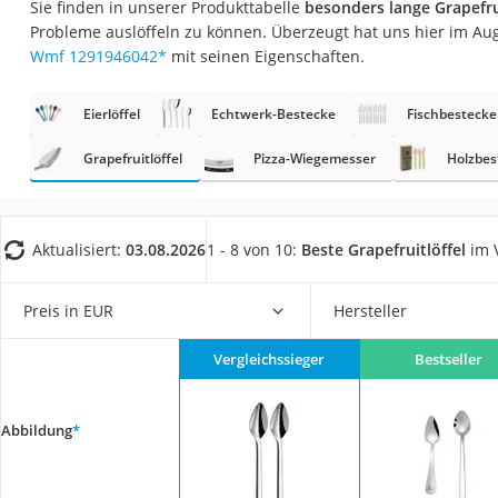
Sie finden in unserer Produkttabelle
besonders lange Grapefrui
Saug-Wisch-Robot
Probleme auslöffeln zu können. Überzeugt hat uns hier im Au
Handstaubsauger
Wmf 1291946042
*
mit seinen Eigenschaften.
Milchaufschäumer
Eierlöffel
Echtwerk-Bestecke
Fischbestecke
Kondenstrockner
Reiskocher
Grapefruitlöffel
Pizza-Wiegemesser
Holzbes
Heißwasserspend
Tierhaarstaubsau
Aktualisiert:
03.08.2026
1 - 8 von 10:
Beste Grapefruitlöffel
im V
Ecovacs-Saugrobo
Nespresso-Maschi
Preis in EUR
Hersteller
Messerschärfer
Vergleichssieger
Bestseller
Service
Abbildung
*