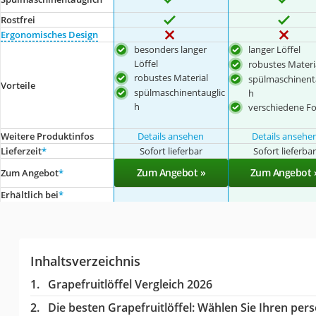
Rostfrei
Ergonomisches Design
besonders langer
langer Löffel
Löffel
robustes Materi
robustes Material
spülmaschinent
Vorteile
spülmaschinentauglic
h
h
verschiedene F
Weitere Produktinfos
Details ansehen
Details ansehe
Lieferzeit
*
Sofort lieferbar
Sofort lieferba
Zum Angebot »
Zum Angebot 
Zum Angebot
*
Erhältlich bei
*
Inhaltsverzeichnis
Grapefruitlöffel Vergleich 2026
Die besten Grapefruitlöffel:
Wählen Sie Ihren persö