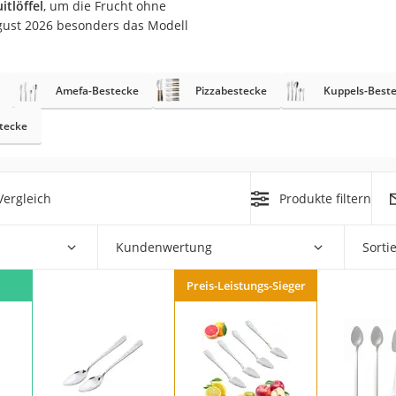
tlöffel
, um die Frucht ohne
er
gust 2026 besonders das Modell
Amefa-Bestecke
Pizzabestecke
Kuppels-Best
tecke
er
ger
ergleich
Produkte filtern
ter
ne
Kundenwertung
Sorti
Preis-Leistungs-Sieger