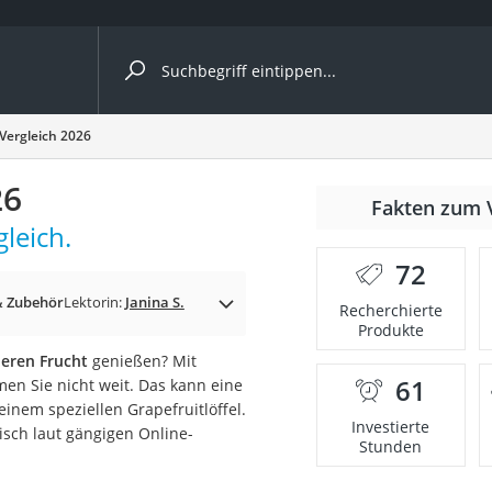
ergleiche nach Kategorie
 Vergleich 2026
26
r
Fakten zum 
leich.
72
& Zubehör
Lektorin:
Janina S.
Recherchierte
Produkte
ger
deren Frucht
genießen? Mit
s
61
n Sie nicht weit. Das kann eine
inem speziellen Grapefruitlöffel.
Investierte
eisch laut gängigen Online-
Stunden
ne