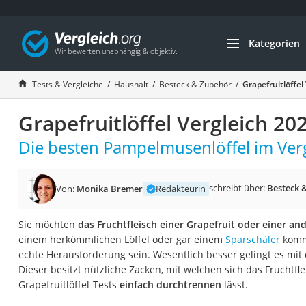
Kategorien
Die beliebtesten V
Haushalt
Tests & Vergleiche
Haushalt
Besteck & Zubehör
Grapefruitlöffel
Wassersprudler
Grapefruitlöffel Vergleich 20
Zentralstaubsauge
Brotbackautomat
Die besten Pampelmusenlöffel im Verg
Wischroboter
Wäschespinne
schreibt über:
Besteck 
Von:
Monika Bremer
Redakteurin
Industriestaubsau
Sie möchten
das Fruchtfleisch einer Grapefruit oder einer an
Spülmaschinentab
einem herkömmlichen Löffel oder gar einem
Sparschäler
komme
Akku-Staubsauger
echte Herausforderung sein. Wesentlich besser gelingt es mit e
Dieser besitzt nützliche Zacken, mit welchen sich das Fruchtfl
Eierkocher
Grapefruitlöffel-Tests
einfach durchtrennen
lässt.
AEG-Waschmaschi