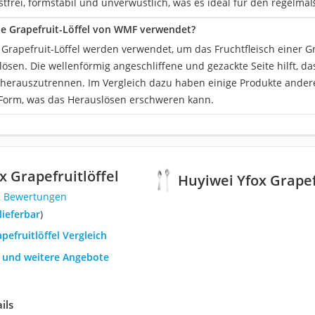
ostfrei, formstabil und unverwüstlich, was es ideal für den regel
e Grapefruit-Löffel von WMF verwendet?
 Grapefruit-Löffel werden verwendet, um das Fruchtfleisch einer G
lösen. Die wellenförmig angeschliffene und gezackte Seite hilft, das
herauszutrennen. Im Vergleich dazu haben einige Produkte andere
e Form, was das Herauslösen erschweren kann.
x Grapefruitlöffel
Huyiwei Yfox Grapef
2 Bewertungen
 lieferbar
)
apefruitlöffel Vergleich
h und weitere Angebote
ils