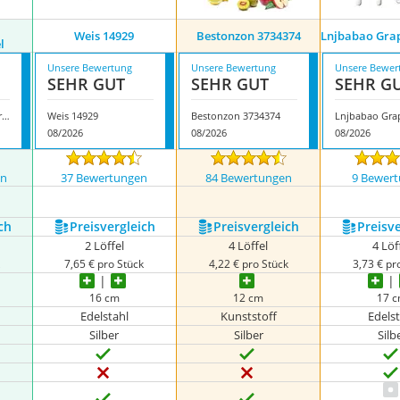
Weis 14929
Bestonzon 3734374
Lnjbabao Grap
l
Unsere Bewertung
Unsere Bewertung
Unsere Bewer
SEHR GUT
SEHR GUT
SEHR G
Huyiwei Yfox Grapefruitlöffel
Weis 14929
Bestonzon 3734374
08/2026
08/2026
08/2026
en
37 Bewertungen
84 Bewertungen
9 Bewer
ch
Preis­vergleich
Preis­vergleich
Preis­v
2 Löffel
4 Löffel
4 Löf
k
7,65 € pro Stück
4,22 € pro Stück
3,73 € pr
16 cm
12 cm
17 
Edelstahl
Kunststoff
Edels
Silber
Silber
Silb