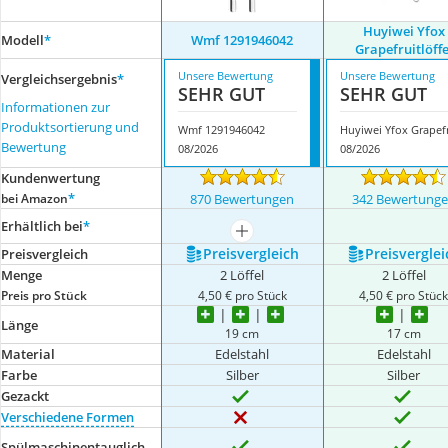
Huyiwei Yfox
Modell
*
Wmf 1291946042
Grapefruitlöffe
Unsere Bewertung
Unsere Bewertung
Vergleichsergebnis
*
SEHR GUT
SEHR GUT
Informationen zur
Produktsortierung und
Wmf 1291946042
Bewertung
08/2026
08/2026
Kundenwertung
*
bei Amazon
870 Bewertungen
342 Bewertung
Erhältlich bei
*
mehr anzeigen
Preis­vergleich
Preis­verglei
Preis­vergleich
Menge
2 Löffel
2 Löffel
Preis pro Stück
4,50 € pro Stück
4,50 € pro Stüc
Länge
19 cm
17 cm
Material
Edelstahl
Edelstahl
Farbe
Silber
Silber
Gezackt
Verschiedene Formen
Spülmaschinentauglich