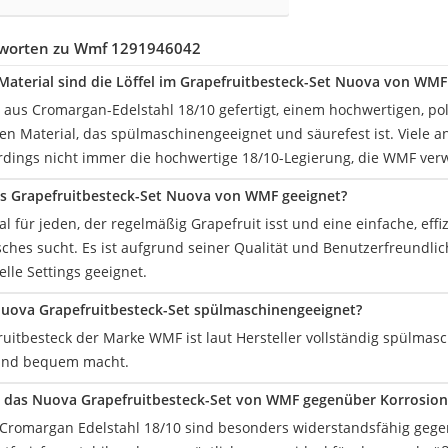
tworten zu Wmf 1291946042
aterial sind die Löffel im Grapefruitbesteck-Set Nuova von WMF 
d aus Cromargan-Edelstahl 18/10 gefertigt, einem hochwertigen, pol
en Material, das spülmaschinengeeignet und säurefest ist. Viele 
lerdings nicht immer die hochwertige 18/10-Legierung, die WMF ver
as Grapefruitbesteck-Set Nuova von WMF geeignet?
eal für jeden, der regelmäßig Grapefruit isst und eine einfache, e
sches sucht. Es ist aufgrund seiner Qualität und Benutzerfreundlic
elle Settings geeignet.
uova Grapefruitbesteck-Set spülmaschinengeeignet?
fruitbesteck der Marke WMF ist laut Hersteller vollständig spülmas
 und bequem macht.
st das Nuova Grapefruitbesteck-Set von WMF gegenüber Korrosio
s Cromargan Edelstahl 18/10 sind besonders widerstandsfähig geg