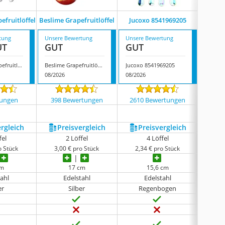
efruitlöffel
Beslime Grapefruitlöffel
Jucoxo 8541969205
Phiezc 
tung
Unsere Bewertung
Unsere Bewertung
Unsere
UT
GUT
GUT
GUT
Lnjbabao Grapefruitlöffel
Beslime Grapefruitlöffel
Jucoxo 8541969205
Phiezc 
08/2026
08/2026
08/202
tungen
398 Bewertungen
2610 Bewertungen
153
ergleich
Preis­vergleich
Preis­vergleich
P
fel
2 Löffel
4 Löffel
o Stück
3,00 € pro Stück
2,34 € pro Stück
2,5
cm
17 cm
15,6 cm
tahl
Edelstahl
Edelstahl
er
Silber
Regenbogen