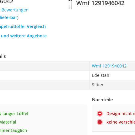
6042
Wmf 1291946042
0 Bewertungen
 lieferbar
)
apefruitlöffel Vergleich
h und weitere Angebote
ils
Wmf 1291946042
Edelstahl
Silber
Nachteile
 langer Löffel
Design nicht
Material
keine versch
inentauglich