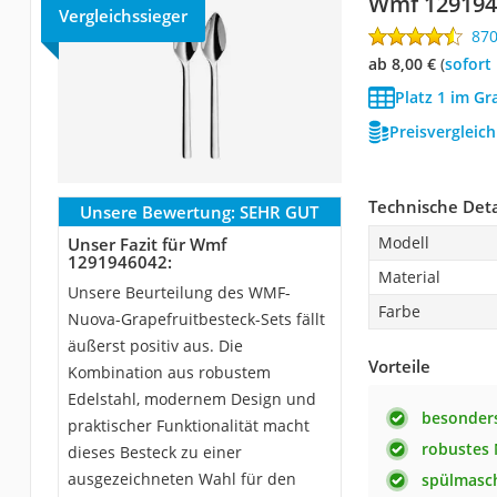
Wmf 129194
Vergleichssieger
87
ab 8,00 €
(
Sofort
Platz 1 im Gr
Preisvergleic
Technische Deta
Unsere Bewertung:
SEHR GUT
Modell
Unser Fazit für Wmf
1291946042:
Material
Unsere Beurteilung des WMF-
Farbe
Nuova-Grapefruitbesteck-Sets fällt
äußerst positiv aus. Die
Vorteile
Kombination aus robustem
Edelstahl, modernem Design und
besonders
praktischer Funktionalität macht
robustes 
dieses Besteck zu einer
ausgezeichneten Wahl für den
spülmasch