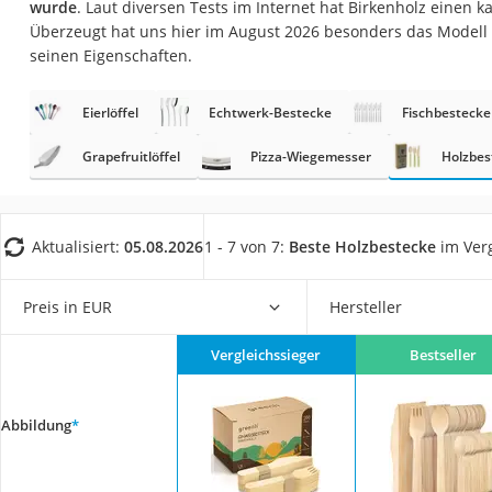
wurde
. Laut diversen Tests im Internet hat Birkenholz einen
Saug-Wisch-Robot
Überzeugt hat uns hier im August 2026 besonders das Modell
Handstaubsauger
seinen Eigenschaften.
Milchaufschäumer
Eierlöffel
Echtwerk-Bestecke
Fischbestecke
Kondenstrockner
Reiskocher
Grapefruitlöffel
Pizza-Wiegemesser
Holzbes
Heißwasserspend
Tierhaarstaubsau
Aktualisiert:
05.08.2026
1 - 7 von 7:
Beste Holzbestecke
im Verg
Ecovacs-Saugrobo
Nespresso-Maschi
Preis in EUR
Hersteller
Messerschärfer
Vergleichssieger
Bestseller
Service
Abbildung
*