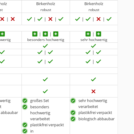
holz
Birkenholz
Birkenholz
st
robust
robust
hwertig
besonders hochwertig
sehr hochwertig
wertig
großes Set
sehr hochwertig
t
verarbeitet
besonders
h abbaubar
plastikfrei verpackt
hochwertig
i
verarbeitet
biologisch abbaubar
plastikfrei verpackt
in