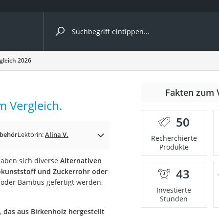
ergleiche nach Kategorie
gleich 2026
r
Fakten zum 
m Vergleich.
50
ubehör
Lektorin:
Alina V.
Recherchierte
Produkte
ger
 haben sich diverse
Alternativen
s
43
okunststoff und Zuckerrohr oder
 oder Bambus gefertigt werden,
Investierte
Stunden
ne
e,
das aus Birkenholz hergestellt