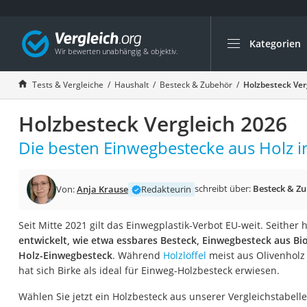
Kategorien
Die beliebtesten V
Haushalt
Tests & Vergleiche
Haushalt
Besteck & Zubehör
Holzbesteck Ver
Wassersprudler
Holzbesteck Vergleich 2026
Zentralstaubsauge
Brotbackautomat
Die besten Einwegbestecke aus Holz i
Wischroboter
Wäschespinne
schreibt über:
Besteck & Z
Von:
Anja Krause
Redakteurin
Industriestaubsau
Seit Mitte 2021 gilt das Einwegplastik-Verbot EU-weit. Seither
Spülmaschinentab
entwickelt, wie etwa essbares Besteck, Einwegbesteck aus Bi
Akku-Staubsauger
Holz-Einwegbesteck
. Während
Holzlöffel
meist aus Olivenholz
hat sich Birke als ideal für Einweg-Holzbesteck erwiesen.
Eierkocher
AEG-Waschmaschi
Wählen Sie jetzt ein Holzbesteck aus unserer Vergleichstabell