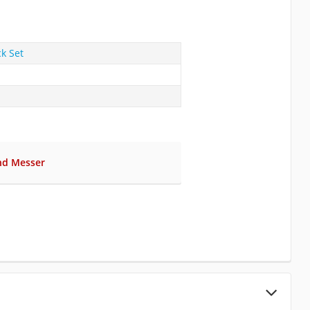
k Set
nd Messer