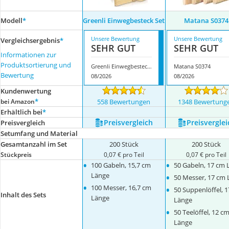
Modell
*
Greenli Einwegbesteck Set
Matana S0374
Unsere Bewertung
Unsere Bewertung
Vergleichsergebnis
*
SEHR GUT
SEHR GUT
Informationen zur
Produktsortierung und
Greenli Einwegbesteck Set
Matana S0374
Bewertung
08/2026
08/2026
Kundenwertung
*
bei Amazon
558 Bewertungen
1348 Bewertung
Erhältlich bei
*
Preis­vergleich
Preis­verglei
Preis­vergleich
Setumfang und Material
Gesamtanzahl im Set
200 Stück
200 Stück
Stückpreis
0,07 € pro Teil
0,07 € pro Teil
•
•
100 Gabeln, 15,7 cm
50 Gabeln, 17 cm 
•
Länge
50 Messer, 17 cm 
•
•
100 Messer, 16,7 cm
50 Suppenlöffel, 
Inhalt des Sets
Länge
Länge
•
50 Teelöffel, 12 c
Länge