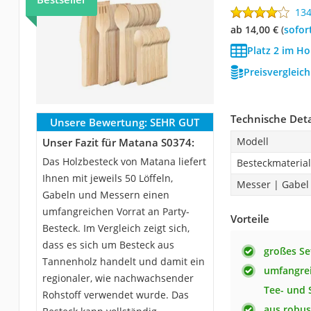
13
ab 14,00 €
(
Sofor
Platz 2 im Ho
Preisvergleic
Technische Deta
Unsere Bewertung:
SEHR GUT
Modell
Unser Fazit für Matana S0374:
Das Holzbesteck von Matana liefert
Besteckmaterial
Ihnen mit jeweils 50 Löffeln,
Messer | Gabel 
Gabeln und Messern einen
umfangreichen Vorrat an Party-
Vorteile
Besteck. Im Vergleich zeigt sich,
dass es sich um Besteck aus
großes Se
Tannenholz handelt und damit ein
umfangrei
regionaler, wie nachwachsender
Tee- und 
Rohstoff verwendet wurde. Das
aus robu