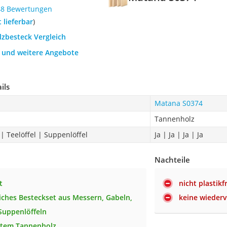
48 Bewertungen
t lieferbar
)
lzbesteck Vergleich
h und weitere Angebote
ils
Matana S0374
Tannenholz
| Teelöffel | Suppenlöffel
Ja | Ja | Ja | Ja
Nachteile
t
nicht plastikf
ches Besteckset aus Messern, Gabeln,
keine wieder
Suppenlöffeln
stem Tannenholz