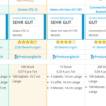
Commerlin
Gräwe ‎275.12
Ideen mit Herz 011187
Bestec
Unsere Bewertung
Unsere Bewertung
Unsere Bewer
SEHR GUT
SEHR GUT
GUT
Gräwe ‎275.12
Ideen mit Herz 011187
08/2026
08/2026
08/2026
en
2236 Bewertungen
68 Bewertungen
41 Bewer
ch
Preis­vergleich
Preis­vergleich
Preis­v
100 Stück
15 Stück
200 S
0,07 € pro Teil
0,33 € pro Teil
0,06 € pr
•
•
•
Länge
100 Gabeln, 15,7 cm
5 Gabeln, 14 cm Länge
100 Gabeln,
•
Länge
Länge
Länge
5 Löffel, 14 cm Länge
•
•
100 Messer,
17 cm
5 Messer, 14 cm Länge
Länge
m