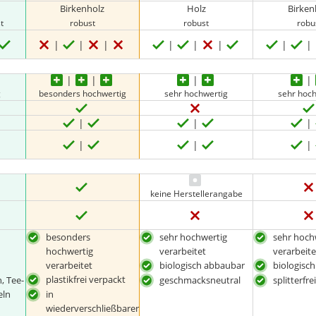
Birkenholz
Holz
Birken
t
robust
robust
robu
g
besonders hochwertig
sehr hochwertig
sehr hoc
keine Herstellerangabe
besonders
sehr hochwertig
sehr hoch
hochwertig
verarbeitet
verarbeite
verarbeitet
biologisch abbaubar
biologisc
plastikfrei verpackt
, Tee-
geschmacksneutral
splitterfre
eln
in
wiederverschließbarer