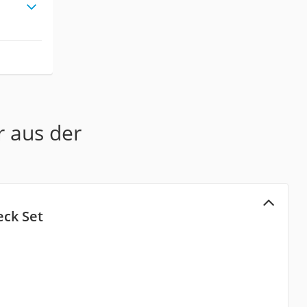
r aus der
eck Set