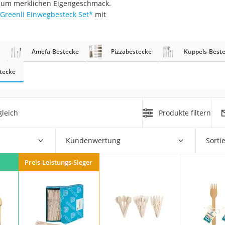
 kaum merklichen Eigengeschmack.
er
Greenli Einwegbesteck Set
*
mit
Amefa-Bestecke
Pizzabestecke
Kuppels-Best
tecke
er
ger
leich
Produkte filtern
ter
ne
Kundenwertung
Sorti
Preis-Leistungs-Sieger