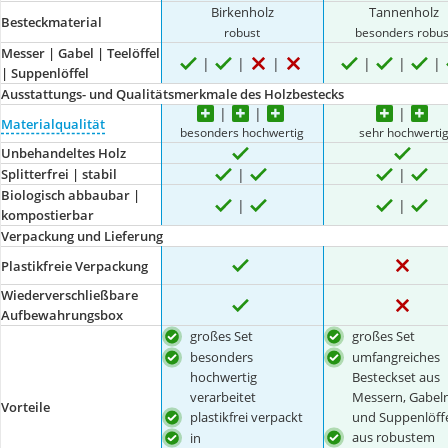
Birkenholz
Tannenholz
Besteckmaterial
robust
besonders robus
Messer | Gabel | Teelöffel
| Suppenlöffel
Ausstattungs- und Qualitätsmerkmale des Holzbestecks
Materialqualität
besonders hochwertig
sehr hochwerti
Unbehandeltes Holz
Splitterfrei | stabil
Biologisch abbaubar |
kompostierbar
Verpackung und Lieferung
Plastikfreie Verpackung
Wiederverschließbare
Aufbewahrungsbox
großes Set
großes Set
besonders
umfangreiches
hochwertig
Besteckset aus
verarbeitet
Messern, Gabeln
Vorteile
plastikfrei verpackt
und Suppenlöff
aus robustem
in