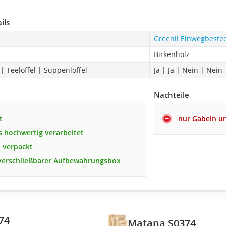
ils
Greenli Einwegbestec
Birkenholz
| Teelöffel | Suppenlöffel
Ja | Ja | Nein | Nein
Nachteile
t
nur Gabeln u
 hochwertig verarbeitet
i verpackt
verschließbarer Aufbewahrungsbox
74
Matana S0374