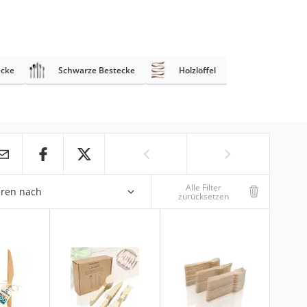
ecke
Schwarze Bestecke
Holzlöffel
Alle Filter
eren nach
zurücksetzen