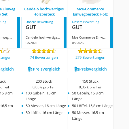
e Einweg
Candelo hochwertiges
Mce-Commerce
k Set
Holzbesteck
Einwegbesteck Holz
tung
Unsere Bewertung
Unsere Bewertung
GUT
GUT
Commerline Einweg Besteck Set
Candelo hochwertiges Holzbesteck
Mce-Commerce Einwegbesteck Holz
08/2026
08/2026
tungen
74 Bewertungen
279 Bewertungen
ergleich
Preis­vergleich
Preis­vergleich
tück
200 Stück
150 Stück
o Teil
0,05 € pro Teil
0,05 € pro Teil
•
•
 15,8 cm
100 Gabeln, 15 cm
50 Gabeln, 15,8 cm
Länge
Länge
•
•
 16,5 cm
50 Messer, 16 cm Länge
50 Löffel, 15,8 cm Länge
•
•
50 Löffel, 16 cm Länge
50 Messer, 16,5 cm
Länge