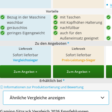
•
u
Vorteile
Bezug in der Maschine
mit Taschen
waschbar
mit Kopfhöher-Halterung
geräuschlos
nachfüllbar
geringes Eigengewicht
auch für den
Außeneinsatz geeignet
Zu den Angeboten
*
Lieferzeit
Lieferzeit
Sofort lieferbar
Sofort lieferbar
Vergleichssieger
Preis-Leistungs-Sieger
Zum Angebot »
Zum Angebot »
Erhältlich bei
*
ⓘ Informationen zur Produktsortierung und Bewertung
Ähnliche Vergleiche anzeigen
Gaming-Sitzsack Vergleich 2026 Empfehlungen