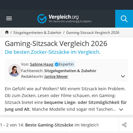
Die beliebtesten Vergleiche nach Kategorie
Vergleich
Wohnen
Matratzen-Topper
Sitzgelegenheiten & Zubehör
Gaming-Sitzsack Vergleich 2026
Matratzen
Konferenzlautsprecher
Gaming-Sitzsack Vergleich 2026
Tageslichtlampe
Die besten Zocker-Sitzsäcke im Vergleich.
Badlüfter
Ergonomischer Bürostuhl
Von:
Sabine Haag
Expertin
Bürohocker
Fachbereich:
Sitzgelegenheiten & Zubehör
Außenleuchte mit Kamera
Redakteurin:
Janice Meyer
Ozongeneratoren
Akku-Tischlampe
Ein Gefühl wie auf Wolken? Mit einem Sitzsack kein Problem.
Konferenzmikrofon
Ob zum Zocken, Lesen oder Filme schauen, ein Gaming-
Klappmatratze
Sitzsack bietet eine
bequeme Liege- oder Sitzmöglichkeit für
Duschkopf mit Kalkfilter
Jung und Alt
. Manche Modelle sind sogar mit Taschen
Aktenvernichter Sicherheitsstufe 4
ausgestattet, um die Fernbedienung, Ihr Getränk oder
Bettgitter
Smartphone immer griffbereit zu haben. Diverse Tests im
1 - 2 von 14:
Beste Gaming-Sitzsäcke
im Vergleich
Spannbettlaken
Internet zeigen, dass Gaming-Sitzsäcke mit