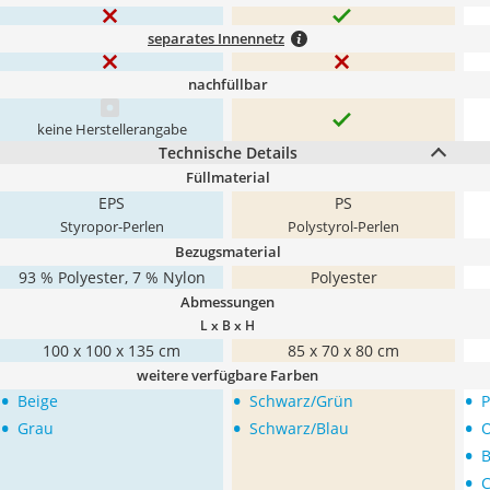
separates Innennetz
nachfüllbar
keine Herstellerangabe
Technische Details
Füllmaterial
EPS
PS
Styropor-Perlen
Polystyrol-Perlen
Bezugsmaterial
93 % Polyester, 7 % Nylon
Polyester
Abmessungen
L x B x H
100 x 100 x 135 cm
85 x 70 x 80 cm
weitere verfügbare Farben
•
•
•
Beige
Schwarz/Grün
P
•
•
•
Grau
Schwarz/Blau
•
B
•