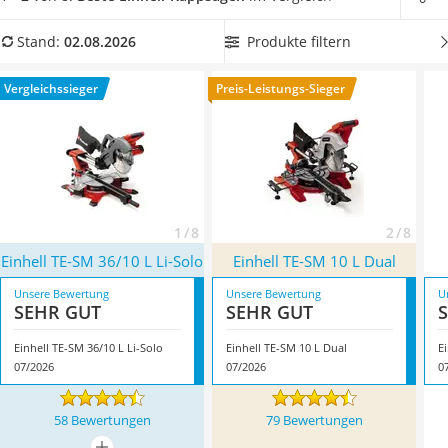
Löschdecke
beim Gehrungsschnitt zu profitieren. Überzeugt hat uns hier
Multimeter
im August 2026 besonders das Modell
Einhell TE-SM 36/10 L
Produkte filtern
Stand:
02.08.2026
Winterharte Palmen
Li-Solo
*
mit seinen Eigenschaften.
Gasdurchlauferhitzer
Vergleichssieger
Preis-Leistungs-Sieger
Service
1 / 8
2 / 8
Einhell TE-SM 36/10 L Li-Solo
Einhell TE-SM 10 L Dual
Unsere Bewertung
Unsere Bewertung
U
SEHR GUT
SEHR GUT
Einhell TE-SM 36/10 L Li-Solo
Einhell TE-SM 10 L Dual
E
07/2026
07/2026
0
58 Bewertungen
79 Bewertungen