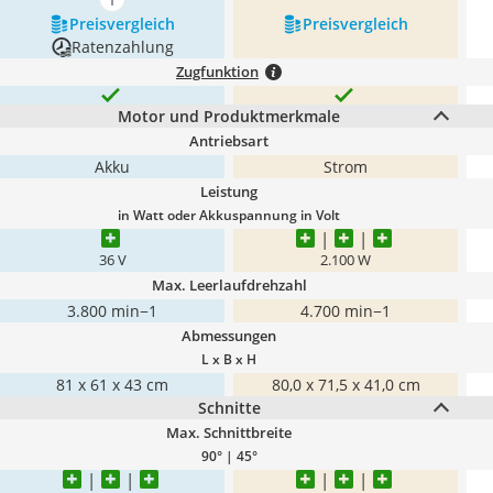
mehr anzeigen
Preis­vergleich
Preis­vergleich
Ratenzahlung
Zugfunktion
Motor und Produktmerkmale
Antriebsart
Akku
Strom
Leistung
in Watt oder Akkuspannung in Volt
36 V
2.100 W
Max. Leerlaufdrehzahl
3.800 min−1
4.700 min−1
Abmessungen
L x B x H
81 x 61 x 43 cm
‎80,0 x 71,5 x 41,0 cm
Schnitte
Max. Schnittbreite
90° | 45°