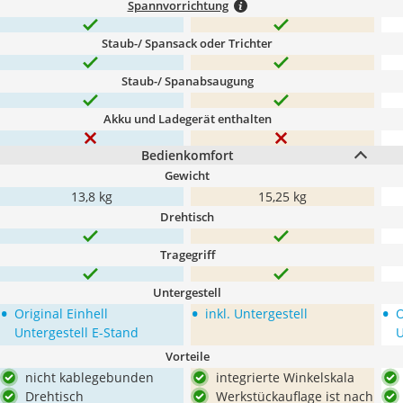
Spannvorrichtung
Staub-/ Spansack oder Trichter
Staub-/ Spanabsaugung
Akku und Ladegerät enthalten
Bedienkomfort
Gewicht
13,8 kg
15,25 kg
Drehtisch
Tragegriff
Untergestell
•
•
•
Original Einhell
inkl. Untergestell
O
Untergestell E-Stand
U
Vorteile
nicht kablegebunden
integrierte Winkelskala
Drehtisch
Werkstückauflage ist nach