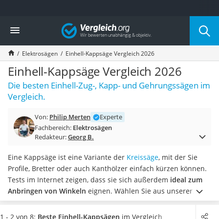
Die beliebtesten Vergleiche nach Kategorie
Vergleich
Baumarkt
Tresor feuerfest
Elektrosägen
Einhell-Kappsäge Vergleich 2026
Makita-Akku-Rasenmäher
Kappsäge
Einhell-Kappsäge Vergleich 2026
Smartes Türschloss
Die besten Einhell-Zug-, Kapp- und Gehrungssägen im
Akku-Rasentrimmer
Vergleich.
Feuchtigkeitsmessgerät
Split-Klimaanlage 2 Innengeräte
Von:
Philip Merten
Experte
Pelletofen
Fachbereich:
Elektrosägen
Bohrmaschine
Redakteur:
Georg B.
Tiefbrunnenpumpe
Fliesenschneider
Eine Kappsäge ist eine Variante der
Kreissäge
, mit der Sie
Hochdruckreiniger
Profile, Bretter oder auch Kanthölzer einfach kürzen können.
Doppelschleifer
Tests im Internet zeigen, dass sie sich außerdem
ideal zum
Überwachungskamera
Anbringen von Winkeln
eignen.
Wählen Sie aus unserer
Benzinrasenmäher mit Elektrostart
Tabelle jetzt eine Einhell-Kappsäge, deren Kopf
sowohl nach
Akku-Laubsauger
links als auch nach rechts neigbar
ist, um von allen Vorteilen
1 - 2 von 8:
Beste Einhell-Kappsägen
im Vergleich