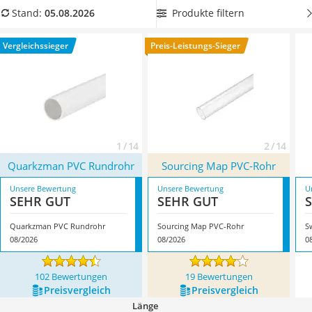
Löschdecke
Wählen Sie jetzt aus unserer Vergleichstabelle
ein PVC-Rohr
Produkte filtern
Stand:
05.08.2026
Multimeter
mit einer großen Wandstärke
, damit Ihr Rohr möglichst stabil
Winterharte Palmen
ist. Überzeugt hat uns hier im August 2026 besonders das
Vergleichssieger
Preis-Leistungs-Sieger
Gasdurchlauferhitzer
Modell
Quarkzman PVC Rundrohr
*
mit seinen Eigenschaften.
Service
1 / 14
2 / 14
Quarkzman PVC Rundrohr
Sourcing Map PVC-Rohr
Unsere Bewertung
Unsere Bewertung
U
SEHR GUT
SEHR GUT
Quarkzman PVC Rundrohr
Sourcing Map PVC-Rohr
S
08/2026
08/2026
0
102 Bewertungen
19 Bewertungen
Preis­vergleich
Preis­vergleich
Länge