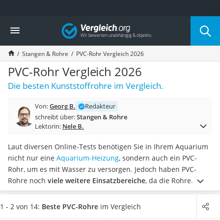
Die beliebtesten Vergleiche nach Kategorie
Vergleich
Baumarkt
Tresor feuerfest
Stangen & Rohre
PVC-Rohr Vergleich 2026
Makita-Akku-Rasenmäher
Kappsäge
PVC-Rohr Vergleich 2026
Smartes Türschloss
Die besten Kunststoffrohre im Vergleich.
Akku-Rasentrimmer
Feuchtigkeitsmessgerät
Von:
Georg B.
Redakteur
Split-Klimaanlage 2 Innengeräte
schreibt über:
Stangen & Rohre
Pelletofen
Lektorin:
Nele B.
Bohrmaschine
Tiefbrunnenpumpe
Laut diversen Online-Tests benötigen Sie in Ihrem Aquarium
Fliesenschneider
nicht nur eine
Aquarium-Heizung
, sondern auch ein PVC-
Hochdruckreiniger
Rohr, um es mit Wasser zu versorgen. Jedoch haben PVC-
Doppelschleifer
Rohre noch
viele weitere Einsatzbereiche
, da die Rohre
Überwachungskamera
aufgrund des Materials besonders leicht sind. In unserem
Benzinrasenmäher mit Elektrostart
Vergleich zeigen wir Ihnen, welche Unterschiede PVC-Rohre
1 - 2 von 14:
Beste PVC-Rohre
im Vergleich
Akku-Laubsauger
aufweisen, damit Sie das perfekte Rohr für sich finden.