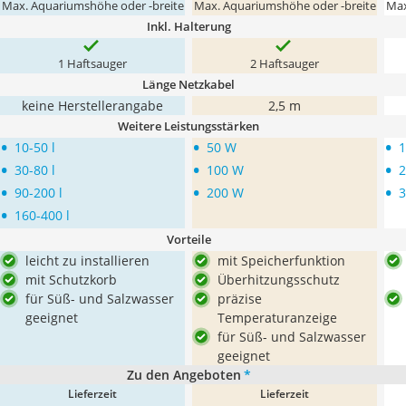
Max. Aquariumshöhe oder -breite
Max. Aquariumshöhe oder -breite
Max
Inkl. Halterung
1 Haftsauger
2 Haftsauger
Länge Netzkabel
keine Herstellerangabe
2,5 m
Weitere Leistungsstärken
•
•
•
10-50 l
50 W
•
•
•
30-80 l
100 W
•
•
•
90-200 l
200 W
•
160-400 l
Vorteile
leicht zu installieren
mit Speicherfunktion
mit Schutzkorb
Überhitzungsschutz
für Süß- und Salzwasser
präzise
geeignet
Temperaturanzeige
für Süß- und Salzwasser
geeignet
Zu den Angeboten
*
Lieferzeit
Lieferzeit