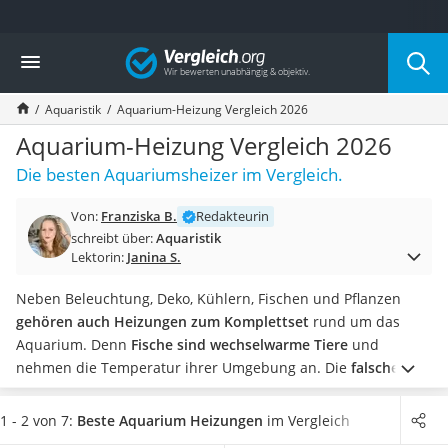
Die beliebtesten Vergleiche nach Kategorie
Vergleich
Drogerie
Inhalator
Aquaristik
Aquarium-Heizung Vergleich 2026
Haarschneider
Rollator
Aquarium-Heizung Vergleich 2026
Braun Rasierer
Die besten Aquariumsheizer im Vergleich.
Katzenklappe (Chip)
Rasierer
Von:
Franziska B.
Redakteurin
Masturbator
schreibt über:
Aquaristik
Massagepistole
Lektorin:
Janina S.
Epilierer
Reisehaartrockner
Neben Beleuchtung, Deko, Kühlern, Fischen und Pflanzen
Eiweißpulver
gehören auch Heizungen zum Komplettset
rund um das
Magnesiumpräparat
Aquarium. Denn
Fische sind wechselwarme Tiere
und
Katzenklappe
nehmen die Temperatur ihrer Umgebung an. Die
falsche
Nackenmassagegerät
Wassertemperatur ist also weit mehr als ein Luxusproblem
Zeckenschutz Katze
für Ihre kleinen Schützlinge!
Um bei den
1 - 2 von 7:
Beste Aquarium Heizungen
im Vergleich
leichter Haartrockner
Unterwassertierchen Stress und Krankheiten zu vermeiden,