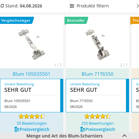
Löschdecke
teilweise Abweichungen.
Wählen Sie jetzt aus unserer
Produkte filtern
Stand:
04.08.2026
Multimeter
Vergleichstabelle besonders
universelle Blum-Scharniere mit
Winterharte Palmen
Blumotion-Technologie
und sorgen Sie dafür, dass ein lautes
Vergleichssieger
Bestseller
Pre
Gasdurchlauferhitzer
Knallen von Schranktüren der Vergangenheit angehört.
Service
Überzeugt hat uns hier im August 2026 besonders das
Modell
Blum 105035501
*
mit seinen Eigenschaften.
1 / 7
2 / 7
Blum 105035501
Blum 71T6550
Unsere Bewertung
Unsere Bewertung
U
SEHR GUT
SEHR GUT
Blum 105035501
Blum 71T6550
B
08/2026
08/2026
0
55 Bewertungen
255 Bewertungen
Preis­vergleich
Preis­vergleich
Menge und Art des Blum-Scharniers