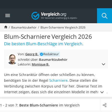
Die beliebtesten Vergleiche nach Kategorie
Vergleich
Baumarkt
Tresor feuerfest
Baumarktzubehör
Blum-Scharniere Vergleich 2026
Makita-Akku-Rasenmäher
Kappsäge
Blum-Scharniere Vergleich 2026
Smartes Türschloss
Die besten Blum-Beschläge im Vergleich.
Akku-Rasentrimmer
Feuchtigkeitsmessgerät
Von:
Georg B.
Redakteur
Split-Klimaanlage 2 Innengeräte
schreibt über:
Baumarktzubehör
Pelletofen
Lektorin:
Monique B.
Bohrmaschine
Tiefbrunnenpumpe
Um eine Schranktür öffnen oder schließen zu können,
Fliesenschneider
benötigen Sie in der Regel
Scharniere
. Diese stellen die
Hochdruckreiniger
Verbindung zwischen Korpus und Tür her. Diverse Test im
Doppelschleifer
Internet zeigen, dass sich die einzelnen Modelle in mehreren
Überwachungskamera
Eigenschaften unterscheiden. Dazu zählt unter anderem,
Benzinrasenmäher mit Elektrostart
dass manche Möbelscharniere
über einen integrierten
1 - 2 von 7:
Beste Blum-Scharniere
im Vergleich
Akku-Laubsauger
Dämpfer verfügen
. Aber auch bei den Einbaumaßen gibt es