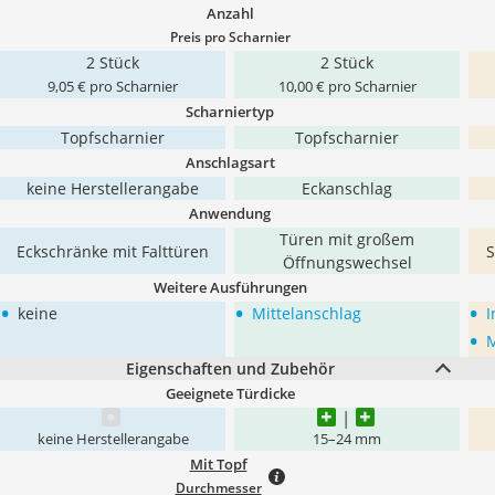
Anzahl
Preis pro Scharnier
2 Stück
2 Stück
9,05 € pro Scharnier
10,00 € pro Scharnier
Scharniertyp
Topfscharnier
Topfscharnier
Anschlagsart
keine Herstellerangabe
Eckanschlag
Anwendung
Türen mit großem
Eckschränke mit Falttüren
S
Öffnungswechsel
Weitere Ausführungen
•
•
•
keine
Mittelanschlag
I
•
M
Eigenschaften und Zubehör
Geeignete Türdicke
keine Herstellerangabe
15–24 mm
Mit Topf
Durchmesser