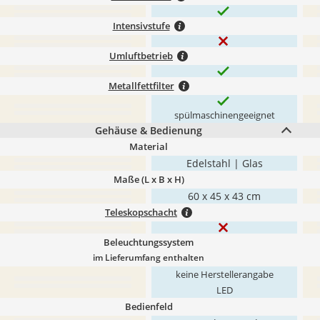
Intensivstufe
Umluftbetrieb
Metallfettfilter
spülmaschinengeeignet
Gehäuse & Bedienung
Material
Edelstahl | Glas
Maße (L x B x H)
60 x 45 x 43 cm
Teleskopschacht
Beleuchtungssystem
im Lieferumfang enthalten
keine Herstellerangabe
LED
Bedienfeld