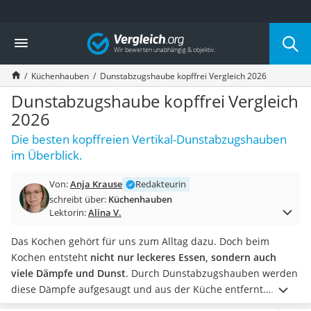
Die beliebtesten Vergleiche nach Kategorie
Vergleich
Haushalt
Wassersprudler
Küchenhauben
Dunstabzugshaube kopffrei Vergleich 2026
Zentralstaubsauger
Brotbackautomat
Dunstabzugshaube kopffrei Vergleich
Wischroboter
2026
Wäschespinne
Die besten kopffreien Vertikal-Dunstabzugshauben
Industriestaubsauger
im Überblick.
Spülmaschinentabs
Akku-Staubsauger
Von:
Anja Krause
Redakteurin
Eierkocher
schreibt über:
Küchenhauben
AEG-Waschmaschine
Lektorin:
Alina V.
Saug-Wisch-Roboter
Handstaubsauger
Das Kochen gehört für uns zum Alltag dazu. Doch beim
Milchaufschäumer
Kochen entsteht
nicht nur leckeres Essen, sondern auch
Kondenstrockner
viele Dämpfe und Dunst
. Durch Dunstabzugshauben werden
Reiskocher
diese Dämpfe aufgesaugt und aus der Küche entfernt.
Heißwasserspender
Allerdings gibt es
viele Hauben, an denen man sich leicht