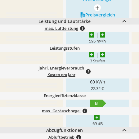
mehr anzeigen
Preis­vergleich
Leistung und Lautstärke
max. Luftleistung
595 m³/h
Leistungsstufen
3 Stufen
jährl. Energieverbrauch
Kosten pro Jahr
60 kWh
22,32 €
Energieeffizienzklasse
B
max. Geräuschpegel
69 dB
Abzugfunktionen
Abluftbetrieb