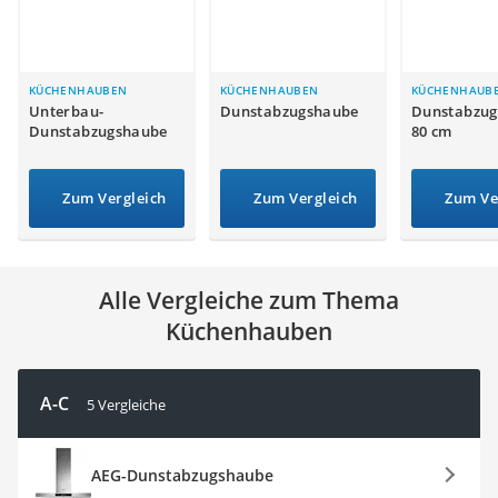
Tierhaarstaubsauger
Ecovacs-Saugroboter
Nespresso-Maschine
Messerschärfer
KÜCHENHAUBEN
KÜCHENHAUBEN
KÜCHENHAUB
Unterbau-
Dunstabzugshaube
Dunstabzug
Service
Dunstabzugshaube
80 cm
Zum Vergleich
Zum Vergleich
Zum Ve
Alle Vergleiche zum Thema
Küchenhauben
A-C
5 Vergleiche
AEG-Dunstabzugshaube