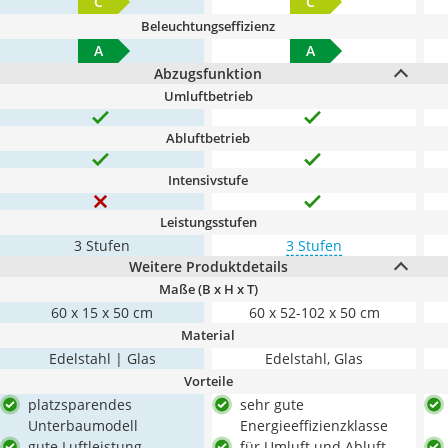
C
C
Beleuchtungseffizienz
A
A
Abzugsfunktion
Umluftbetrieb
Abluftbetrieb
Intensivstufe
Leistungsstufen
3 Stufen
3 Stufen
Weitere Produktdetails
Maße (B x H x T)
60 x 15 x 50 cm
60 x 52-102 x 50 cm
Material
Edelstahl | Glas
Edelstahl, Glas
Vorteile
platzsparendes
sehr gute
Unterbaumodell
Energieeffizienzklasse
gute Luftleistung
für Umluft und Abluft