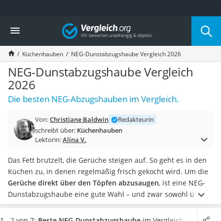
Die beliebtesten Vergleiche nach Kategorie
Vergleich
Haushalt
Wassersprudler
Küchenhauben
NEG-Dunstabzugshaube Vergleich 2026
Zentralstaubsauger
Brotbackautomat
NEG-Dunstabzugshaube Vergleich
Wischroboter
2026
Wäschespinne
Die besten NEG-Abzugshauben im Vergleich.
Industriestaubsauger
Spülmaschinentabs
Von:
Christiane Baldwin
Redakteurin
Akku-Staubsauger
schreibt über:
Küchenhauben
Eierkocher
Lektorin:
Alina V.
AEG-Waschmaschine
Saug-Wisch-Roboter
Das Fett brutzelt, die Gerüche steigen auf. So geht es in den
Handstaubsauger
Küchen zu, in denen regelmäßig frisch gekocht wird. Um die
Milchaufschäumer
Gerüche direkt über den Töpfen abzusaugen
, ist eine NEG-
Kondenstrockner
Dunstabzugshaube eine gute Wahl – und zwar sowohl über
Reiskocher
einem
Induktionskochfeld
als auch über Glaskeramik-
Heißwasserspender
Kochfeldern.
In der Tabelle finden Sie NEG-
1 - 2 von 7:
Beste NEG-Dunstabzugshaube
im Vergleich