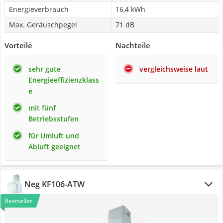
Energieverbrauch
16,4 kWh
Max. Geräuschpegel
71 dB
Vorteile
Nachteile
sehr gute
vergleichsweise laut
Energieeffizienzklass
e
mit fünf
Betriebsstufen
für Umluft und
Abluft geeignet
Neg KF106-ATW
Bestseller