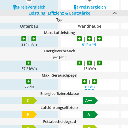
mehr anzeigen
mehr anzeigen
Preis­vergleich
Preis­vergleich
Leistung, Effizienz & Lautstärke
Typ
Unterbau
Wandhaube
Max. Luftleistung
384 m³/h
617 m³/h
Energieverbrauch
pro Jahr
57,3 kWh
15 kWh
Max. Geräuschpegel
72 dB
67 dB
Energieeffizienzklasse
C
A++
Luftführungseffizienz
E
A
Fettabscheidegrad