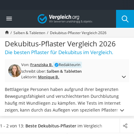
Die beliebtesten Vergleiche nach Kategorie
Vergleich
Drogerie
Inhalator
Salben & Tabletten
Dekubitus-Pflaster Vergleich 2026
Haarschneider
Rollator
Dekubitus-Pflaster Vergleich 2026
Braun Rasierer
Die besten Pflaster für Dekubitus im Vergleich.
Katzenklappe (Chip)
Rasierer
Von:
Franziska B.
Redakteurin
Masturbator
schreibt über:
Salben & Tabletten
Massagepistole
Lektorin:
Monique B.
Epilierer
Reisehaartrockner
Bettlägerige Personen haben aufgrund ihrer begrenzten
Eiweißpulver
Bewegungsfähigkeit und verschlechterten Durchblutung
Magnesiumpräparat
häufig mit Wundliegen zu kämpfen. Wie Tests im Internet
Katzenklappe
zeigen, kann durch das Auflegen von speziellen Pflastern
Nackenmassagegerät
Dekubitus behandelt werden. Die
Pflaster
unterstützen die
Zeckenschutz Katze
feuchte Wundheilung
und sind je nach betroffener
1 - 2 von 13:
Beste Dekubitus-Pflaster
im Vergleich
leichter Haartrockner
Körperregion in verschiedenen Größen erhältlich.
Wählen Sie