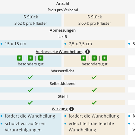
Anzahl
Preis pro Verband
5 Stück
5 Stück
3,62 € pro Pflaster
3,60 € pro Pflaster
Abmessungen
L x B
•
•
•
15 x 15 cm
7,5 x 7,5 cm
5
Verbesserte Wundheilung
besonders gut
besonders gut
Wasserdicht
Selbstklebend
Steril
Wirkung
•
•
•
fördert die Wundheilung
fördert die Wundheilung
f
•
•
•
schützt vor äußeren
erleichtert die feuchte
s
Verunreinigungen
Wundheilung
V