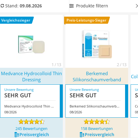
Philips-Sonicare-Zahnbürste
jetzt
Dekubitus-Pflaster im Set
aus unserer Vergleichstabelle,
Produkte filtern
Stand:
09.08.2026
Schildkrötenhaus
um gleich mehrere offene Wunden zu versorgen. Überzeugt
Mineralfutter Pferd
hat uns hier im August 2026 besonders das Modell
Medvance
Vergleichssieger
Preis-Leistungs-Sieger
Massagegerät
Hydrocolloid Thin Dressing
*
mit seinen Eigenschaften.
Service
1 / 13
2 / 13
Medvance Hydrocolloid Thin
Berkemed
Col
Dressing
Silikonschaumverband
Unsere Bewertung
Unsere Bewertung
U
SEHR GUT
SEHR GUT
Medvance Hydrocolloid Thin Dressing
Berkemed Silikonschaumverband
Co
08/2026
08/2026
0
245 Bewertungen
158 Bewertungen
Preis­vergleich
Preis­vergleich