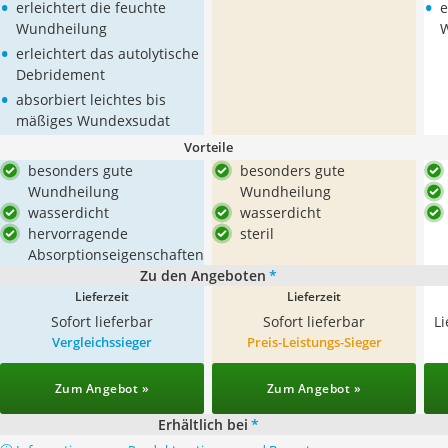
•
•
erleichtert die feuchte
e
Wundheilung
•
erleichtert das autolytische
Debridement
•
absorbiert leichtes bis
mäßiges Wundexsudat
Vorteile
besonders gute
besonders gute
Wundheilung
Wundheilung
wasserdicht
wasserdicht
hervorragende
steril
Absorptionseigenschaften
Zu den Angeboten
*
Lieferzeit
Lieferzeit
Sofort lieferbar
Sofort lieferbar
L
Vergleichssieger
Preis-Leistungs-Sieger
Zum Angebot »
Zum Angebot »
Erhältlich bei
*