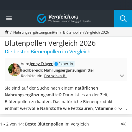
Die beliebtesten Vergleiche nach Kategorie
Vergleich
Drogerie
Inhalator
Nahrungsergänzungsmittel
Blütenpollen Vergleich 2026
Haarschneider
Rollator
Blütenpollen Vergleich 2026
Braun Rasierer
Die besten Bienenpollen im Vergleich.
Katzenklappe (Chip)
Rasierer
Von:
Jenny Tröger
Expertin
Masturbator
Fachbereich:
Nahrungsergänzungsmittel
Massagepistole
Redakteurin:
Franziska B.
Epilierer
Reisehaartrockner
Sie sind auf der Suche nach einem
natürlichen
Eiweißpulver
Nahrungsergänzungsmittel
? Dann ist es an der Zeit,
Magnesiumpräparat
Blütenpollen zu kaufen. Das natürliche Bienenprodukt
Katzenklappe
enthält
wertvolle Nährstoffe wie Fettsäuren, Vitamine oder
Nackenmassagegerät
Mineralstoffe
. Wie Tests von Blütenpollen zeigen, tragen sie
Zeckenschutz Katze
nachhaltig zur
Stärkung des Immunsystems
bei, können
1 - 2 von 14:
Beste Blütenpollen
im Vergleich
leichter Haartrockner
allergische Reaktionen reduzieren
und haben eine