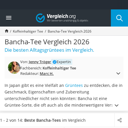
Die beliebtesten Vergleiche nach Kategorie
Vergleich
Lebensmittel
Schwarzkümmelöl
Koffeinhaltiger Tee
Bancha-Tee Vergleich 2026
Knäckebrot
Schwarzkümmelöl-Kapseln
Bancha-Tee Vergleich 2026
Manukahonig
Die besten Alltagsgrüntees im Vergleich.
Eiklar
Astronautenkost
Von:
Jenny Tröger
Expertin
Balsamico-Essig
Fachbereich:
Koffeinhaltiger Tee
Schwarzkümmelöl bio
Redakteur:
Marc H.
Sardinen
Honig
In Japan gibt es eine Vielfalt an
Grüntees
zu entdecken, die in
Gemüsebrühe
Geschmack, Eigenschaften und Zubereitung
Eiskaffee-Pulver
unterschiedlicher nicht sein könnten: Bancha ist eine
Irischer Whiskey
Grüntee-Sorte, die oft auch als die minderwertigere Version
Grapefruitkernextrakt
von Sencha bezeichnet wird – was dem Tee jedoch nicht
Matcha-Set
gerecht wird. Nicht umsonst ist
Bancha die am
1 - 2 von 14:
Beste Bancha-Tees
im Vergleich
Sojasauce
zweithäufigsten getrunkene Grüntee-Sorte Japans.
Wählen