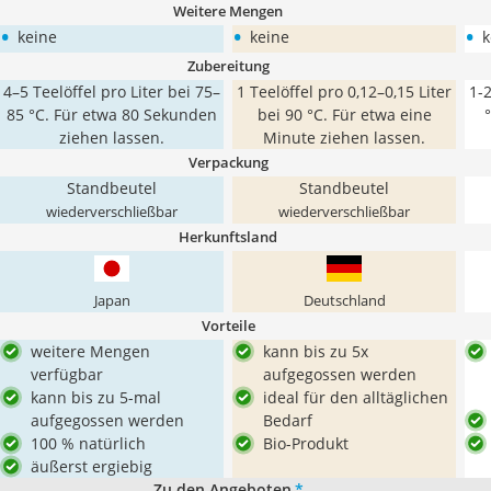
Weitere Mengen
•
•
•
keine
keine
k
Zubereitung
4–5 Teelöffel pro Liter bei 75–
1 Teelöffel pro 0,12–0,15 Liter
1-2
85 °C. Für etwa 80 Sekunden
bei 90 °C. Für etwa eine
ziehen lassen.
Minute ziehen lassen.
Verpackung
Standbeutel
Standbeutel
wiederverschließbar
wiederverschließbar
Herkunftsland
Japan
Deutschland
Vorteile
weitere Mengen
kann bis zu 5x
verfügbar
aufgegossen werden
kann bis zu 5-mal
ideal für den alltäglichen
aufgegossen werden
Bedarf
100 % natürlich
Bio-Produkt
äußerst ergiebig
Zu den Angeboten
*