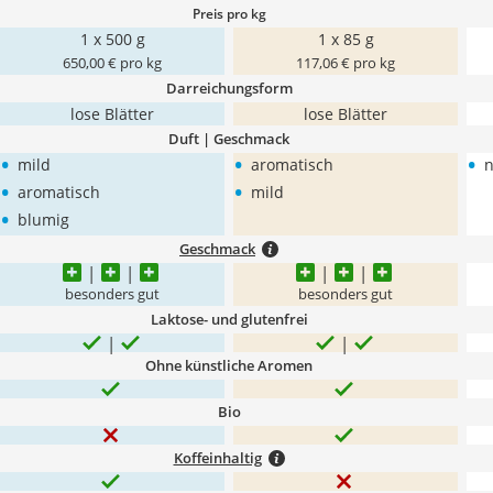
Preis pro kg
1 x 500 g
1 x 85 g
650,00 € pro kg
117,06 € pro kg
Darreichungsform
lose Blätter
lose Blätter
Duft | Geschmack
•
•
•
mild
aromatisch
n
•
•
aromatisch
mild
•
blumig
Geschmack
besonders gut
besonders gut
Laktose- und glutenfrei
Ohne künstliche Aromen
Bio
Koffeinhaltig