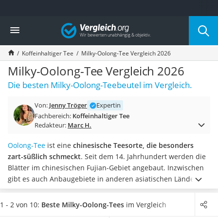
Die beliebtesten Vergleiche nach Kategorie
Vergleich
Lebensmittel
Schwarzkümmelöl
Koffeinhaltiger Tee
Milky-Oolong-Tee Vergleich 2026
Knäckebrot
Schwarzkümmelöl-Kapseln
Milky-Oolong-Tee Vergleich 2026
Manukahonig
Die besten Milky-Oolong-Teebeutel im Vergleich.
Eiklar
Astronautenkost
Von:
Jenny Tröger
Expertin
Balsamico-Essig
Fachbereich:
Koffeinhaltiger Tee
Schwarzkümmelöl bio
Redakteur:
Marc H.
Sardinen
Honig
Oolong-Tee
ist eine
chinesische Teesorte, die besonders
Gemüsebrühe
zart-süßlich schmeckt
. Seit dem 14. Jahrhundert werden die
Eiskaffee-Pulver
Blätter im chinesischen Fujian-Gebiet angebaut. Inzwischen
Irischer Whiskey
gibt es auch Anbaugebiete in anderen asiatischen Ländern.
Grapefruitkernextrakt
Milky-Oolong-Tee bekommt zudem eine
milchige Note durch
Matcha-Set
Milchsäurebakterien
.
Online-Tests haben gezeigt, dass
einige
1 - 2 von 10:
Beste Milky-Oolong-Tees
im Vergleich
Sojasauce
Milky-Oolong-Tees besonders naturbelassen und