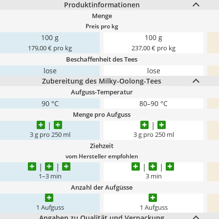
Produktinformationen
Menge
Preis pro kg
100 g
100 g
179,00 € pro kg
237,00 € pro kg
Beschaffenheit des Tees
lose
lose
Zubereitung des Milky-Oolong-Tees
Aufguss-Temperatur
90 °C
80–90 °C
Menge pro Aufguss
3 g pro 250 ml
3 g pro 250 ml
Ziehzeit
vom Hersteller empfohlen
1–3 min
3 min
Anzahl der Aufgüsse
1 Aufguss
1 Aufguss
Angaben zu Qualität und Verpackung