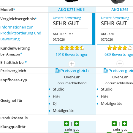
Modell
*
AKG K271 MK II
AKG K361
Unsere Bewertung
Unsere Bewertung
Vergleichsergebnis
*
SEHR GUT
SEHR GUT
Informationen zur
Produktsortierung und
AKG K271 MK II
AKG K361
Bewertung
07/2026
07/2026
Kundenwertung
*
bei Amazon
1918 Bewertungen
689 Bewertung
Erhältlich bei
*
mehr anzeigen
mehr a
Preis­vergleich
Preis­verglei
Preis­vergleich
Over-Ear
Over-Ear
Kopfhörer-Typ
ohrumschließend
ohrumschließen
•
•
Studio
Studio
•
•
HiFi
HiFi
Geeignet für
•
•
DJ
Mobilgeräte
•
Mobilgeräte
Produktdetails
Klangqualität
sehr gut
sehr gut