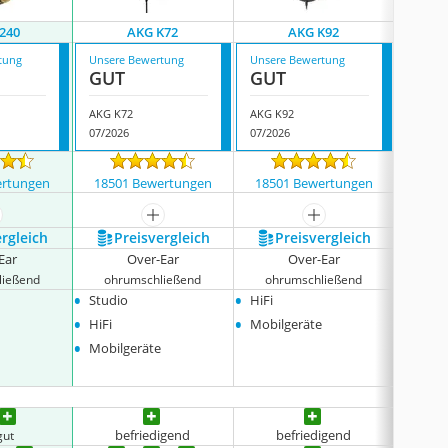
240
AKG K72
AKG K92
tung
Unsere Bewertung
Unsere Bewertung
Unsere
GUT
GUT
GUT
AKG K72
AKG K92
Akg K5
07/2026
07/2026
08/202
ertungen
18501 Bewertungen
18501 Bewertungen
1850
ehr anzeigen
mehr anzeigen
mehr anzeigen
ergleich
Preis­vergleich
Preis­vergleich
P
Ear
Over-Ear
Over-Ear
ließend
ohrumschließend
ohrumschließend
ohr
•
•
•
Studio
HiFi
Studi
•
•
•
HiFi
Mobilgeräte
Hifi
•
Mobilgeräte
befriedigend
befriedigend
gut