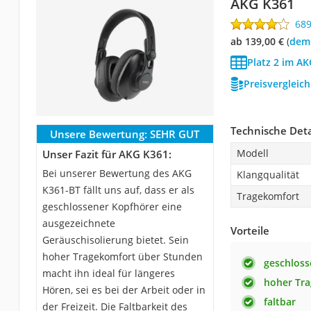
AKG K361
68
ab 139,00 €
(
Dem
Platz 2 im AK
Preisvergleic
Technische Deta
Unsere Bewertung:
SEHR GUT
Modell
Unser Fazit für AKG K361:
Bei unserer Bewertung des AKG
Klangqualität
K361-BT fällt uns auf, dass er als
Tragekomfort
geschlossener Kopfhörer eine
ausgezeichnete
Vorteile
Geräuschisolierung bietet. Sein
hoher Tragekomfort über Stunden
geschloss
macht ihn ideal für längeres
hoher Tr
Hören, sei es bei der Arbeit oder in
faltbar
der Freizeit. Die Faltbarkeit des