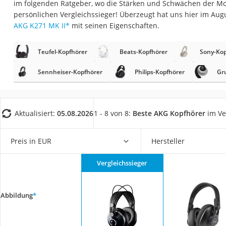
im folgenden Ratgeber, wo die Stärken und Schwächen der Mod
Gaming-PC
persönlichen Vergleichssieger! Überzeugt hat uns hier im Au
Soundbar
AKG K271 MK II
*
mit seinen Eigenschaften.
17-Zoll-Laptop
Teufel-Kopfhörer
Beats-Kopfhörer
Sony-Kop
Satellitenschüssel
Gaming-Headset
Sennheiser-Kopfhörer
Philips-Kopfhörer
Gr
Schnurloses Telef
Tablets unter 200 
Aktualisiert:
05.08.2026
1 - 8 von 8:
Beste AKG Kopfhörer
im Ve
Ladekabel Typ 2 S
Lichtwecker
Preis in EUR
Hersteller
Acer Aspire
Vergleichssieger
Service
Abbildung
*