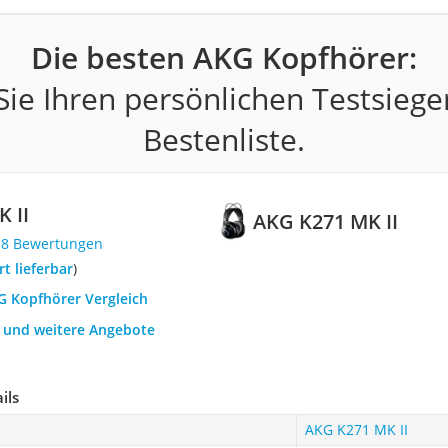
Die besten AKG Kopfhörer:
ie Ihren persönlichen Testsiege
Bestenliste.
 II
AKG K271 MK II
18 Bewertungen
ort lieferbar
)
G Kopfhörer Vergleich
h und weitere Angebote
ils
AKG K271 MK II