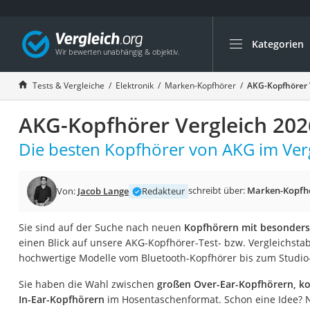
Kategorien
Die beliebtesten V
Elektronik
Tests & Vergleiche
Elektronik
Marken-Kopfhörer
AKG-Kopfhörer 
Powerstation
AKG-Kopfhörer Vergleich 202
Monitor 32 Zoll 4K
Fernseher
Die besten Kopfhörer von AKG im Verg
Drucker
Desktop-PC
schreibt über:
Marken-Kopfh
Von:
Jacob Lange
Redakteur
Monitor
Sie sind auf der Suche nach neuen
Kopfhörern mit besonders
Diascanner
einen Blick auf unsere AKG-Kopfhörer-Test- bzw. Vergleichstabe
Laser-Multifunkti
hochwertige Modelle vom Bluetooth-Kopfhörer bis zum Studio
Powerline-Adapter
Sie haben die Wahl zwischen
großen Over-Ear-Kopfhörern, k
Powerstation mit 
In-Ear-Kopfhörern
im Hosentaschenformat. Schon eine Idee? Ni