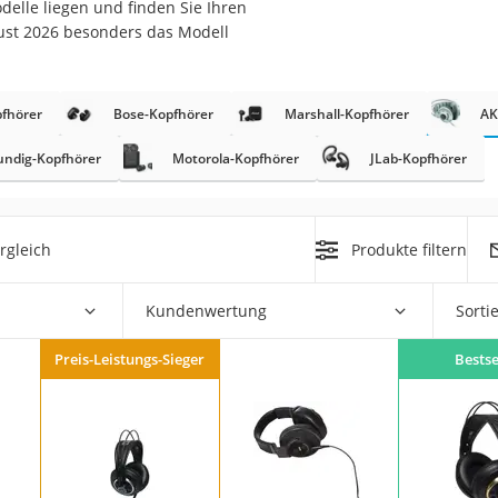
elle liegen und finden Sie Ihren
gust 2026 besonders das Modell
fhörer
Bose-Kopfhörer
Marshall-Kopfhörer
AK
undig-Kopfhörer
Motorola-Kopfhörer
JLab-Kopfhörer
on
Euro
rgleich
Produkte filtern
chuko
Kundenwertung
Sorti
Preis-Leistungs-Sieger
Bestse