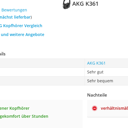
AKG K361
9 Bewertungen
nächst lieferbar
)
G Kopfhörer Vergleich
h und weitere Angebote
ils
AKG K361
Sehr gut
Sehr bequem
Nachteile
ener Kopfhörer
verhältnismäß
agekomfort über Stunden