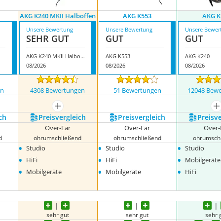
AKG K240 MKII Halboffen
AKG K553
AKG K
Unsere Bewertung
Unsere Bewertung
Unsere Bewer
SEHR GUT
GUT
GUT
AKG K240 MKII Halboffen
AKG K553
AKG K240
08/2026
08/2026
08/2026
en
4308 Bewertungen
51 Bewertungen
12048 Bew
nzeigen
mehr anzeigen
m
ch
Preis­vergleich
Preis­vergleich
Preis­v
Over-Ear
Over-Ear
Over-
d
ohrumschließend
ohrumschließend
ohrumsch
•
•
•
Studio
Studio
Studio
•
•
•
HiFi
HiFi
Mobilgeräte
•
•
•
Mobilgeräte
Mobilgeräte
HiFi
sehr gut
sehr gut
sehr 