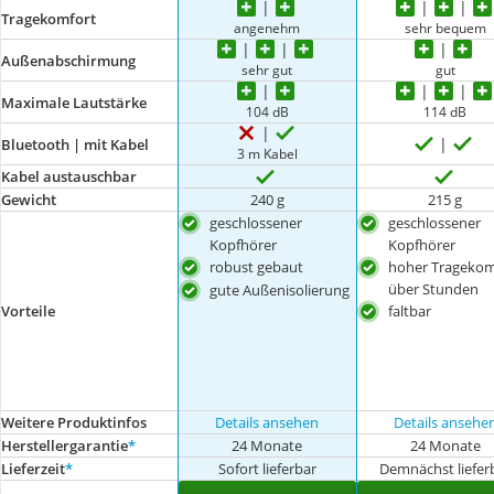
Tragekomfort
angenehm
sehr bequem
Außenabschirmung
sehr gut
gut
Maximale Lautstärke
104 dB
114 dB
Bluetooth | mit Kabel
3 m Kabel
Kabel austauschbar
Gewicht
240 g
215 g
geschlossener
geschlossener
Kopfhörer
Kopfhörer
robust gebaut
hoher Tragekom
über Stunden
gute Außenisolierung
Vorteile
faltbar
Weitere Produktinfos
Details ansehen
Details ansehe
Herstellergarantie
*
24 Monate
24 Monate
Lieferzeit
*
Sofort lieferbar
Demnächst liefer