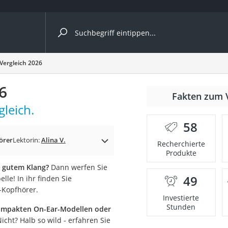
ergleiche nach Kategorie
Vergleich 2026
6
Fakten zum 
leich.
58
örer
Lektorin:
Alina V.
Recherchierte
Produkte
 gutem Klang?
Dann werfen Sie
49
lle! In ihr finden Sie
onsdrucker
-Kopfhörer.
Investierte
Stunden
ompakten On-Ear-Modellen oder
Solarpanel
cht? Halb so wild - erfahren Sie