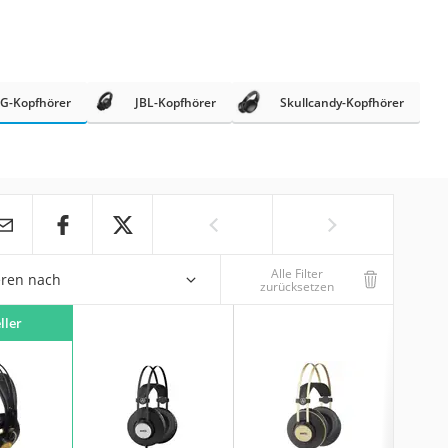
G-Kopfhörer
JBL-Kopfhörer
Skullcandy-Kopfhörer
Alle Filter
eren nach
zurücksetzen
ller