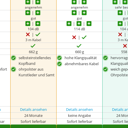
angenehm
angenehm
sehr b
gut
gut
gu
104 dB
114 dB
104 
3 m Kabel
3 m K
662 g
660 g
558
selbsteinstellendes
hohe Klangqualität
hervorra
Kopfband
Klangqual
abnehmbares Kabel
fort
ohrpolster aus
weich gep
Kunstleder und Samt
Ohrpolste
n
Details ansehen
Details ansehen
Details 
24 Monate
keine Angabe
24 Mo
bar
Sofort lieferbar
Sofort lieferbar
Sofort li