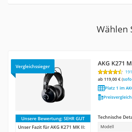
Wählen S
AKG K271 MK
Vergleichssieger
19
ab 119,00 €
(
Sof
Platz 1 im AK
Preisvergleic
Technische Deta
Unsere Bewertung:
SEHR GUT
Modell
Unser Fazit für AKG K271 MK II: