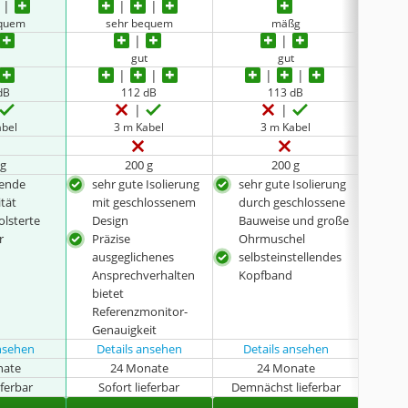
equem
sehr bequem
mäßg
s
t
gut
gut
dB
112 dB
113 dB
abel
3 m Kabel
3 m Kabel
 g
200 g
200 g
gende
sehr gute Isolierung
sehr gute Isolierung
atm
ität
mit geschlossenem
durch geschlossene
leic
olsterte
Design
Bauweise und große
Nie
r
Präzise
Ohrmuschel
Des
ausgeglichenes
selbsteinstellendes
inkl
Ansprechverhalten
Kopfband
bietet
Referenzmonitor-
Genauigkeit
ansehen
Details ansehen
Details ansehen
Det
nate
24 Monate
24 Monate
eferbar
Sofort lieferbar
Demnächst lieferbar
Sof