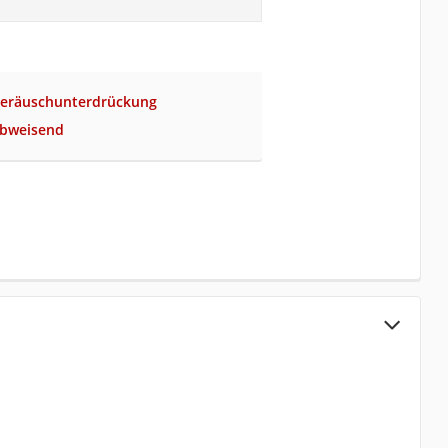
Geräuschunterdrückung
abweisend