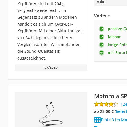
Akku
Kopfhörer sind mit 204 g
vergleichsweise leicht. Im
Vorteile
Gegensatz zu andern Modellen
handelt es sich um Over-Ear-
passive G
Kopfhörer. Mit einer Akku-Laufzeit
faltbar
von 24 h liegen sie im oberen
Vergleichsdrittel. Wir empfanden
lange Spie
die Sound-Qualität als
mit Sprac
ausgezeichnet.
07/2026
Motorola S
12
ab 23,00 €
(
Liefe
Platz 3 im M