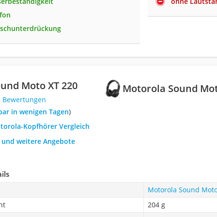
erbeständigkeit
ohne Lautstär
fon
uschunterdrückung
ound Moto XT 220
Motorola Sound Mot
8 Bewertungen
rbar in wenigen Tagen
)
otorola-Kopfhörer Vergleich
h und weitere Angebote
ils
Motorola Sound Moto
ht
204 g