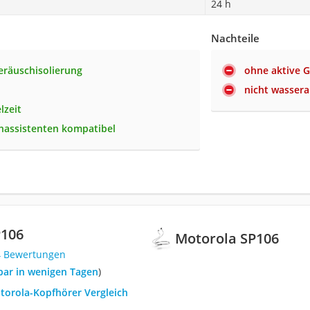
24 h
Nachteile
eräuschisolierung
ohne aktive 
nicht wasser
lzeit
hassistenten kompatibel
P106
Motorola SP106
4 Bewertungen
rbar in wenigen Tagen
)
otorola-Kopfhörer Vergleich