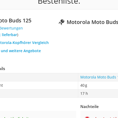
Bestenliste.
oto Buds 125
Motorola Moto Buds
 Bewertungen
t lieferbar
)
otorola-Kopfhörer Vergleich
h und weitere Angebote
ils
Motorola Moto Buds 
ht
40 g
17 h
Nachteile