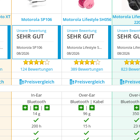
to XT
Motorola Life
Motorola SP106
Motorola Lifestyle SH056
22
Unsere Bewertung
Unsere Bewertung
Unsere Bewer
SEHR GUT
SEHR GUT
SEHR G
Motorola Sound Moto XT 220
Motorola SP106
Motorola Lifestyle SH056
08/2026
08/2026
08/2026
en
124 Bewertungen
389 Bewertungen
823 Bewe
ch
Preis­vergleich
Preis­vergleich
Preis­v
In-Ear
Over-Ear
Over-
Bluetooth
Bluetooth | Kabel
Bluetooth
14 g
96 g
350
200 h
15 h
23 