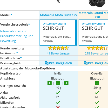
Motorola Sound Mo
Modell
*
Motorola Moto Buds 125
220
Unsere Bewertung
Unsere Bewertung
Vergleichsergebnis
*
SEHR GUT
SEHR GUT
Informationen zur
Produktsortierung und
Motorola Moto Buds 125
Bewertung
08/2026
07/2026
Kundenwertung
*
bei Amazon
41 Bewertungen
218 Bewertung
Erhältlich bei
*
Preis­vergleich
Preis­verglei
Preis­vergleich
Ausstattung der Motorola-Kopfhörer
Kopfhörertyp
In-Ear
Over-Ear
Anschluss
Bluetooth
Bluetooth
Geringes Gewicht
40 g
204 g
Akku
17 h
24 h
Akku-Laufzeit
Mikrofon
Lautstärkeregler