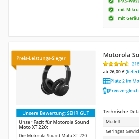
IPX5-Wass
mit Mikro
mit Gerä
Motorola S
Preis-Leistungs-Sieger
21
ab 26,00 €
(
Liefe
Platz 2 im M
Preisvergleic
Technische Deta
Unsere Bewertung:
SEHR GUT
Modell
Unser Fazit für Motorola Sound
Moto XT 220:
Geringes Gewic
Die Motorola Sound Moto XT 220