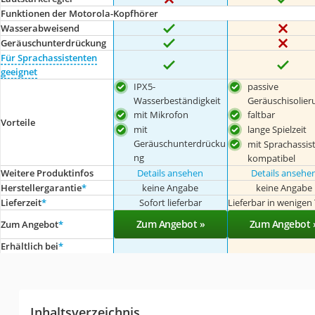
Funktionen der Motorola-Kopfhörer
Wasserabweisend
Geräuschunterdrückung
Für Sprachassistenten
geeignet
IPX5-
passive
Wasserbeständigkeit
Geräuschisolier
mit Mikrofon
faltbar
Vorteile
mit
lange Spielzeit
Geräuschunterdrücku
mit Sprachassis
ng
kompatibel
Weitere Produktinfos
Details ansehen
Details ansehe
Herstellergarantie
*
keine Angabe
keine Angabe
Lieferzeit
*
Sofort lieferbar
Lieferbar in wenigen
Zum Angebot »
Zum Angebot 
Zum Angebot
*
Erhältlich bei
*
Inhaltsverzeichnis