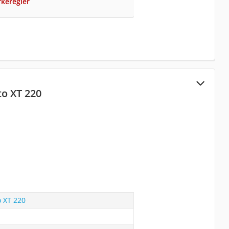
keregler
o XT 220
 XT 220