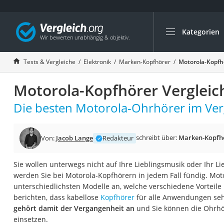
Kategorien
Die beliebtesten V
Elektronik
Tests & Vergleiche
Elektronik
Marken-Kopfhörer
Motorola-Kopfh
Powerstation
Motorola-Kopfhörer Vergleic
Monitor 32 Zoll 4K
Fernseher
Die besten Motorola-Ohrhörer im Verg
Drucker
Desktop-PC
schreibt über:
Marken-Kopfh
Von:
Jacob Lange
Redakteur
Monitor
Sie wollen unterwegs nicht auf Ihre Lieblingsmusik oder Ihr L
Diascanner
werden Sie bei Motorola-Kopfhörern in jedem Fall fündig. Moto
Laser-Multifunkti
unterschiedlichsten Modelle an, welche verschiedene Vorteile 
berichten, dass kabellose
Kopfhörer
für alle Anwendungen seh
Powerline-Adapter
gehört damit der Vergangenheit an
und Sie können die Ohrhör
Powerstation mit 
einsetzen.