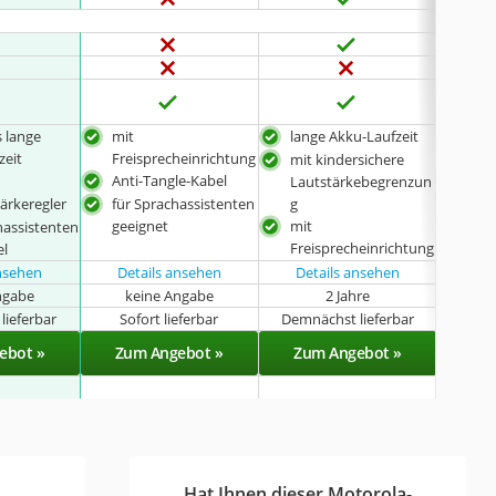
 lange
mit
lange Akku-Laufzeit
bes
zeit
Freisprecheinrichtung
Gew
mit kindersichere
Anti-Tangle-Kabel
mit
Lautstärkebegrenzun
ärkeregler
für Sprachassistenten
g
Anti
geeignet
mit
hassistenten
Freisprecheinrichtung
el
ansehen
Details ansehen
Details ansehen
ngabe
keine Angabe
2 Jahre
k
lieferbar
Sofort lieferbar
Demnächst lieferbar
Sof
ebot »
Zum Angebot »
Zum Angebot »
Zu
Hat Ihnen dieser Motorola-