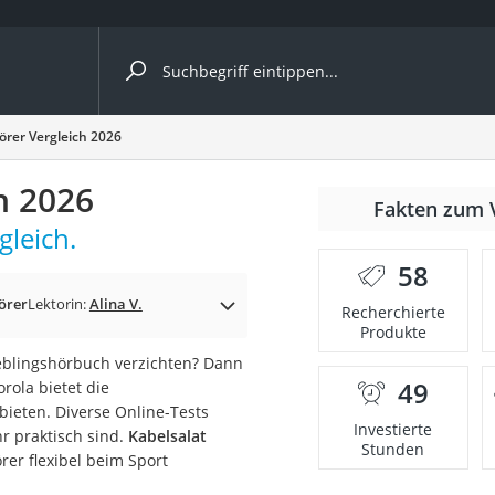
ergleiche nach Kategorie
örer Vergleich 2026
h 2026
Fakten zum 
leich.
58
örer
Lektorin:
Alina V.
Recherchierte
Produkte
ieblingshörbuch verzichten? Dann
49
rola bietet die
onsdrucker
bieten. Diverse Online-Tests
Investierte
r praktisch sind.
Kabelsalat
Stunden
er flexibel beim Sport
Solarpanel