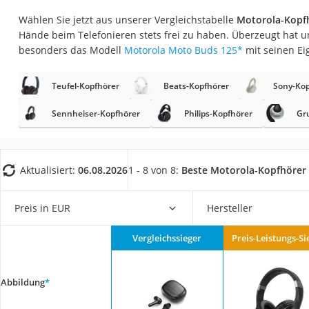
Gaming-PC
Wählen Sie jetzt aus unserer Vergleichstabelle
Motorola-Kopf
Soundbar
Hände beim Telefonieren stets frei zu haben. Überzeugt hat u
besonders das Modell
Motorola Moto Buds 125
*
mit seinen Ei
17-Zoll-Laptop
Satellitenschüssel
Teufel-Kopfhörer
Beats-Kopfhörer
Sony-Kop
Gaming-Headset
Sennheiser-Kopfhörer
Philips-Kopfhörer
Gr
Schnurloses Telef
Tablets unter 200 
Ladekabel Typ 2 S
Aktualisiert:
06.08.2026
1 - 8 von 8:
Beste Motorola-Kopfhörer
Lichtwecker
Preis in EUR
Hersteller
Acer Aspire
Service
Vergleichssieger
Preis-Leistungs-Si
Abbildung
*