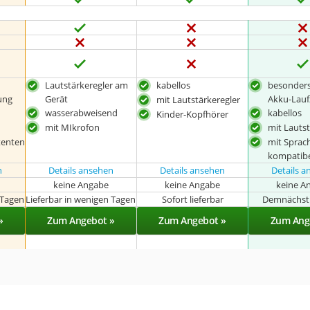
Lautstärkeregler am
kabellos
besonders
ung
Gerät
Akku-Lauf
mit Lautstärkeregler
wasserabweisend
kabellos
Kinder-Kopfhörer
mit MIkrofon
mit Lautst
tenten
mit Sprac
kompatib
n
Details ansehen
Details ansehen
Details 
keine Angabe
keine Angabe
keine A
 Tagen
Lieferbar in wenigen Tagen
Sofort lieferbar
Demnächst 
»
Zum Angebot »
Zum Angebot »
Zum Ang