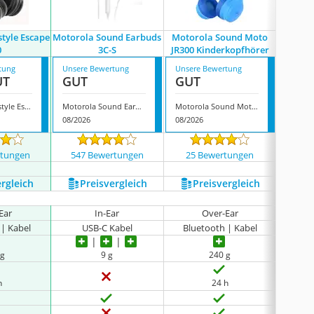
style Escape
Motorola Sound Earbuds
Motorola Sound Moto
Motorol
0
3C-S
JR300 Kinderkopfhörer
tung
Unsere Bewertung
Unsere Bewertung
Unsere
UT
GUT
GUT
GUT
Motorola Lifestyle Escape 220
Motorola Sound Earbuds 3C-S
Motorola Sound Moto JR300 Kinderkopfhörer
08/2026
08/2026
08/202
rtungen
547 Bewertungen
25 Bewertungen
701
ergleich
Preis­vergleich
Preis­vergleich
P
Ear
In-Ear
Over-Ear
 | Kabel
USB-C Kabel
Bluetooth | Kabel
3
 g
9 g
‎240 g
h
24 h