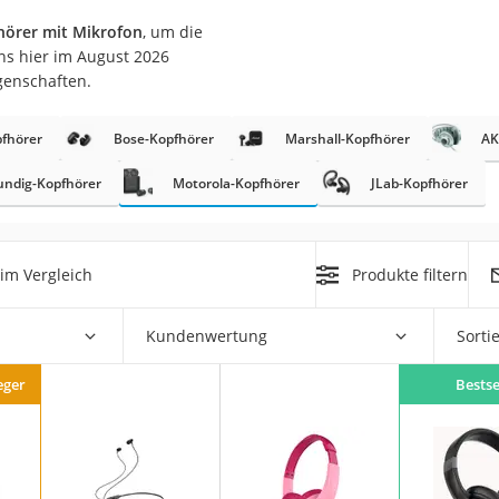
hörer mit Mikrofon
, um die
ns hier im August 2026
genschaften.
fhörer
Bose-Kopfhörer
Marshall-Kopfhörer
AK
undig-Kopfhörer
Motorola-Kopfhörer
JLab-Kopfhörer
on
Euro
chuko
im Vergleich
Produkte filtern
Kundenwertung
Sorti
eger
Bestse