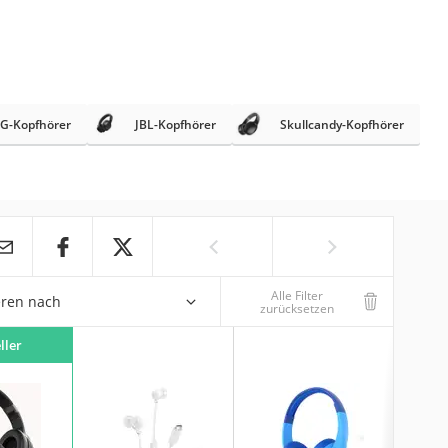
G-Kopfhörer
JBL-Kopfhörer
Skullcandy-Kopfhörer
Alle Filter
eren nach
zurücksetzen
ller