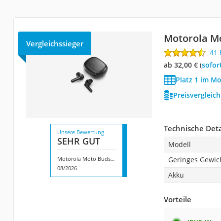
Motorola M
Vergleichssieger
41
ab 32,00 €
(
Sofor
Platz 1 im M
Preisvergleic
Technische Deta
Unsere Bewertung
SEHR GUT
Modell
Motorola Moto Buds 125
Geringes Gewic
08/2026
Akku
Vorteile