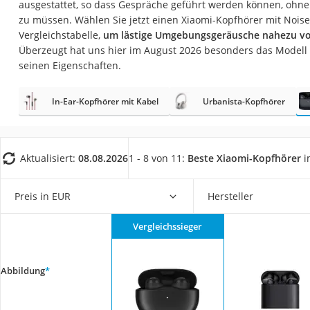
ausgestattet, so dass Gespräche geführt werden können, ohne
Gaming-PC
zu müssen. Wählen Sie jetzt einen Xiaomi-Kopfhörer mit Noise
Soundbar
Vergleichstabelle,
um lästige Umgebungsgeräusche nahezu vo
Überzeugt hat uns hier im August 2026 besonders das Modell
17-Zoll-Laptop
seinen Eigenschaften.
Satellitenschüssel
Gaming-Headset
In-Ear-Kopfhörer mit Kabel
Urbanista-Kopfhörer
Schnurloses Telef
Tablets unter 200 
Aktualisiert:
08.08.2026
1 - 8 von 11:
Beste Xiaomi-Kopfhörer
i
Ladekabel Typ 2 S
Lichtwecker
Preis in EUR
Hersteller
Acer Aspire
Vergleichssieger
Service
Abbildung
*