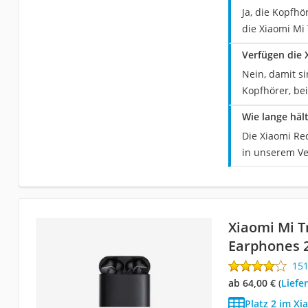
Ja, die Kopfhö
die Xiaomi Mi 
Verfügen die 
Nein, damit si
Kopfhörer, bei
Wie lange häl
Die Xiaomi Red
in unserem Ve
Xiaomi Mi T
Earphones 2
15
ab 64,00 €
(
Liefe
Platz 2 im Xi