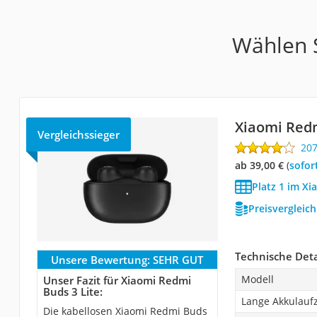
Wählen S
Xiaomi Redm
Vergleichssieger
20
ab 39,00 €
(
Sofor
Platz 1 im Xi
Preisvergleic
Technische Deta
Unsere Bewertung:
SEHR GUT
Modell
Unser Fazit für Xiaomi Redmi
Buds 3 Lite:
Lange Akkulaufz
Die kabellosen Xiaomi Redmi Buds