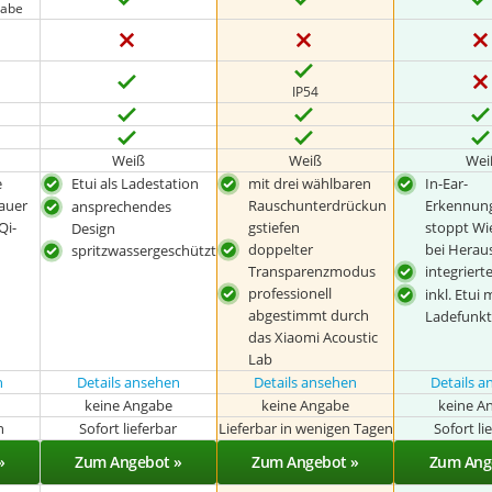
gabe
IP54
Weiß
Weiß
Wei
e
Etui als Ladestation
mit drei wählbaren
In-Ear-
auer
Rauschunterdrückun
Erkennun
ansprechendes
Qi-
gstiefen
stoppt Wi
Design
doppelter
bei Hera
spritzwassergeschützt
Transparenzmodus
integriert
professionell
inkl. Etui 
abgestimmt durch
Ladefunkt
das Xiaomi Acoustic
Lab
n
Details ansehen
Details ansehen
Details 
keine Angabe
keine Angabe
keine A
n
Sofort lieferbar
Lieferbar in wenigen Tagen
Sofort li
»
Zum Angebot »
Zum Angebot »
Zum Ang