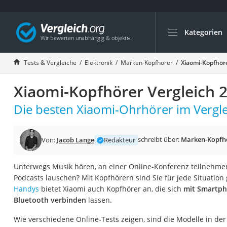
Kategorien
Die beliebtesten V
Elektronik
Tests & Vergleiche
Elektronik
Marken-Kopfhörer
Xiaomi-Kopfhöre
Powerstation
Xiaomi-Kopfhörer Vergleich 
Monitor 32 Zoll 4K
Fernseher
Die besten Xiaomi-Ohrhörer im Vergle
Drucker
Desktop-PC
schreibt über:
Marken-Kopfh
Von:
Jacob Lange
Redakteur
Monitor
Unterwegs Musik hören, an einer Online-Konferenz teilnehme
Diascanner
Podcasts lauschen? Mit Kopfhörern sind Sie für jede Situati
Laser-Multifunkti
Handys
bietet Xiaomi auch Kopfhörer an, die sich
mit Smartph
Bluetooth verbinden
lassen.
Powerline-Adapter
Powerstation mit 
Wie verschiedene Online-Tests zeigen, sind die Modelle in de