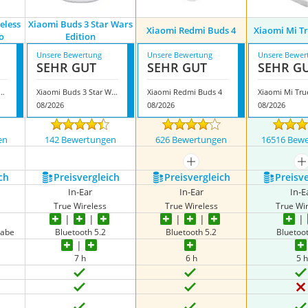
eless
Xiaomi Buds 3 Star Wars
Xiaomi Redmi Buds 4
Xiaomi Mi Tr
o
Edition
Unsere Bewertung
Unsere Bewertung
Unsere Bewer
SEHR GUT
SEHR GUT
SEHR G
True Wireless Earphones 2 Pro
Xiaomi Buds 3 Star Wars Edition
Xiaomi Redmi Buds 4
Xiaomi Mi Tru
08/2026
08/2026
08/2026
en
142 Bewertungen
626 Bewertungen
16516 Bew
mehr anzeigen
m
ch
Preis­vergleich
Preis­vergleich
Preis­v
In-Ear
In-Ear
In-E
True Wireless
True Wireless
True Wi
gabe
Bluetooth 5.2
Bluetooth 5.2
Bluetoot
7 h
6 h
5 h