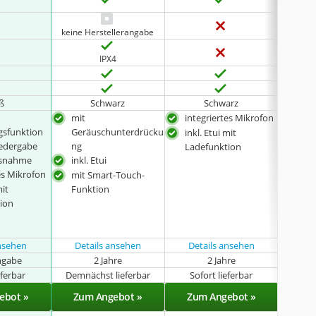
keine Herstellerangabe
IPX4
ß
Schwarz
Schwarz
mit
integriertes Mikrofon
inkl
gsfunktion
Geräuschunterdrücku
inkl. Etui mit
inte
edergabe
ng
Ladefunktion
usnahme
inkl. Etui
es Mikrofon
mit Smart-Touch-
mit
Funktion
ion
ansehen
Details ansehen
Details ansehen
Det
ngabe
2 Jahre
2 Jahre
k
eferbar
Demnächst lieferbar
Sofort lieferbar
Sof
ebot »
Zum Angebot »
Zum Angebot »
Zu