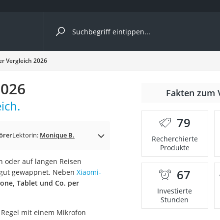
ergleiche nach Kategorie
r Vergleich 2026
2026
Fakten zum 
ich.
79
örer
Lektorin:
Monique B.
Recherchierte
Produkte
n oder auf langen Reisen
67
on gut gewappnet. Neben
Xiaomi-
onsdrucker
one, Tablet und Co. per
Investierte
Stunden
Solarpanel
r Regel mit einem Mikrofon