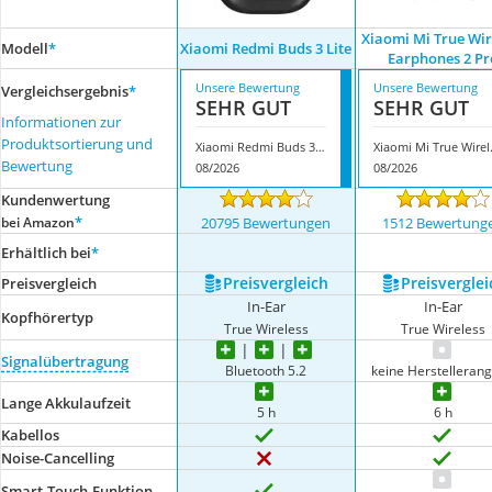
Xiaomi Mi True Wir
Modell
*
Xiaomi Redmi Buds 3 Lite
Earphones 2 Pr
Unsere Bewertung
Unsere Bewertung
Vergleichsergebnis
*
SEHR GUT
SEHR GUT
Informationen zur
Produktsortierung und
Xiaomi Redmi Buds 3 Lite
Xiaomi Mi 
Bewertung
08/2026
08/2026
Kundenwertung
*
bei Amazon
20795 Bewertungen
1512 Bewertung
Erhältlich bei
*
Preis­vergleich
Preis­verglei
Preis­vergleich
In-Ear
In-Ear
Kopfhörertyp
True Wireless
True Wireless
Signalübertragung
Bluetooth 5.2
keine Herstelleran
Lange Akkulaufzeit
5 h
6 h
Kabellos
Noise-Cancelling
Smart-Touch-Funktion