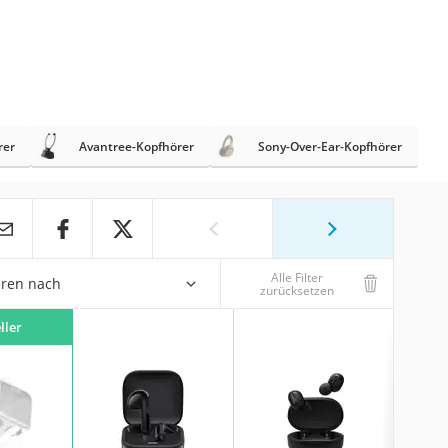
rer
Avantree-Kopfhörer
Sony-Over-Ear-Kopfhörer
Alle Filter
eren nach
zurücksetzen
ller