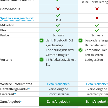
keine Herstelleran
Game-Modus
Spritzwassergeschützt
IP54
Mikrofon
Etui
Farbe
Schwarz
Schwarz
dank Bluetooth 5.2
besonders lang
gleichzeitige
Batterielebensd
Koppelung mit zwei
kompatibel mit 
Geräten möglich
zertifizierten
Vorteile
18 h Akkulaufzeit mit
Ladegeräten
Etui
Weitere Produktinfos
Details ansehen
Details ansehe
Herstellergarantie
*
keine Angabe
keine Angabe
Lieferzeit
*
Sofort lieferbar
Lieferzeit prüfe
Zum Angebot »
Zum Angebot 
Zum Angebot
*