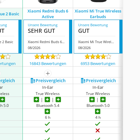
Xiaomi Redmi Buds 6
Xiaomi Mi True Wireless
ue 2 Basic
Xiaom
Active
Earbuds
tung
Unsere Bewertung
Unsere Bewertung
Unsere
UT
SEHR GUT
GUT
GUT
e 2 Basic
Xiaomi Redmi Buds 6 Active
Xiaomi Mi True Wireless Earbuds
Xiaomi
08/2026
08/2026
08/202
ertungen
16843 Bewertungen
6953 Bewertungen
4366
ehr anzeigen
mehr anzeigen
ergleich
Preis­vergleich
Preis­vergleich
P
ar
In-Ear
In-Ear
reless
True Wireless
True Wireless
T
h 5.0
Bluetooth 5.4
Bluetooth 5.0
B
6 h
4 h