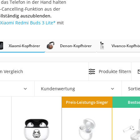
 das Telefon in der Hand halten
-Cancelling-Funktion aus der
llständig auszublenden.
Xiaomi Redmi Buds 3 Lite
*
mit
Xiaomi-Kopfhörer
Denon-Kopfhörer
Vivanco-Kopfhö
on
Euro
m Vergleich
Produkte filtern
chuko
Kundenwertung
Sorti
Preis-Leistungs-Sieger
Bestse