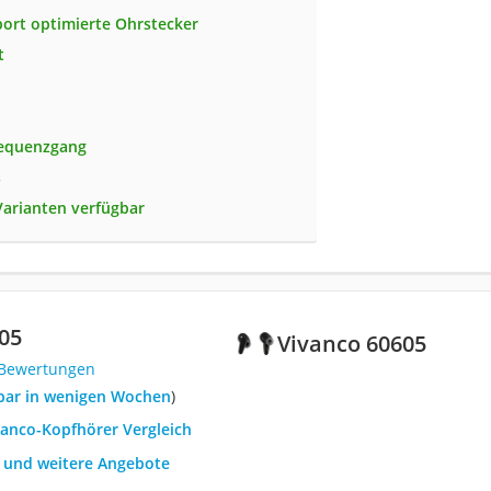
port optimierte Ohrstecker
t
h
requenzgang
s
arianten verfügbar
05
Vivanco 60605
 Bewertungen
erbar in wenigen Wochen
)
vanco-Kopfhörer Vergleich
h und weitere Angebote