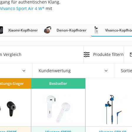
gang für authentischen Klang.
Vivanco Sport Air 4 W
*
mit
Xiaomi-Kopfhörer
Denon-Kopfhörer
Vivanco-Kopfhö
on
m Vergleich
Produkte filtern
Euro
chuko
Kundenwertung
Sorti
istungs-Sieger
Bestseller