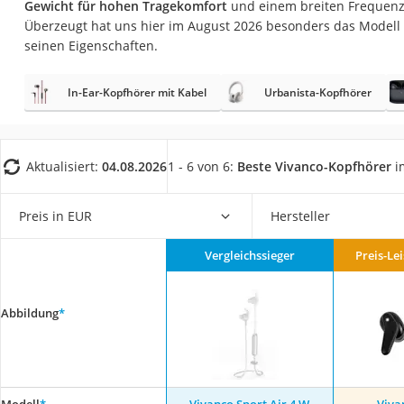
Gewicht für hohen Tragekomfort
und einem breiten Frequenz
Gaming-PC
Überzeugt hat uns hier im August 2026 besonders das Modell
Soundbar
seinen Eigenschaften.
17-Zoll-Laptop
In-Ear-Kopfhörer mit Kabel
Urbanista-Kopfhörer
Satellitenschüssel
Gaming-Headset
Schnurloses Telef
Aktualisiert:
04.08.2026
1 - 6 von 6:
Beste Vivanco-Kopfhörer
i
Tablets unter 200 
Ladekabel Typ 2 S
Preis in EUR
Hersteller
Lichtwecker
Vergleichssieger
Preis-Le
Acer Aspire
Service
Abbildung
*