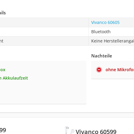
ils
Vivanco 60605
Bluetooth
ht
Keine Herstellerang
Nachteile
box
ohne Mikrofo
h Akkulaufzeit
h
99
Vivanco 60599