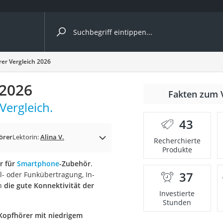
ergleiche nach Kategorie
er Vergleich 2026
 2026
Fakten zum 
Vergleich.
43
örer
Lektorin:
Alina V.
Recherchierte
Produkte
r für
Smartphone
-Zubehör
.
37
l- oder Funkübertragung, In-
onsdrucker
en
die gute Konnektivität der
Investierte
Stunden
Solarpanel
Kopfhörer mit niedrigem