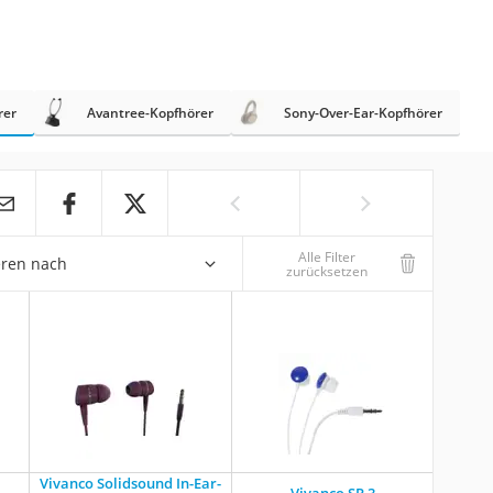
rer
Avantree-Kopfhörer
Sony-Over-Ear-Kopfhörer
Alle Filter
eren nach
zurücksetzen
Vivanco Solidsound In-Ear-