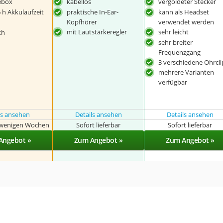
ebox
kabellos
vergoldeter Stecker
6 h Akkulaufzeit
praktische In-Ear-
kann als Headset
Kopfhörer
verwendet werden
mit Lautstärkeregler
sehr leicht
th
sehr breiter
Frequenzgang
3 verschiedene Ohrcli
mehrere Varianten
verfügbar
ls ansehen
Details ansehen
Details ansehen
n wenigen Wochen
Sofort lieferbar
Sofort lieferbar
Angebot »
Zum Angebot »
Zum Angebot »