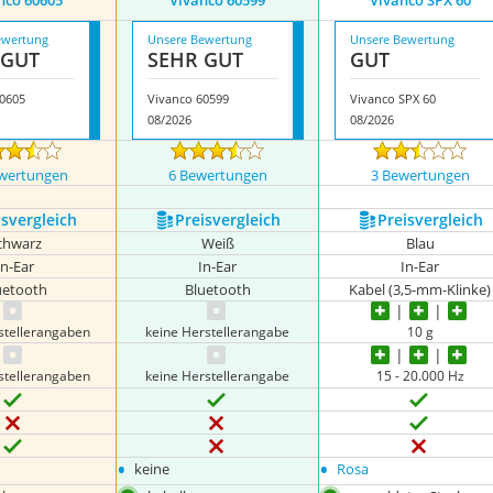
nco 60605
Vivanco 60599
Vivanco SPX 60
ewertung
Unsere Bewertung
Unsere Bewertung
 GUT
SEHR GUT
GUT
60605
Vivanco 60599
Vivanco SPX 60
08/2026
08/2026
wertungen
6 Bewertungen
3 Bewertungen
s­vergleich
Preis­vergleich
Preis­vergleich
chwarz
Weiß
Blau
In-Ear
In-Ear
In-Ear
uetooth
Bluetooth
Kabel (3,5-mm-Klinke)
stellerangaben
keine Herstellerangabe
10 g
stellerangaben
keine Herstellerangabe
15 - 20.000 Hz
•
•
keine
Rosa