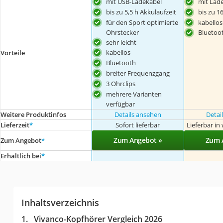
mit USB-Ladekabel
mit Lad
bis zu 5,5 h Akkulaufzeit
bis zu 1
für den Sport optimierte
kabellos
Ohrstecker
Bluetoo
sehr leicht
kabellos
Vorteile
Bluetooth
breiter Frequenzgang
3 Ohrclips
mehrere Varianten
verfügbar
Weitere Produktinfos
Details ansehen
Detai
Lieferzeit
*
Sofort lieferbar
Lieferbar i
Zum Angebot »
Zum 
Zum Angebot
*
Erhältlich bei
*
Inhaltsverzeichnis
Vivanco-Kopfhörer Vergleich 2026