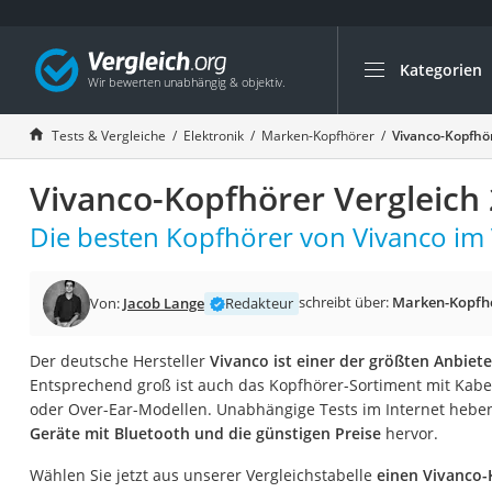
Kategorien
Die beliebtesten V
Elektronik
Tests & Vergleiche
Elektronik
Marken-Kopfhörer
Vivanco-Kopfhör
Powerstation
Vivanco-Kopfhörer Vergleich
Monitor 32 Zoll 4K
Fernseher
Die besten Kopfhörer von Vivanco im 
Drucker
Desktop-PC
schreibt über:
Marken-Kopfh
Von:
Jacob Lange
Redakteur
Monitor
Der deutsche Hersteller
Vivanco ist einer der größten Anbiete
Diascanner
Entsprechend groß ist auch das Kopfhörer-Sortiment mit Kabe
Laser-Multifunkti
oder Over-Ear-Modellen. Unabhängige Tests im Internet heb
Geräte mit Bluetooth und die günstigen Preise
hervor.
Powerline-Adapter
Powerstation mit 
Wählen Sie jetzt aus unserer Vergleichstabelle
einen Vivanco-