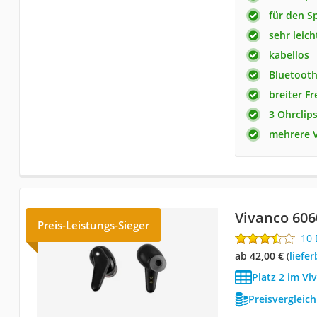
für den S
sehr leich
kabellos
Bluetoot
breiter F
3 Ohrclip
mehrere V
Vivanco 606
Preis-Leistungs-Sieger
10
ab 42,00 €
(
Lief
Platz 2 im Vi
Preisvergleic