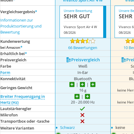
Modell
*
Vivanco Sport Air 4 W
Viva
Unsere Bewertung
Unsere B
Vergleichsergebnis
*
SEHR GUT
SEHR
Informationen zur
Produktsortierung und
Vivanco Sport Air 4 W
Vivanco 
Bewertung
08/2026
08/2026
Kundenwertung
*
bei Amazon
66 Bewertungen
10 Be
Erhältlich bei
*
Preis­vergleich
Prei
Preis­vergleich
Farbe
Weiß
S
Form
In-Ear
Konnektivität
Bluetooth
Bl
Geringes Gewicht
16 g
keine Her
Breiter Frequenzgang in
20 - 20.000 Hz
keine Her
Hertz (Hz)
Lautstärkeregler
Mikrofon
Transportbox oder -tasche
•
•
Schwarz
keine
Weitere Varianten