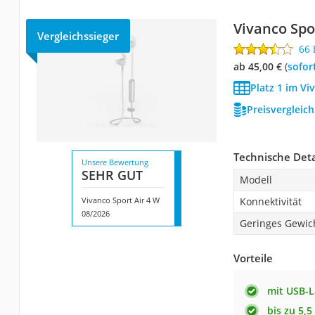
Vivanco Spo
Vergleichssieger
66
ab 45,00 €
(
Sofor
Platz 1 im Vi
Preisvergleic
Technische Deta
Unsere Bewertung
SEHR GUT
Modell
Vivanco Sport Air 4 W
Konnektivität
08/2026
Geringes Gewic
Vorteile
mit USB-
bis zu 5,5