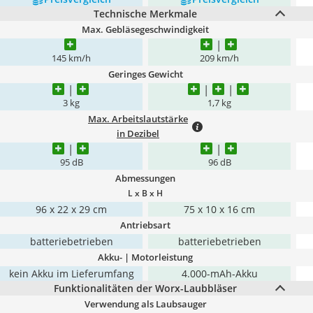
Technische Merkmale
Max. Gebläsegeschwindigkeit
145 km/h
209 km/h
Geringes Gewicht
3 kg
1,7 kg
Max. Arbeitslautstärke
in Dezibel
95 dB
96 dB
Abmessungen
L x B x H
96 x 22 x 29 cm
75 x 10 x 16 cm
Antriebsart
batteriebetrieben
batteriebetrieben
Akku- | Motorleistung
kein Akku im Lieferumfang
4.000-mAh-Akku
Funktionalitäten der Worx-Laubbläser
Verwendung als Laubsauger