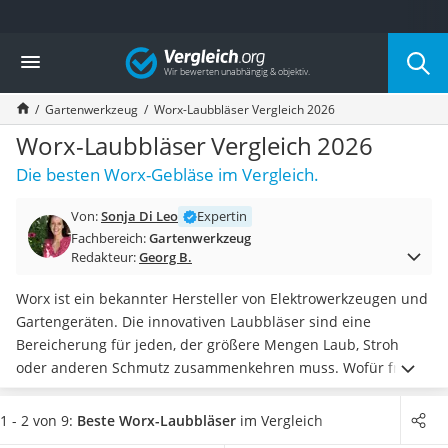
Die beliebtesten Vergleiche nach Kategorie
Vergleich
Baumarkt
Tresor feuerfest
Gartenwerkzeug
Worx-Laubbläser Vergleich 2026
Makita-Akku-Rasenmäher
Kappsäge
Worx-Laubbläser Vergleich 2026
Smartes Türschloss
Die besten Worx-Gebläse im Vergleich.
Akku-Rasentrimmer
Feuchtigkeitsmessgerät
Von:
Sonja Di Leo
Expertin
Split-Klimaanlage 2 Innengeräte
Fachbereich:
Gartenwerkzeug
Pelletofen
Redakteur:
Georg B.
Bohrmaschine
Tiefbrunnenpumpe
Worx ist ein bekannter Hersteller von Elektrowerkzeugen und
Fliesenschneider
Gartengeräten. Die innovativen Laubbläser sind eine
Hochdruckreiniger
Bereicherung für jeden, der größere Mengen Laub, Stroh
Doppelschleifer
oder anderen Schmutz zusammenkehren muss. Wofür früher
Überwachungskamera
ein
Laubbesen
benötigt wurde, kann nun ganz leicht mit
Benzinrasenmäher mit Elektrostart
Luftstrom erledigt werden. Laut diversen Online-Tests
1 - 2 von 9:
Beste Worx-Laubbläser
im Vergleich
Akku-Laubsauger
können die Geräte sowohl für
kleine Gärten als auch große