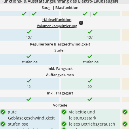
Funktions- & Ausstattungsumfang des Elektro-Laubsaugers
Saug- | Blasfunktion
Häckselfunktion
Volumenkomprimierung
12:1
12:1
Regulierbare Blasgeschwindigkeit
Stufen
stufenlos
stufenlos
Inkl. Fangsack
Auffangvolumen
45 l
50 l
Inkl. Tragegurt
Vorteile
gute
vielseitig und
Gebläsegeschwindigkeit
leistungsstark
stufenlose
leises Betriebsgeräusch