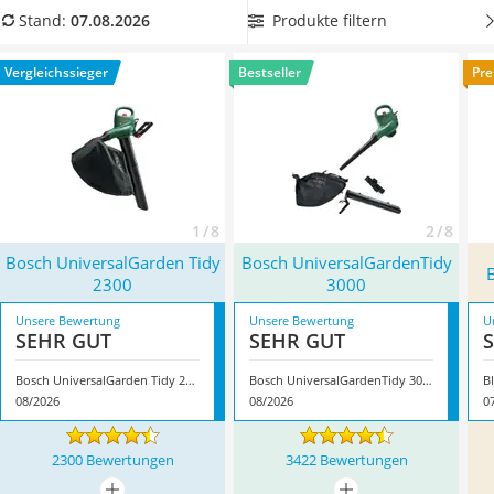
Löschdecke
möchten, dann wählen Sie jetzt einen Elektro-Laubsauger aus
Produkte filtern
Stand:
07.08.2026
Multimeter
unserer Vergleichstabelle, den Sie bequem und einfach an
Winterharte Palmen
jede haushaltsübliche 230-Volt-Steckdose anschließen
Vergleichssieger
Bestseller
Pre
Gasdurchlauferhitzer
können. Überzeugt hat uns hier im August 2026 besonders
Service
das Modell
Bosch UniversalGarden Tidy 2300
*
mit seinen
Eigenschaften.
1 / 8
2 / 8
Bosch UniversalGarden Tidy
Bosch UniversalGardenTidy
2300
3000
Unsere Bewertung
Unsere Bewertung
U
SEHR GUT
SEHR GUT
Bosch UniversalGarden Tidy 2300
Bosch UniversalGardenTidy 3000
B
08/2026
08/2026
0
2300 Bewertungen
3422 Bewertungen