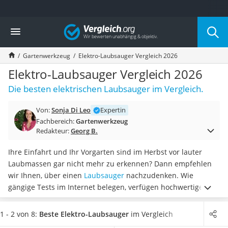
Die beliebtesten Vergleiche nach Kategorie
Vergleich
Baumarkt
Tresor feuerfest
Gartenwerkzeug
Elektro-Laubsauger Vergleich 2026
Makita-Akku-Rasenmäher
Kappsäge
Elektro-Laubsauger Vergleich 2026
Smartes Türschloss
Die besten elektrischen Laubsauger im Vergleich.
Akku-Rasentrimmer
Feuchtigkeitsmessgerät
Von:
Sonja Di Leo
Expertin
Split-Klimaanlage 2 Innengeräte
Fachbereich:
Gartenwerkzeug
Pelletofen
Redakteur:
Georg B.
Bohrmaschine
Tiefbrunnenpumpe
Ihre Einfahrt und Ihr Vorgarten sind im Herbst vor lauter
Fliesenschneider
Laubmassen gar nicht mehr zu erkennen? Dann empfehlen
Hochdruckreiniger
wir Ihnen, über einen
Laubsauger
nachzudenken. Wie
Doppelschleifer
gängige Tests im Internet belegen, verfügen hochwertige
Überwachungskamera
Geräte nicht nur über eine Saug- und Blas-, sondern
Benzinrasenmäher mit Elektrostart
gleichermaßen über eine
praktische Häckselfunktion
.
Wenn
1 - 2 von 8:
Beste Elektro-Laubsauger
im Vergleich
Akku-Laubsauger
Sie
keine Akkus oder sonstigen Zusatzkraftstoff anschaffen