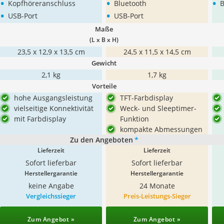
•
•
•
Kopfhöreranschluss
Bluetooth
B
•
•
USB-Port
USB-Port
Maße
(L x B x H)
23,5 x 12,9 x 13,5 cm
24,5 x 11,5 x 14,5 cm
Gewicht
2,1 kg
1,7 kg
Vorteile
hohe Ausgangsleistung
TFT-Farbdisplay
vielseitige Konnektivität
Weck- und Sleeptimer-
mit Farbdisplay
Funktion
kompakte Abmessungen
Zu den Angeboten
*
Lieferzeit
Lieferzeit
Sofort lieferbar
Sofort lieferbar
Herstellergarantie
Herstellergarantie
keine Angabe
24 Monate
Vergleichssieger
Preis-Leistungs-Sieger
Zum Angebot »
Zum Angebot »