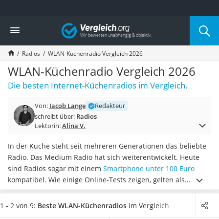
Die beliebtesten Vergleiche nach Kategorie
Vergleich
Elektronik
Powerstation
Radios
WLAN-Küchenradio Vergleich 2026
Monitor 32 Zoll 4K
Fernseher
WLAN-Küchenradio Vergleich 2026
Drucker
Die besten Internet-Küchenradios im Vergleich.
Desktop-PC
Monitor
Von:
Jacob Lange
Redakteur
Diascanner
schreibt über:
Radios
Laser-Multifunktionsdrucker
Lektorin:
Alina V.
Powerline-Adapter
Powerstation mit Solarpanel
In der Küche steht seit mehreren Generationen das beliebte
Gaming-PC
Radio. Das Medium Radio hat sich weiterentwickelt. Heute
Soundbar
sind Radios sogar mit einem
Smartphone unter 100 Euro
17-Zoll-Laptop
kompatibel. Wie einige Online-Tests zeigen, gelten als
Satellitenschüssel
besonders beliebt Wlan-Küchenradios mit Spotify-
Gaming-Headset
Kompatibilität
.
Wählen Sie jetzt aus unserer
1 - 2 von 9:
Beste WLAN-Küchenradios
im Vergleich
Schnurloses Telefon
Vergleichstabellle ein WLAN-Küchenradio mit
besonders