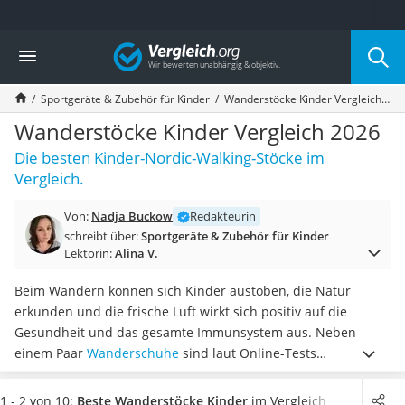
Die beliebtesten Vergleiche nach Kategorie
Vergleich
Kind & Baby
Babyphone mit 2 Kameras
Sportgeräte & Zubehör für Kinder
Wanderstöcke Kinder Vergleich 2026
Walkie-Talkie Kinder
Kindermatratzen
Wanderstöcke Kinder Vergleich 2026
Babywippe
Die besten Kinder-Nordic-Walking-Stöcke im
Rollschuhe für Kinder
Vergleich.
Tischkicker
Laufrad
Von:
Nadja Buckow
Redakteurin
Kinderschubkarre
schreibt über:
Sportgeräte & Zubehör für Kinder
Babyschlafsack
Lektorin:
Alina V.
Kinderuhr
Babyphone
Beim Wandern können sich Kinder austoben, die Natur
Treppenschutzgitter
erkunden und die frische Luft wirkt sich positiv auf die
Kindersitz ab 4 Jahren
Gesundheit und das gesamte Immunsystem aus. Neben
Kinderroller 3 Räder
einem Paar
Wanderschuhe
sind laut Online-Tests
Ferngesteuertes Auto
Wanderstöcke für Kinder während der Wanderung bestens
Kindersitz 15–36 kg
geeignet, um die
Gelenke zu schonen, die Muskulatur zu
1 - 2 von 10:
Beste Wanderstöcke Kinder
im Vergleich