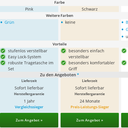
Farbe
Pink
Schwarz
Weitere Farben
•
•
•
Grün
keine
B
•
•
u
Vorteile
stufenlos verstellbar
besonders einfach
Easy Lock-System
verstellbar
robuste Tragetasche im
besonders komfortabler
Set
Griff
Zu den Angeboten
*
Lieferzeit
Lieferzeit
Sofort lieferbar
Sofort lieferbar
Herstellergarantie
Herstellergarantie
1 Jahr
24 Monate
Vergleichssieger
Preis-Leistungs-Sieger
Zum Angebot »
Zum Angebot »