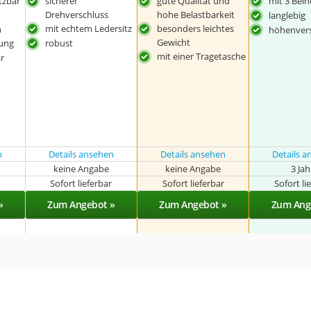
tzbar
sicherer
gute Qualität und
mit 3 Bei
Drehverschluss
hohe Belastbarkeit
langlebig
mit echtem Ledersitz
besonders leichtes
n
höhenvers
Gewicht
nung
robust
mit einer Tragetasche
r
n
Details ansehen
Details ansehen
Details 
keine Angabe
keine Angabe
3 Ja
r
Sofort lieferbar
Sofort lieferbar
Sofort li
»
Zum Angebot »
Zum Angebot »
Zum Ang