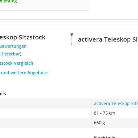
edienung
leskop-Sitzstock
activera Teleskop-S
 Bewertungen
t lieferbar
)
tzstock Vergleich
h und weitere Angebote
ils
activera Teleskop-Sit
81 - 75 cm
660 g
Nachteile