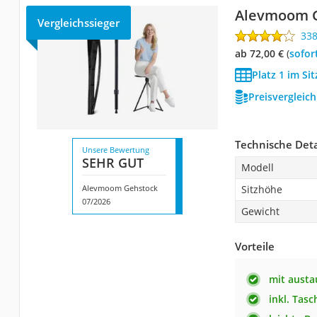
Alevmoom 
Vergleichssieger
33
ab 72,00 €
(
Sofor
Platz 1 im Si
Preisvergleic
Technische Deta
Unsere Bewertung
SEHR GUT
Modell
Alevmoom Gehstock
Sitzhöhe
07/2026
Gewicht
Vorteile
mit austa
inkl. Tasc