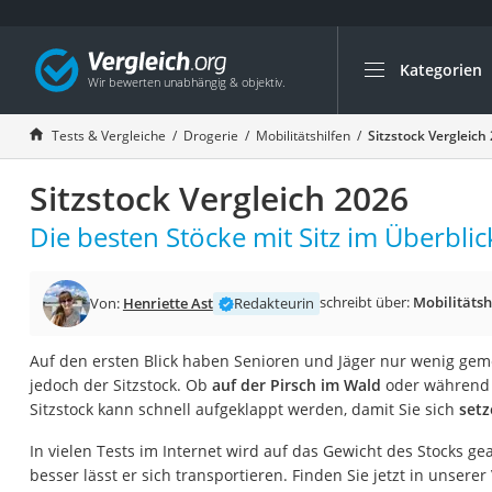
Kategorien
Die beliebtesten V
Drogerie
Tests & Vergleiche
Drogerie
Mobilitätshilfen
Sitzstock Vergleich
Inhalator
Sitzstock Vergleich 2026
Haarschneider
Rollator
Die besten Stöcke mit Sitz im Überblic
Braun Rasierer
Katzenklappe (Chi
schreibt über:
Mobilitätsh
Von:
Henriette Ast
Redakteurin
Rasierer
Auf den ersten Blick haben Senioren und Jäger nur wenig gem
Masturbator
jedoch der Sitzstock. Ob
auf der Pirsch im Wald
oder währen
Massagepistole
Sitzstock kann schnell aufgeklappt werden, damit Sie sich
set
Epilierer
In vielen Tests im Internet wird auf das Gewicht des Stocks geach
Reisehaartrockner
besser lässt er sich transportieren. Finden Sie jetzt in unsere