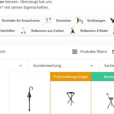
uen
können. Überzeugt hat uns
k
*
mit seinen Eigenschaften.
at
Dreiräder für Erwachsene
Sitzstöcke
Greifzangen
rät
Gehhilfen
Rollatoren aus Carbon
Rollatoren-3-Räder
e
ner
eich
Produkte filtern
Zahnbürste
Kundenwertung
Sorti
d
Preis-Leistungs-Sieger
Bestse