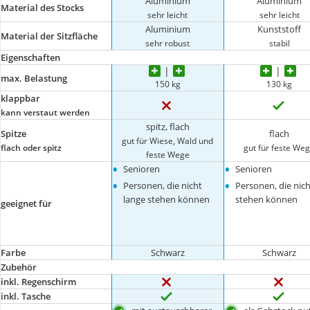
Aluminium
Aluminium
Material des Stocks
sehr leicht
sehr leicht
Aluminium
Kunststoff
Material der Sitzfläche
sehr robust
stabil
Eigenschaften
max. Belastung
150 kg
130 kg
klappbar
kann verstaut werden
spitz, flach
Spitze
flach
gut für Wiese, Wald und
flach oder spitz
gut für feste We
feste Wege
•
•
Senioren
Senioren
•
•
Personen, die nicht
Personen, die nich
lange stehen können
stehen können
geeignet für
Farbe
Schwarz
Schwarz
Zubehör
inkl. Regenschirm
inkl. Tasche