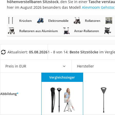
höhenverstellbaren Sitzstock
, den Sie in einer
Tasche versta
Eiweißpulver
hier im August 2026 besonders das Modell
Alevmoom Gehstoc
Magnesiumpräpar
Katzenklappe
Krücken
Elektromobile
Rollatoren
Nackenmassagege
Rollatoren aus Aluminium
Antar-Rollatoren
Zeckenschutz Katz
leichter Haartrock
Aktualisiert:
05.08.2026
1 - 8 von 14:
Beste Sitzstöcke
im Vergl
Philips-Sonicare-
Schildkrötenhaus
Preis in EUR
Hersteller
Mineralfutter Pfer
Massagegerät
Vergleichssieger
Service
Abbildung
*