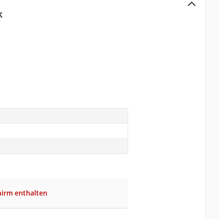
k
hirm enthalten