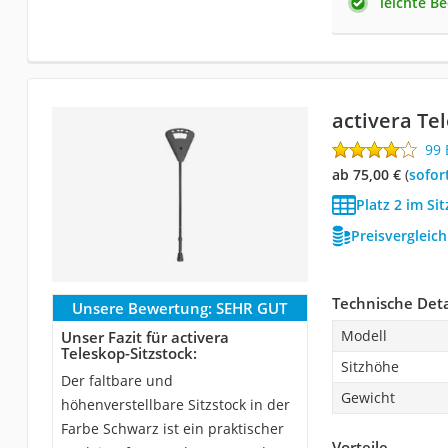
leichte B
activera Te
99
ab 75,00 €
(
Sofor
Platz 2 im Si
Preisvergleic
Technische Deta
Unsere Bewertung:
SEHR GUT
Modell
Unser Fazit für activera
Teleskop-Sitzstock:
Sitzhöhe
Der faltbare und
Gewicht
höhenverstellbare Sitzstock in der
Farbe Schwarz ist ein praktischer
Vorteile