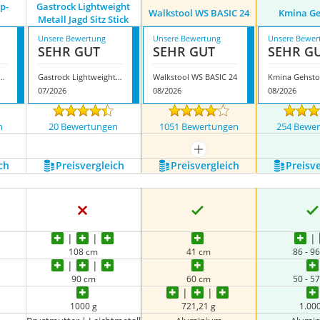
p-
Gastrock Lightweight
Walkstool WS BASIC 24
Kmina Ge
Metall Jagd Sitz Stick
Unsere Bewertung
Unsere Bewertung
Unsere Bewer
SEHR GUT
SEHR GUT
SEHR G
a Teleskop-Sitzstock
Gastrock Lightweight Metall Jagd Sitz Stick
Walkstool WS BASIC 24
Kmina Gehsto
07/2026
08/2026
08/2026
n
20 Bewertungen
1051 Bewertungen
254 Bewe
mehr anzeigen
ch
Preis­vergleich
Preis­vergleich
Preis­v
108 cm
41 cm
86 - 9
90 cm
60 cm
50 - 5
1000 g
721,21 g
1.00