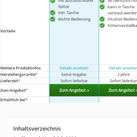
mit austauschbarer
als Gehstock nu
Spitze
kann in Tasche
inkl. Tasche
verstaut werde
leichte Bedienung
intuitive Bedie
höhenverstellba
Vorteile
Weitere Produktinfos
Details ansehen
Details ansehe
Herstellergarantie
*
keine Angabe
2 Jahre
Lieferzeit
*
Sofort lieferbar
Sofort lieferba
Zum Angebot »
Zum Angebot 
Zum Angebot
*
Erhältlich bei
*
Inhaltsverzeichnis