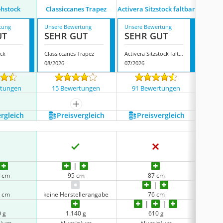
Gast
hstock
Classiccanes Trapez
Activera Sitzstock faltbar
PRAK
tung
Unsere Bewertung
Unsere Bewertung
Unsere
UT
SEHR GUT
SEHR GUT
SEH
ck
Classiccanes Trapez
Activera Sitzstock faltbar
08/2026
07/2026
08/202
rtungen
15 Bewertungen
91 Bewertungen
23 
mehr anzeigen
ergleich
Preis­vergleich
Preis­vergleich
P
6 cm
95 cm
87 cm
7 cm
keine Herstellerangabe
76 cm
0 g
1.140 g
610 g