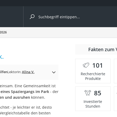
ergleiche nach Kategorie
 2026
Fakten zum 
k.
101
p)
ilfen
Lektorin:
Alina V.
Recherchierte
Produkte
einsam. Eine Gemeinsamkeit ist
85
d
eines Spaziergangs im Park
- der
zen und ausruhen
können.
Investierte
Stunden
tet - je leichter er ist, desto
r Vergleichstabelle den besten