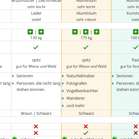
Brustmutter | Leichtmetall
Aluminium
Alumi
sehr leicht
sehr leicht
sehr le
Leder
Aluminium
Kunsts
stabil
sehr robust
stab
130 kg
175 kg
100 
spitz
spitz
fla
ge
gut für Wiese und Wald
gut für Wiese und Wald
gut für fe
•
•
•
Senioren
Naturliebhaber
Senioren
•
•
•
t lang
Personen, die nicht lang
Fotografen
Personen, di
•
stehen können
stehen kön
Vogelbeobachter
•
Wanderer
•
und mehr
Braun | Schwarz
Schwarz
Schw