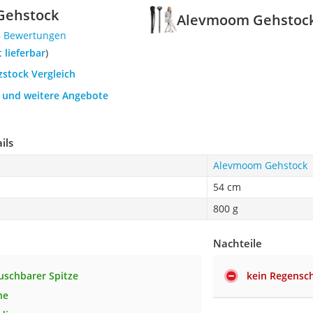
Gehstock
Alevmoom Gehstoc
8 Bewertungen
t lieferbar
)
tzstock Vergleich
h und weitere Angebote
ils
Alevmoom Gehstock
54 cm
800 g
Nachteile
uschbarer Spitze
kein Regensc
he