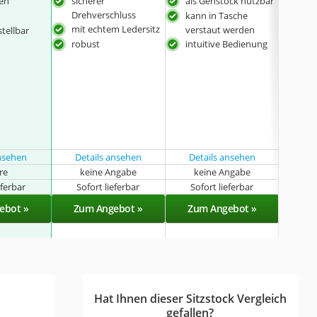
nen
sicherer
als Gehstock nutzbar
Gri
Drehverschluss
Buc
kann in Tasche
mit echtem Ledersitz
Sitz
verstaut werden
tellbar
und
robust
intuitive Bedienung
Rin
mit 
erhä
Unte
Spe
auch
gee
ansehen
Details ansehen
Details ansehen
Det
hre
keine Angabe
keine Angabe
k
eferbar
Sofort lieferbar
Sofort lieferbar
Sof
ebot »
Zum Angebot »
Zum Angebot »
Zu
Hat Ihnen dieser Sitzstock Vergleich
gefallen?