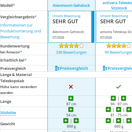
activera Telesko
Modell
*
Alevmoom Gehstock
Sitzstock
Unsere Bewertung
Unsere Bewertung
Vergleichsergebnis
*
SEHR GUT
SEHR GUT
Informationen zur
Produktsortierung und
Alevmoom Gehstock
activer
Bewertung
07/2026
07/2026
Kundenwertung
*
bei Amazon
338 Bewertungen
99 Bewertunge
Erhältlich bei
*
Preis­vergleich
Preis­verglei
Preis­vergleich
Länge & Material
Teleskopstab
Höhe kann verändert
werden
Länge
87 cm
94 - 87 cm
Sitzhöhe
54 cm
81 - 75 cm
Gewicht
800 g
660 g