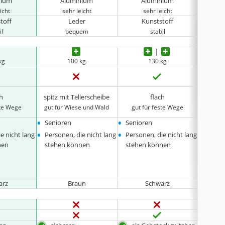
nium
Aluminium
Aluminium
icht
sehr leicht
sehr leicht
toff
Leder
Kunststoff
il
bequem
stabil
kg
100 kg
130 kg
ch
spitz mit Tellerscheibe
flach
ste Wege
gut für Wiese und Wald
gut für feste Wege
gut fü
•
•
•
Senioren
Senioren
Senio
•
•
•
e nicht lang
Personen, die nicht lang
Personen, die nicht lang
Person
nen
stehen können
stehen können
stehe
arz
Braun
Schwarz
Gr