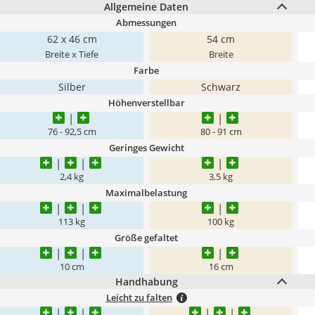
Allgemeine Daten
Abmessungen
62 x 46 cm
54 cm
Breite x Tiefe
Breite
Farbe
Silber
Schwarz
Höhenverstellbar
76 - 92,5 cm
80 - 91 cm
Geringes Gewicht
2,4 kg
3,5 kg
Maximalbelastung
113 kg
100 kg
Größe gefaltet
10 cm
16 cm
Handhabung
Leicht zu falten