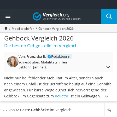
Die beliebtesten Vergleiche nach Kategorie
Vergleich
Drogerie
Inhalator
Mobilitätshilfen
Gehbock Vergleich 2026
Haarschneider
Rollator
Gehbock Vergleich 2026
Braun Rasierer
Die besten Gehgestelle im Vergleich.
Katzenklappe (Chip)
Rasierer
Von:
Franziska B.
Redakteurin
Masturbator
schreibt über:
Mobilitätshilfen
Massagepistole
Lektorin:
Janina S.
Epilierer
Reisehaartrockner
Nicht nur bei fehlender Mobilität im Alter, sondern auch
Eiweißpulver
nach einem Unfall ist der Betroffene häufig auf eine Gehhilfe
Magnesiumpräparat
angewiesen. Für kurze Wege eignet sich hervorragend der
Katzenklappe
Gehbock. Im Gegensatz zum
Rollator
ist ein
Gehwagen
Nackenmassagegerät
meistens ohne Rollen und Sitzfläche ausgestattet.
Laut
Zeckenschutz Katze
gängigen Tests im Internet ist
das Gewicht des Gehbocks
1 - 2 von 6:
Beste Gehböcke
im Vergleich
leichter Haartrockner
entscheidend,
da die Fortbewegung durch das Anheben der