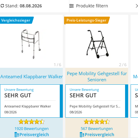
Philips-Sonicare-Zahnbürste
Gehhilfe erfolgt. Wählen Sie jetzt aus unserer
Produkte filtern
Stand:
08.08.2026
Schildkrötenhaus
Vergleichstabelle einen Gehbock, der nicht mehr als 3
Mineralfutter Pferd
Kilogramm wiegt. Überzeugt hat uns hier im August 2026
Vergleichssieger
Preis-Leistungs-Sieger
Massagegerät
besonders das Modell
Anteamed Klappbarer Walker
*
mit
Service
seinen Eigenschaften.
1 / 6
2 / 6
Pepe Mobility Gehgestell für
Anteamed Klappbarer Walker
Mo
Senioren
Unsere Bewertung
Unsere Bewertung
U
SEHR GUT
SEHR GUT
Anteamed Klappbarer Walker
Pepe Mobility Gehgestell für Senioren
M
08/2026
08/2026
0
1920 Bewertungen
567 Bewertungen
Preis­vergleich
Preis­vergleich