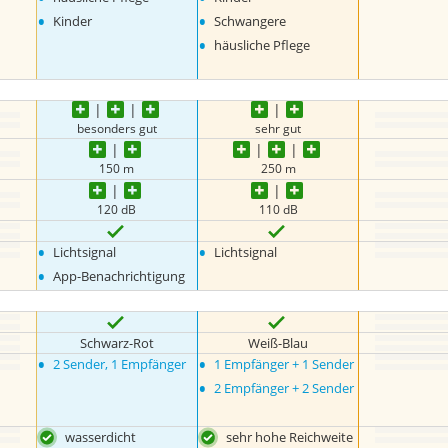
•
•
Kinder
Schwangere
•
häusliche Pflege
besonders gut
sehr gut
150 m
250 m
120 dB
110 dB
•
•
Lichtsignal
Lichtsignal
•
App-Benachrichtigung
Schwarz-Rot
Weiß-Blau
•
•
2 Sender, 1 Empfänger
1 Empfänger + 1 Sender
•
2 Empfänger + 2 Sender
wasserdicht
sehr hohe Reichweite