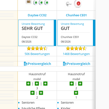
Do
Daytee CC02
Chunhee CE01
H
Unsere Bewertung
Unsere Bewertung
Unsere
SEHR GUT
GUT
GUT
Daytee CC02
Chunhee CE01
08/2026
08/2026
08/202
506 Bewertungen
1468 Bewertungen
174
Preis­vergleich
Preis­vergleich
P
Hausnotruf
Hausnotruf
H
mobil
mobil
3
2
2
1
•
•
•
Senioren
Senioren
Senio
•
•
•
häusliche Pflege
Kinder
häusli