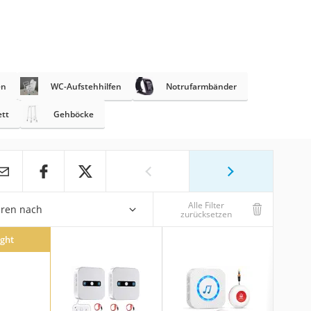
en
WC-Aufstehhilfen
Notrufarmbänder
ett
Gehböcke
Alle Filter
eren nach
zurücksetzen
ight