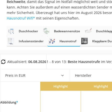
Reichweite
, damit das Signal im Notfall möglichst weit und s
Eiweißpulver
kann. Achten Sie außerdem auf einen wasserdichten Sender mi
Magnesiumpräpar
mehr Sicherheit. Überzeugt hat uns hier im August 2026 bes
Hausnotruf Wifi
*
mit seinen Eigenschaften.
Katzenklappe
Nackenmassagege
Duschhocker
Badewannensitze
Duschklapp
Zeckenschutz Katz
Infusionsständer
Hausnotruf
Klappbare Du
leichter Haartrock
Philips-Sonicare-
Schildkrötenhaus
Aktualisiert:
06.08.2026
1 - 8 von 13:
Beste Hausnotrufe
im Ver
Mineralfutter Pfer
Preis in EUR
Hersteller
Massagegerät
Service
Highlight
Highlight
Abbildung
*