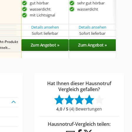
gut hörbar
sehr gut hörbar
24/
wasserdicht
wasserdicht
beso
mit Lichtsignal
Details ansehen
Details ansehen
Det
Sofort lieferbar
Sofort lieferbar
Sof
ght-Produkt
Zum Angebot »
Zum Angebot »
Zu
telt...
Hat Ihnen dieser Hausnotruf
Vergleich gefallen?
4,0 / 5
(4) Bewertungen
Hausnotruf-Vergleich teilen: