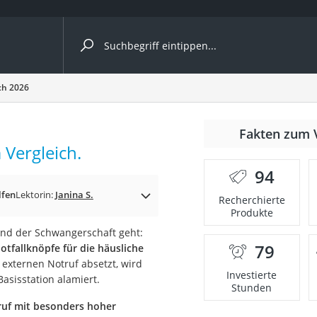
ergleiche nach Kategorie
ch 2026
Fakten zum 
 Vergleich.
94
p)
lfen
Lektorin:
Janina S.
Recherchierte
Produkte
end der Schwangerschaft geht:
79
otfallknöpfe für die häusliche
 externen Notruf absetzt, wird
Investierte
asisstation alamiert.
Stunden
uf mit besonders hoher