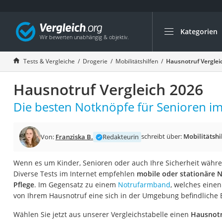
Kategorien
Die beliebtesten V
Drogerie
Tests & Vergleiche
Drogerie
Mobilitätshilfen
Hausnotruf Verglei
Inhalator
Hausnotruf Vergleich 2026
Haarschneider
Rollator
Die besten Notknöpfe für Senioren im
Braun Rasierer
Katzenklappe (Chi
schreibt über:
Mobilitätshi
Von:
Franziska B.
Redakteurin
Rasierer
Wenn es um Kinder, Senioren oder auch Ihre Sicherheit währ
Masturbator
Diverse Tests im Internet empfehlen
mobile oder stationäre N
Massagepistole
Pflege
. Im Gegensatz zu einem
Notrufarmband
, welches einen
von Ihrem Hausnotruf eine sich in der Umgebung befindliche B
Epilierer
Reisehaartrockner
Wählen Sie jetzt aus unserer Vergleichstabelle einen
Hausnotr