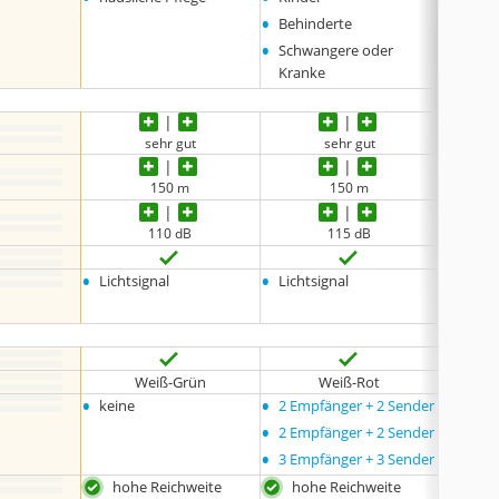
•
Behinderte
•
Schwangere oder
Kranke
sehr gut
sehr gut
150 m
150 m
keine 
110 dB
115 dB
keine 
•
•
•
Lichtsignal
Lichtsignal
keine
Weiß-Grün
Weiß-Rot
•
•
•
keine
2 Empfänger + 2 Sender
keine
•
2 Empfänger + 2 Sender
•
3 Empfänger + 3 Sender
hohe Reichweite
hohe Reichweite
sehr