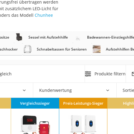
törungsfrei übertragen werden
t zusätzlichem LED-Licht für
at
onders das Modell
Chunhee
rät
sitze
Sessel mit Aufstehhilfe
Badewannen-Einstiegshilf
e
schhocker
Schnabeltassen für Senioren
Aufstehhilfen B
ner
Zahnbürste
gleich
Produkte filtern
d
Kundenwertung
Sorti
Vergleichssieger
Preis-Leistungs-Sieger
Highl