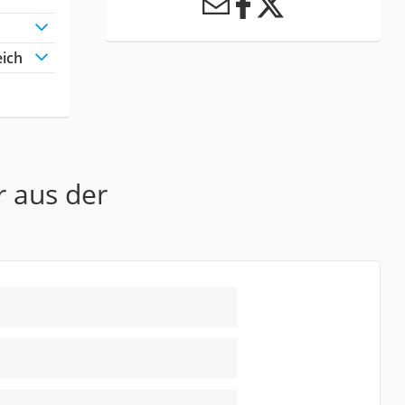
eich
r aus der