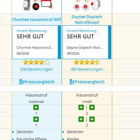
Daytee Daytech
Chunhee Hausnotruf Wifi
Notrufknopf
Unsere Bewertung
Unsere Bewertung
SEHR GUT
SEHR GUT
Chunhee Hausnotruf Wifi
Daytee Daytech Notrufknopf
08/2026
08/2026
636 Bewertungen
485 Bewertungen
Preis­vergleich
Preis­vergleich
Hausnotruf
Hausnotruf
stationär
mobil
1
2
1
2
•
•
Senioren
Senioren
•
•
häusliche Pflege
Kinder