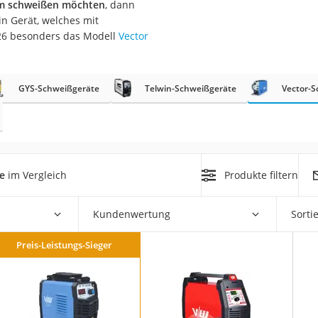
um schweißen möchten
, dann
in Gerät, welches mit
r
26 besonders das Modell
Vector
mera
GYS-Schweißgeräte
Telwin-Schweißgeräte
Vector-
mit Elektrostart
e
im Vergleich
Produkte filtern
en
zer
Kundenwertung
Sorti
Preis-Leistungs-Sieger