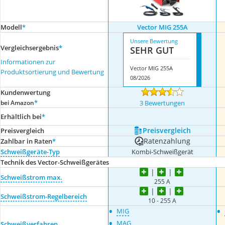
Modell
*
Vector MIG 255A
Unsere Bewertung
Vergleichsergebnis
*
SEHR GUT
Informationen zur
Vector MIG 255A
Produktsortierung und Bewertung
08/2026
Kundenwertung
*
bei Amazon
3 Bewertungen
Erhältlich bei
*
Preis­vergleich
Preis­vergleich
Ratenzahlung
Zahlbar in Raten
*
Schweißgeräte-Typ
Kombi-Schweißgerät
Technik des Vector-Schweißgerätes
Schweißstrom max.
255 A
Schweißstrom-Regelbereich
10 - 255 A
•
•
MIG
•
MAG
Schweißverfahren