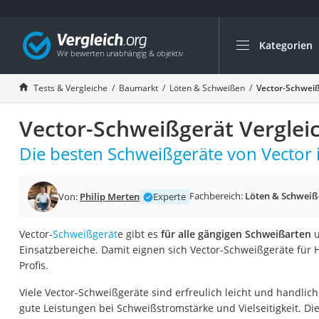
Kategorien
Die beliebtesten V
Baumarkt
Tests & Vergleiche
Baumarkt
Löten & Schweißen
Vector-Schweiß
Tresor feuerfest
Vector-Schweißgerät Verglei
Makita-Akku-Rase
Kappsäge
Die besten Schweißgeräte von Vector 
Smartes Türschlos
Akku-Rasentrimm
Fachbereich:
Löten & Schweiß
Von:
Philip Merten
Experte
Feuchtigkeitsmess
Vector-
Schweißgerät
e gibt es
für alle gängigen Schweißarten
u
Split-Klimaanlage 
Einsatzbereiche. Damit eignen sich Vector-Schweißgeräte für
Pelletofen
Profis.
Bohrmaschine
Viele Vector-Schweißgeräte sind erfreulich leicht und handlich
Tiefbrunnenpump
gute Leistungen bei Schweißstromstärke und Vielseitigkeit. Di