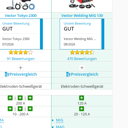
Vector Tokyo 2300
Vector Welding MIG 130
Unsere Bewertung
Unsere Bewertung
GUT
GUT
Vector Tokyo 2300
Vector Welding MIG 130
07/2026
08/2026
91 Bewertungen
470 Bewertungen
mehr anzeigen
mehr anzeigen
Preis­vergleich
Preis­vergleich
Elektroden-Schweißgerät
Elektroden-Schweißgerät
200 A
120 A
10 - 200 A
20 - 120 A
•
MA
MIG
•
G
MAG