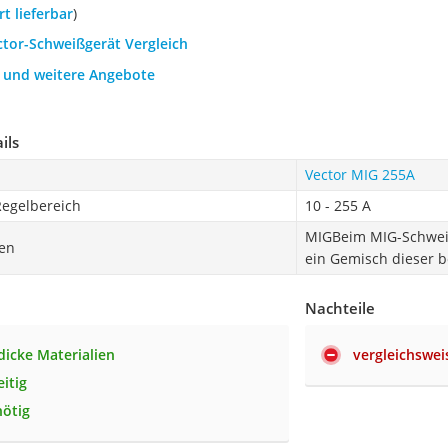
ort lieferbar
)
ctor-Schweißgerät Vergleich
h und weitere Angebote
ils
Vector MIG 255A
egelbereich
10 - 255 A
MIGBeim MIG-Schweiß
en
ein Gemisch dieser b
Nachteile
dicke Materialien
vergleichswei
eitig
nötig