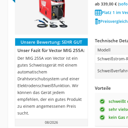
ab 339,00 €
(
Sof
Platz 1 im Ve
Preisvergleic
Technische Deta
Unsere Bewertung:
SEHR GUT
Modell
Unser Fazit für Vector MIG 255A:
Der MIG 255A von Vector ist ein
Schweißstrom-R
gutes Schweissgerät mit einem
Schweißverfahr
automatischem
Drahtvorschubsystem und einer
Elektrodenschweißfunktion. Wir
Vorteile
können das Gerät jedem
empfehlen, der ein gutes Produkt
schweißt 
zu einem angemessenen Preis
sehr viels
sucht.
kein Gas 
08/2026