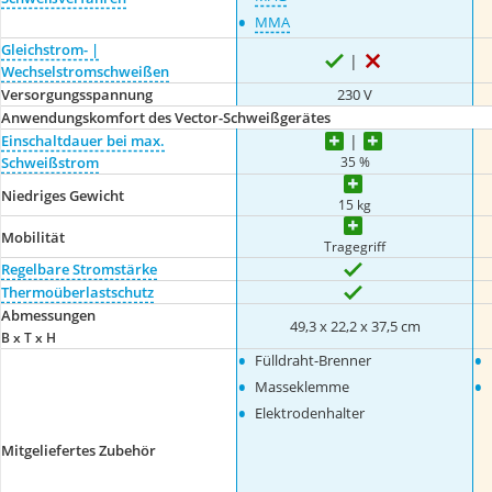
•
MMA
Gleichstrom- |
Wechselstromschweißen
Versorgungsspannung
230 V
Anwendungskomfort des Vector-Schweißgerätes
Einschaltdauer bei max.
35 %
Schweißstrom
Niedriges Gewicht
15 kg
Mobilität
Tragegriff
Regelbare Stromstärke
Thermoüberlastschutz
Abmessungen
49,3 x 22,2 x 37,5 cm
B x T x H
•
•
Fülldraht-Brenner
•
•
Masseklemme
•
Elektrodenhalter
Mitgeliefertes Zubehör