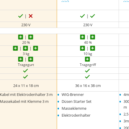
230 V
230 V
20 %
40 %
3 kg
10 kg
Tragegurt
Tragegriff
24 x 11 x 18 cm
36 x 16 x 38 cm
•
•
Kabel mit Elektrodenhalter 3 m
WIG-Brenner
4m
•
•
Massekabel mit Klemme 3 m
Düsen Starter Set
30
•
m
Masseklemme
•
•
2,
Elektrodenhalter
•
3m
•
20