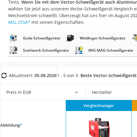
Tests.
Wenn Sie mit dem Vector-Schweißgerät auch Alumini
Fliesenschneider
wählen Sie jetzt aus unserem Vector-Schweißgerät-Vergleich e
Hochdruckreinige
Wechselstrom schweißt. Überzeugt hat uns hier im August 20
MIG 255A
*
mit seinen Eigenschaften.
Doppelschleifer
Überwachungska
Güde-Schweißgeräte
Weldinger-Schweißgeräte
Benzinrasenmäher 
Stahlwerk-Schweißgeräte
MIG-MAG-Schweißgeräte
Akku-Laubsauger
Löschdecke
Multimeter
Aktualisiert:
05.08.2026
1 - 5 von 5:
Beste Vector-Schweißgerät
Winterharte Palm
Preis in EUR
Hersteller
Gasdurchlauferhit
Service
Vergleichssieger
Abbildung
*