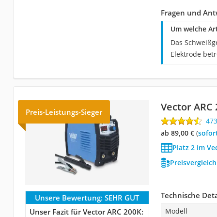
Fragen und Ant
Um welche Ar
Das Schweißge
Elektrode betr
Vector ARC 
Preis-Leistungs-Sieger
47
ab 89,00 €
(
Sofor
Platz 2 im Ve
Preisvergleic
Technische Deta
Unsere Bewertung:
SEHR GUT
Modell
Unser Fazit für Vector ARC 200K: