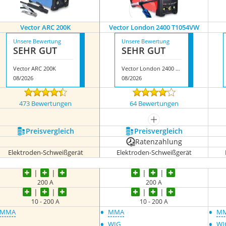
Vector ARC 200K
Vector London 2400 T1054VW
Unsere Bewertung
Unsere Bewertung
SEHR GUT
SEHR GUT
Vector ARC 200K
Vector London 2400 T1054VW
08/2026
08/2026
473 Bewertungen
64 Bewertungen
mehr anzeigen
Preis­vergleich
Preis­vergleich
Ratenzahlung
Elektroden-Schweißgerät
Elektroden-Schweißgerät
200 A
200 A
10 - 200 A
10 - 200 A
•
•
MMA
MMA
M
•
•
WIG
WI