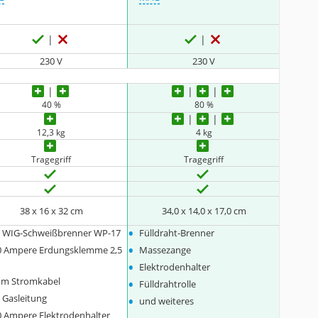
230 V
230 V
40 %
80 %
12,3 kg
4 kg
Tragegriff
Tragegriff
‎38 x 16 x 32 cm
34,0 x 14,0 x 17,0 cm
•
 WIG-Schweißbrenner WP-17
Fülldraht-Brenner
•
0 Ampere Erdungsklemme 2,5
Massezange
•
Elektrodenhalter
•
5 m Stromkabel
Fülldrahtrolle
•
 Gasleitung
und weiteres
0 Ampere Elektrodenhalter