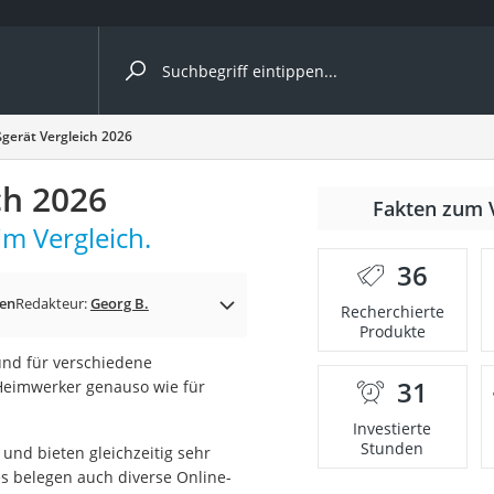
ergleiche nach Kategorie
gerät Vergleich 2026
ch 2026
nmäher
Fakten zum 
im Vergleich.
s
36
er
en
Redakteur:
Georg B.
Recherchierte
Produkte
gerät
nd für verschiedene
2 Innengeräte
31
 Heimwerker genauso wie für
Investierte
Stunden
 und bieten gleichzeitig sehr
e
es belegen auch diverse Online-