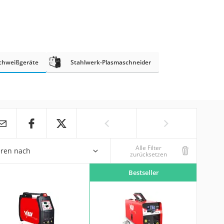
Schweißgeräte
Stahlwerk-Plasmaschneider
Alle Filter
eren nach
zurücksetzen
Bestseller