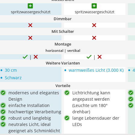
spritzwassergeschützt
spritzwassergeschützt
Dimmbar
Mit Schalter
Montage
horizontal | vertikal
Weitere Varianten
•
•
•
30 cm
warmweißes Licht (3.000 K)
4
•
Schwarz
Vorteile
modernes und elegantes
Lichtrichtung kann
Design
angepasst werden
einfache Installation
(Leuchte um 180°
hochwertige Verarbeitung
drehbar)
robust und langlebig
lange Lebensdauer der
neutrales Licht, ideal
LEDs
geeignet als Schminklicht