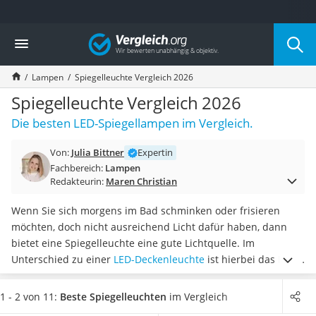
Die beliebtesten Vergleiche nach Kategorie
Vergleich
Wohnen
Matratzen-Topper
Lampen
Spiegelleuchte Vergleich 2026
Matratzen
Konferenzlautsprecher
Spiegelleuchte Vergleich 2026
Tageslichtlampe
Die besten LED-Spiegellampen im Vergleich.
Badlüfter
Ergonomischer Bürostuhl
Von:
Julia Bittner
Expertin
Bürohocker
Fachbereich:
Lampen
Außenleuchte mit Kamera
Redakteurin:
Maren Christian
Ozongeneratoren
Akku-Tischlampe
Wenn Sie sich morgens im Bad schminken oder frisieren
Konferenzmikrofon
möchten, doch nicht ausreichend Licht dafür haben, dann
Klappmatratze
bietet eine Spiegelleuchte eine gute Lichtquelle. Im
Duschkopf mit Kalkfilter
Unterschied zu einer
LED-Deckenleuchte
ist hierbei das Licht
Aktenvernichter Sicherheitsstufe 4
direkt auf den Spiegel gerichtet. Online-Tests empfehlen,
Bettgitter
Spiegelleuchten oberhalb oder seitlich zum Spiegel zu
1 - 2 von 11:
Beste Spiegelleuchten
im Vergleich
Spannbettlaken
montieren, um die
Spiegelfläche optimal auszuleuchten
.