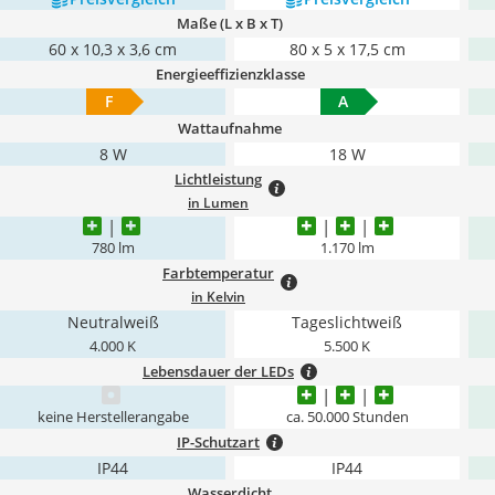
Maße (L x B x T)
60 x 10,3 x 3,6 cm
80 x 5 x 17,5 cm
Energieeffizienzklasse
F
A
Wattaufnahme
8 W
18 W
Lichtleistung
in Lumen
780 lm
1.170 lm
Farbtemperatur
in Kelvin
Neutralweiß
Tageslichtweiß
4.000 K
5.500 K
Lebensdauer der LEDs
keine Herstellerangabe
ca. 50.000 Stunden
IP-Schutzart
IP44
IP44
Wasserdicht