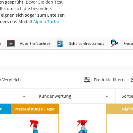
len gesprüht
. Bevor Sie den Test
nmobil
lle, um sich die besonders
er
eignen sich sogar zum Enteisen
nders das Modell
Alpino Turbo
/55 R16
gerät
z
Auto-Entfeuchter
Scheibenfrostschutz
Frost
pressor
 Vergleich
Produkte filtern
Kundenwertung
Sorti
r
Preis-Leistungs-Sieger
Highl