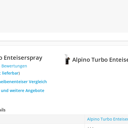
o Enteiserspray
Alpino Turbo Enteis
4 Bewertungen
t lieferbar
)
heibenenteiser Vergleich
h und weitere Angebote
ils
Alpino Turbo Enteise
+++