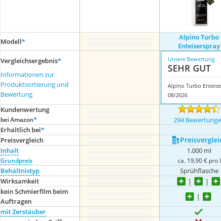
Alpino Turbo
Modell
*
Enteiserspray
Unsere Bewertung
Vergleichsergebnis
*
SEHR GUT
Informationen zur
Produktsortierung und
Bewertung
08/2026
Kundenwertung
*
bei Amazon
294 Bewertung
Erhältlich bei
*
Preis­verglei
Preis­vergleich
Inhalt
1.000 ml
Grundpreis
ca. 19,90 € pro l
Behältnistyp
Sprühflasche
Wirksamkeit
kein Schmierfilm beim
Auftragen
mit Zerstäuber