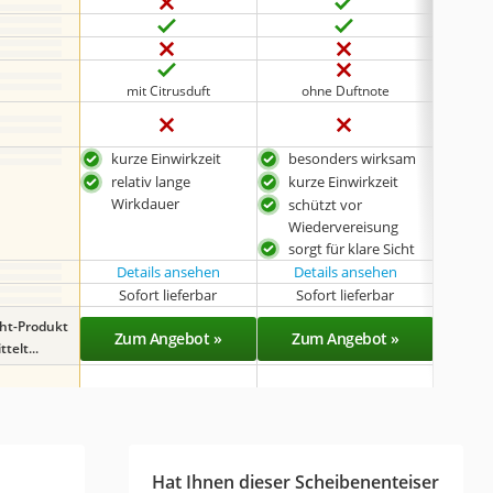
mit Citrusduft
ohne Duftnote
oh
kurze Einwirkzeit
besonders wirksam
bes
relativ lange
kurze Einwirkzeit
kurz
Wirkdauer
schützt vor
sorg
Wiedervereisung
sorgt für klare Sicht
Details ansehen
Details ansehen
Det
Sofort lieferbar
Sofort lieferbar
Sof
ght-Produkt
Zum Angebot »
Zum Angebot »
Zu
telt...
Hat Ihnen dieser Scheibenenteiser