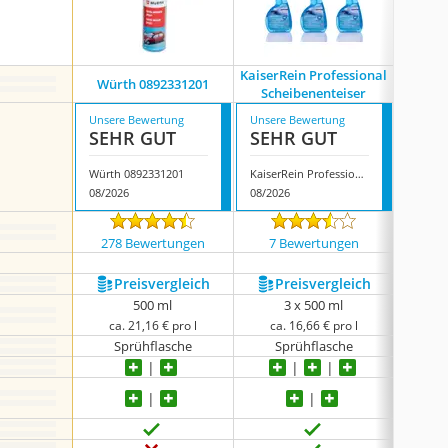
KaiserRein Professional
Würth 0892331201
Scheibenenteiser
Unsere Bewertung
Unsere Bewertung
Unsere
SEHR GUT
SEHR GUT
SEH
Würth 0892331201
KaiserRein Professional Scheibenenteiser
Hg 497
08/2026
08/2026
08/202
278 Bewertungen
7 Bewertungen
176
Preis­vergleich
Preis­vergleich
P
500 ml
3 x 500 ml
ca. 21,16 € pro l
ca. 16,66 € pro l
ca.
Sprühflasche
Sprühflasche
S