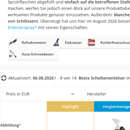
Sprühflaschen abgefüllt und
einfach auf die betroffenen Stel
AGM-Batterie Woh
machen, werfen Sie jedoch einen Blick auf unsere Produkttabe
Thule-Fahrradträg
wirksamen Produkte genauer einzusehen. Außerdem:
Manche 
von Schlössern
. Überzeugt hat uns hier im August 2026 beso
FM-Transmitter
Enteiserspray
*
mit seinen Eigenschaften.
Sommerreifen 205
Autobatterie-Lade
Refraktometer
Eiskratzer
Kühlerfrostschut
Starthilfe mit Kom
Auto-Schneebesen
Alkoholtester
Felgenbaum
Aktualisiert:
06.08.2026
1 - 8 von 14:
Beste Scheibenenteiser
im
Diesel-Additiv
Wagenheber
Preis in EUR
Hersteller
Service
Highlight
Vergleichssiege
Abbildung
*