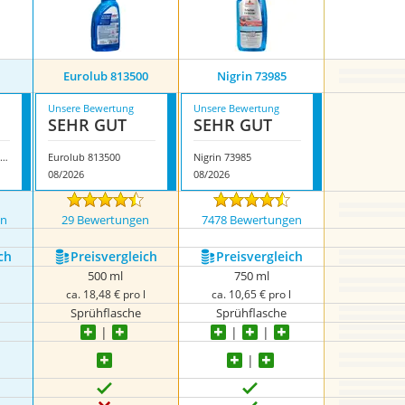
Eurolub 813500
Nigrin 73985
Unsere Bewertung
Unsere Bewertung
SEHR GUT
SEHR GUT
Alpino Turbo Enteiserspray
Eurolub 813500
Nigrin 73985
08/2026
08/2026
en
29 Bewertungen
7478 Bewertungen
ch
Preis­vergleich
Preis­vergleich
500 ml
750 ml
ca. 18,48 € pro l
ca. 10,65 € pro l
Sprühflasche
Sprühflasche