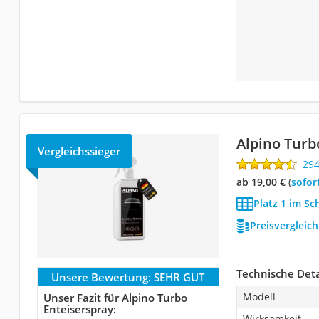
Alpino Turb
Vergleichssieger
29
ab 19,00 €
(
Sofor
Platz 1 im Sc
Preisvergleic
Technische Deta
Unsere Bewertung:
SEHR GUT
Modell
Unser Fazit für Alpino Turbo
Enteiserspray:
Wirksamkeit