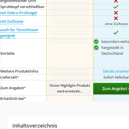
ergonomischer Griff
Sprühkopf verschließbar
mit Dekra-Prüfsiegel
mit Duftnote
ohne Duftnote
auch für Türschlösser
geeignet
besonders wirk
hergestellt in
Deutschland
Vorteile
Weitere Produktinfos
Details ansehe
Lieferzeit
*
Sofort lieferba
Unser Highlight-Produkt
Zum Angebot
*
Zum Angebot 
wird ermittelt...
Erhältlich bei
*
Inhaltsverzeichnis