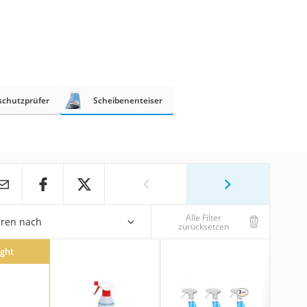
schutzprüfer
Scheibenenteiser
Alle Filter
eren nach
zurücksetzen
ight