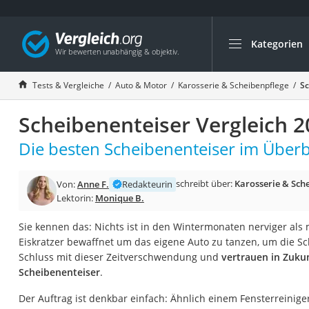
Kategorien
Die beliebtesten V
Auto & Motor
Tests & Vergleiche
Auto & Motor
Karosserie & Scheibenpflege
Sc
Fahrradträger-Anh
Scheibenenteiser Vergleich 2
Fahrradträger
Fahrradträger (A
Die besten Scheibenenteiser im Überbl
Fahrradträger 3 F
schreibt über:
Karosserie & Sch
Von:
Anne F.
Redakteurin
Benzinkanister (20 
Lektorin:
Monique B.
Dashcam
Sie kennen das: Nichts ist in den Wintermonaten nerviger als
Fahrradträger E-Bi
Eiskratzer bewaffnet um das eigene Auto zu tanzen, um die Sc
Benzinkanister
Schluss mit dieser Zeitverschwendung und
vertrauen in Zukun
Scheibenenteiser
.
Marderschreck
Wagenheber 3t
Der Auftrag ist denkbar einfach: Ähnlich einem Fensterreinige