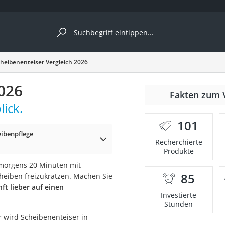
ergleiche nach Kategorie
heibenenteiser Vergleich 2026
ängerkupplung (4 Fahrräder)
026
Fakten zum 
nhängerkupplung)
ick.
ahrräder
101
eibenpflege
l)
Recherchierte
Produkte
 morgens 20 Minuten mit
ke
85
heiben freizukratzen. Machen Sie
ft lieber auf einen
Investierte
Stunden
r wird Scheibenenteiser in