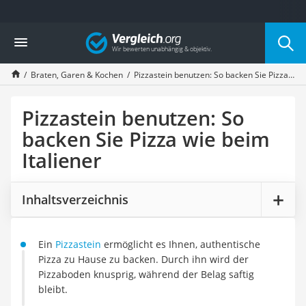
Die beliebtesten Vergleiche nach Kategorie
Vergleich
Haushalt
Wassersprudler
Braten, Garen & Kochen
Pizzastein benutzen: So backen Sie Pizza wie beim Italiener
Zentralstaubsauger
Brotbackautomat
Wischroboter
Pizzastein benutzen: So
Wäschespinne
backen Sie Pizza wie beim
Industriestaubsauger
Italiener
Spülmaschinentabs
Akku-Staubsauger
Eierkocher
Inhaltsverzeichnis
AEG-Waschmaschine
Saug-Wisch-Roboter
Handstaubsauger
Ein
Pizzastein
ermöglicht es Ihnen, authentische
Milchaufschäumer
Pizza zu Hause zu backen. Durch ihn wird der
Kondenstrockner
Pizzaboden knusprig, während der
Belag saftig
Reiskocher
bleibt.
Heißwasserspender