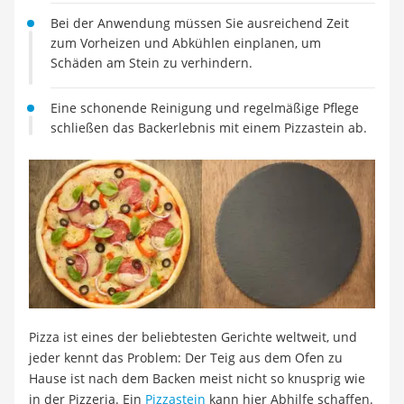
Tierhaarstaubsauger
Bei der Anwendung müssen Sie ausreichend Zeit
Ecovacs-Saugroboter
zum Vorheizen und Abkühlen einplanen, um
Nespresso-Maschine
Schäden am Stein zu verhindern.
Messerschärfer
Service
Eine schonende Reinigung und regelmäßige Pflege
schließen das Backerlebnis mit einem Pizzastein ab.
Pizza ist eines der beliebtesten Gerichte weltweit, und
jeder kennt das Problem: Der Teig aus dem Ofen zu
Hause ist nach dem Backen meist nicht so knusprig wie
in der Pizzeria. Ein
Pizzastein
kann hier Abhilfe schaffen.