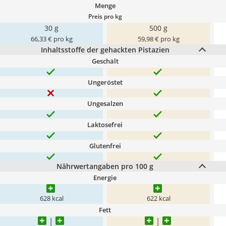
Menge
Preis pro kg
30 g
500 g
66,33 € pro kg
59,98 € pro kg
Inhaltsstoffe der gehackten Pistazien
Geschält
Ungeröstet
Ungesalzen
Laktosefrei
Glutenfrei
Nährwertangaben pro 100 g
Energie
628 kcal
622 kcal
Fett