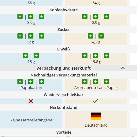
55 g
54 g
Kohlenhydrate
8,9 g
8,9 g
Zucker
2 g
4,2 g
Eiweiß
18 g
19,8 g
Verpackung und Herkunft
Nachhaltiges Verpackungsmaterial
Pappkarton
Aromabeutel aus Papier
Wiederverschließbar
Herkunftsland
keine Herstellerangabe
Deutschland
Vorteile