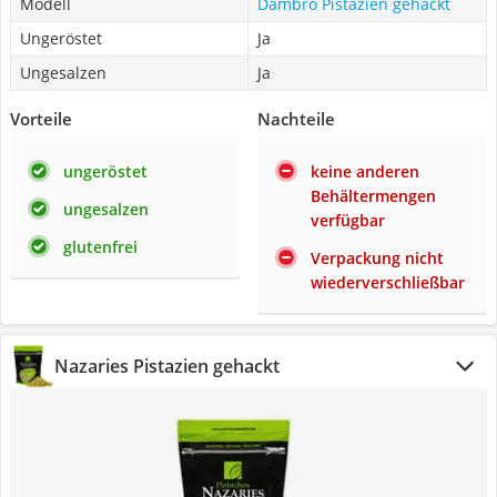
Modell
Dambro Pistazien gehackt
Ungeröstet
Ja
Ungesalzen
Ja
Vorteile
Nachteile
ungeröstet
keine anderen
Behältermengen
ungesalzen
verfügbar
glutenfrei
Verpackung nicht
wiederverschließbar
Nazaries Pistazien gehackt