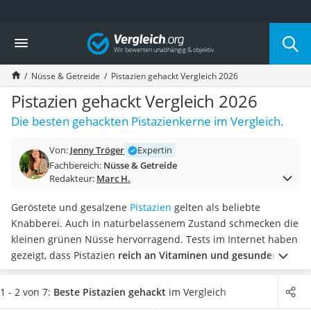
Die beliebtesten Vergleiche nach Kategorie
Vergleich
Lebensmittel
Schwarzkümmelöl
Nüsse & Getreide
Pistazien gehackt Vergleich 2026
Knäckebrot
Schwarzkümmelöl-Kapseln
Pistazien gehackt Vergleich 2026
Manukahonig
Die besten gehackten Pistazienkerne im Vergleich.
Eiklar
Astronautenkost
Von:
Jenny Tröger
Expertin
Balsamico-Essig
Fachbereich:
Nüsse & Getreide
Schwarzkümmelöl bio
Redakteur:
Marc H.
Sardinen
Honig
Geröstete und gesalzene
Pistazien
gelten als beliebte
Gemüsebrühe
Knabberei. Auch in naturbelassenem Zustand schmecken die
Eiskaffee-Pulver
kleinen grünen Nüsse hervorragend. Tests im Internet haben
Irischer Whiskey
gezeigt, dass Pistazien
reich an Vitaminen und gesunden
Grapefruitkernextrakt
Fettsäuren sind.
Möchten Sie mit Pistazien dekorieren,
Matcha-Set
eignen sie sich in gehackter Form besonders gut.
Wählen Sie
1 - 2 von 7:
Beste Pistazien gehackt
im Vergleich
Sojasauce
jetzt gehackte Pistazien aus unserer Vergleichstabelle, welche