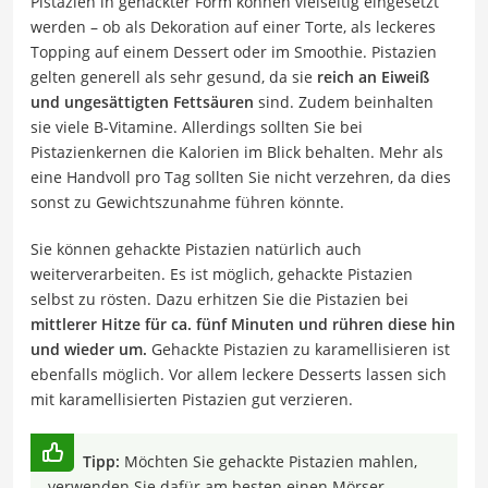
Pistazien in gehackter Form können vielseitig eingesetzt
werden – ob als Dekoration auf einer Torte, als leckeres
Topping auf einem Dessert oder im Smoothie. Pistazien
gelten generell als sehr gesund, da sie
reich an Eiweiß
und ungesättigten Fettsäuren
sind. Zudem beinhalten
sie viele B-Vitamine. Allerdings sollten Sie bei
Pistazienkernen die Kalorien im Blick behalten. Mehr als
eine Handvoll pro Tag sollten Sie nicht verzehren, da dies
sonst zu Gewichtszunahme führen könnte.
Sie können gehackte Pistazien natürlich auch
weiterverarbeiten. Es ist möglich, gehackte Pistazien
selbst zu rösten. Dazu erhitzen Sie die Pistazien bei
mittlerer Hitze für ca. fünf Minuten und rühren diese hin
und wieder um.
Gehackte Pistazien zu karamellisieren ist
ebenfalls möglich. Vor allem leckere Desserts lassen sich
mit karamellisierten Pistazien gut verzieren.
Tipp:
Möchten Sie gehackte Pistazien mahlen,
verwenden Sie dafür am besten einen Mörser.