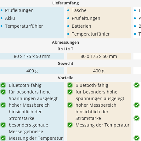
Lieferumfang
•
•
•
Prüfleitungen
Tasche
T
•
•
•
Akku
Prüfleitungen
P
•
•
•
Temperaturfühler
Batterien
B
•
•
Temperaturfühler
T
Abmessungen
B x H x T
80 x 175 x 50 mm
80 x 175 x 50 mm
Gewicht
400 g
400 g
Vorteile
Bluetooth-fähig
Bluetooth-fähig
für besonders hohe
für besonders hohe
Spannungen ausgelegt
Spannungen ausgelegt
hoher Messbereich
hoher Messbereich
hinsichtlich der
hinsichtlich der
Stromstärke
Stromstärke
besonders genaue
Messung der Temperatur
Messergebnisse
Messung der Temperatur