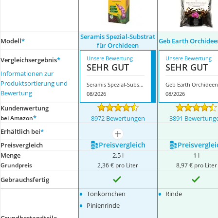
Seramis Spezial-Substrat
Modell
*
Geb Earth Orchidee
für Orchideen
Unsere Bewertung
Unsere Bewertung
Vergleichsergebnis
*
SEHR GUT
SEHR GUT
Informationen zur
Produktsortierung und
Seramis Spezial-Substrat für Orchideen
Bewertung
08/2026
08/2026
Kundenwertung
*
bei Amazon
8972 Bewertungen
3891 Bewertung
Erhältlich bei
*
mehr anzeigen
Preis­vergleich
Preis­verglei
Preis­vergleich
Menge
2,5 l
1 l
Grundpreis
2,36 € pro Liter
8,97 € pro Liter
Gebrauchsfertig
•
•
Tonkörnchen
Rinde
•
Pinienrinde