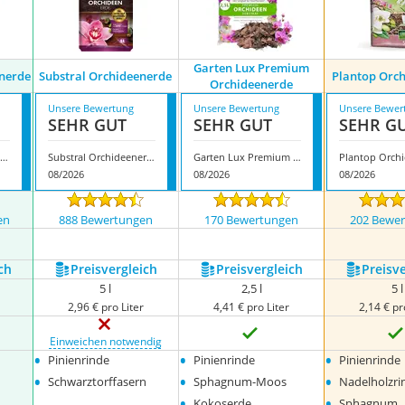
Garten Lux Premium
nerde
Substral Orchideenerde
Plantop Orc
Orchideenerde
Unsere Bewertung
Unsere Bewertung
Unsere Bewer
SEHR GUT
SEHR GUT
SEHR G
Geb Earth Orchideenerde
Substral Orchideenerde
Garten Lux Premium Orchideenerde
08/2026
08/2026
08/2026
en
888 Bewertungen
170 Bewertungen
202 Bewe
ch
Preis­vergleich
Preis­vergleich
Preis­v
5 l
2,5 l
5 l
2,96 € pro Liter
4,41 € pro Liter
2,14 € pr
Einweichen notwendig
•
•
•
Pinienrinde
Pinienrinde
Pinienrinde
•
•
•
Schwarztorffasern
Sphagnum-Moos
Nadelholzri
•
•
Kokoserde
Sphagnum