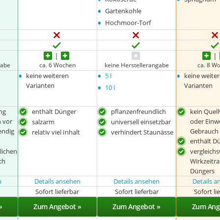
•
Gartenkohle
•
Hochmoor-Torf
gabe
ca. 6 Wochen
keine Herstellerangabe
ca. 8 W
•
•
•
keine weiteren
5 l
keine weite
•
Varianten
Varianten
10 l
ng
enthält Dünger
pflanzenfreundlich
kein Quel
 vor
oder Einw
salzarm
universell einsetzbar
endig
Gebrauch
relativ viel Inhalt
verhindert Staunässe
enthält D
lichen
vergleichs
ch
Wirkzeitr
Düngers
n
Details ansehen
Details ansehen
Details 
r
Sofort lieferbar
Sofort lieferbar
Sofort li
»
Zum Angebot »
Zum Angebot »
Zum Ang