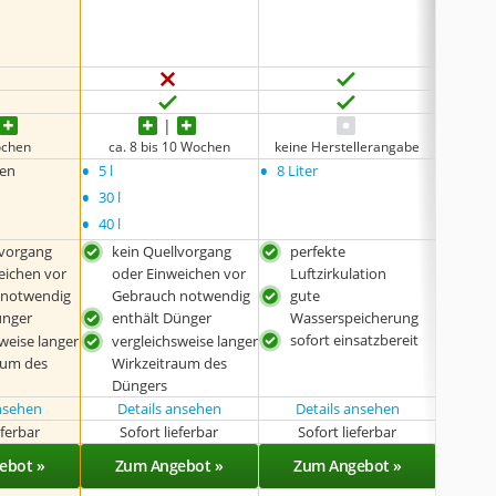
ochen
ca. 8 bis 10 Wochen
keine Herstellerangabe
c
•
•
•
ren
5 l
8 Liter
1 x 5 l
•
•
30 l
2 x 5 l
•
40 l
lvorgang
kein Quellvorgang
perfekte
kei
eichen vor
oder Einweichen vor
Luftzirkulation
ode
 notwendig
Gebrauch notwendig
gute
Geb
ünger
enthält Dünger
Wasserspeicherung
ent
sofort einsatzbereit
weise langer
vergleichsweise langer
mit
aum des
Wirkzeitraum des
Nat
Düngers
ansehen
Details ansehen
Details ansehen
Det
eferbar
Sofort lieferbar
Sofort lieferbar
Sof
ebot »
Zum Angebot »
Zum Angebot »
Zu