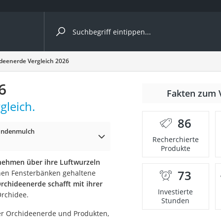
ergleiche nach Kategorie
deenerde Vergleich 2026
6
nmäher
Fakten zum 
gleich.
s
86
Rindenmulch
er
Recherchierte
Produkte
gerät
ehmen über ihre Luftwurzeln
2 Innengeräte
73
chen Fensterbänken gehaltene
Orchideenerde schafft mit ihrer
Investierte
Orchidee.
Stunden
e
er Orchideenerde und Produkten,