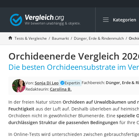
Kategorien
Die beliebtesten V
Baumarkt
Tests & Vergleiche
Baumarkt
Dünger, Erde & Rindenmulch
Orchi
Tresor feuerfest
Orchideenerde Vergleich 202
Makita-Akku-Rase
Kappsäge
Die besten Orchideensubstrate im Ver
Smartes Türschlos
Fachbereich:
Dünger, Erde & 
Von:
Sonja Di Leo
Expertin
Akku-Rasentrimm
Redakteurin:
Carolina B.
Feuchtigkeitsmess
In der freien Natur sitzen
Orchideen auf Urwaldbäumen und n
Split-Klimaanlage 
Feuchtigkeit
aus der Luft auf. Deshalb überleben auf heimis
Pelletofen
Orchideen nicht in gewöhnlicher Blumenerde. Eine
spezielle 
durchlässigen Struktur die passenden Bedingungen
für Ihre 
Bohrmaschine
Tiefbrunnenpump
In Online-Tests wird unterschieden zwischen gebrauchsfertig