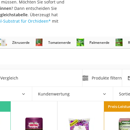
n müssen. Möchten Sie sofort und
ginnen
? Dann entscheiden Sie
r
gleichstabelle
. Überzeugt hat
l-Substrat für Orchideen
*
mit
mera
mit Elektrostart
Zitruserde
Tomatenerde
Palmenerde
R
Vergleich
Produkte filtern
en
zer
Kundenwertung
Sorti
Preis-Leistu