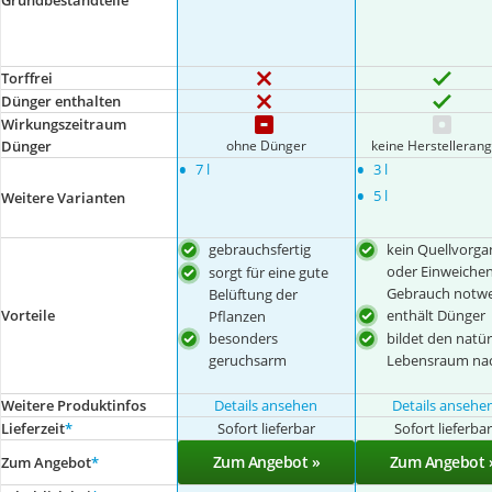
Grundbestandteile
Torffrei
Dünger enthalten
Wirkungszeitraum
ohne Dünger
keine Herstelleran
Dünger
•
•
7 l
3 l
•
5 l
Weitere Varianten
gebrauchsfertig
kein Quellvorga
oder Einweichen
sorgt für eine gute
Gebrauch notw
Belüftung der
enthält Dünger
Vorteile
Pflanzen
besonders
bildet den natür
geruchsarm
Lebensraum na
Weitere Produktinfos
Details ansehen
Details ansehe
Lieferzeit
*
Sofort lieferbar
Sofort lieferba
Zum Angebot »
Zum Angebot 
Zum Angebot
*