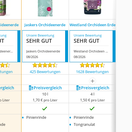
hideenerde
Jaskers Orchideenerde
Westland Orchideen Erde
Floraga
tung
Unsere Bewertung
Unsere Bewertung
Unsere
UT
SEHR GUT
SEHR GUT
GUT
Plantop Orchideenerde
Jaskers Orchideenerde
Westland Orchideen Erde
08/2026
08/2026
08/202
rtungen
425 Bewertungen
1628 Bewertungen
276
mehr anzeigen
ergleich
Preis­vergleich
Preis­vergleich
P
10 l
4 l
o Liter
1,70 € pro Liter
1,50 € pro Liter
1,
•
•
•
Pinienrinde
Pinienrinde
Pinie
•
•
nde
Tongranulat
Kokos