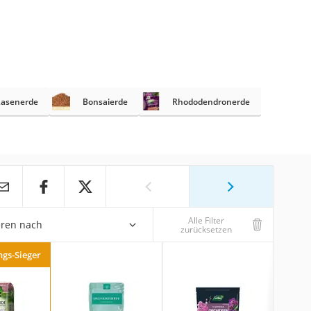
asenerde
Bonsaierde
Rhododendronerde
Alle Filter
eren nach
zurücksetzen
ngs-Sieger