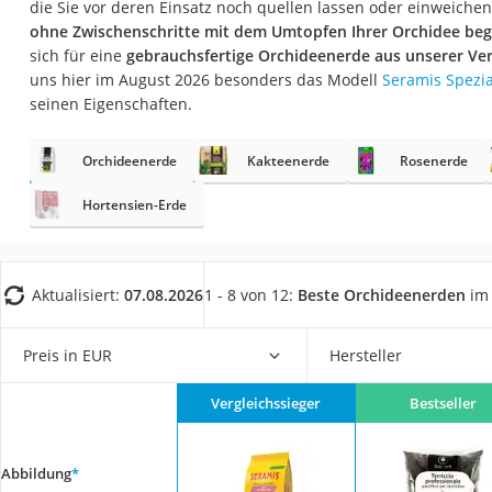
die Sie vor deren Einsatz noch quellen lassen oder einweiche
Fliesenschneider
ohne Zwischenschritte mit dem Umtopfen Ihrer Orchidee be
Hochdruckreinige
sich für eine
gebrauchsfertige Orchideenerde aus unserer Ver
uns hier im August 2026 besonders das Modell
Seramis Spezia
Doppelschleifer
seinen Eigenschaften.
Überwachungska
Benzinrasenmäher 
Orchideenerde
Kakteenerde
Rosenerde
Akku-Laubsauger
Hortensien-Erde
Löschdecke
Multimeter
Aktualisiert:
07.08.2026
1 - 8 von 12:
Beste Orchideenerden
im 
Winterharte Palm
Gasdurchlauferhit
Preis in EUR
Hersteller
Service
Vergleichssieger
Bestseller
Abbildung
*