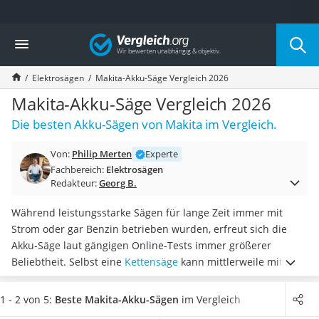
Die beliebtesten Vergleiche nach Kategorie
Vergleich
Baumarkt
Tresor feuerfest
Elektrosägen
Makita-Akku-Säge Vergleich 2026
Makita-Akku-Rasenmäher
Kappsäge
Makita-Akku-Säge Vergleich 2026
Smartes Türschloss
Die besten Akku-Sägen von Makita im Vergleich.
Akku-Rasentrimmer
Feuchtigkeitsmessgerät
Von:
Philip Merten
Experte
Split-Klimaanlage 2 Innengeräte
Fachbereich:
Elektrosägen
Pelletofen
Redakteur:
Georg B.
Bohrmaschine
Tiefbrunnenpumpe
Während leistungsstarke Sägen für lange Zeit immer mit
Fliesenschneider
Strom oder gar Benzin betrieben wurden, erfreut sich die
Hochdruckreiniger
Akku-Säge laut gängigen Online-Tests immer größerer
Doppelschleifer
Beliebtheit. Selbst eine
Kettensäge
kann mittlerweile mit
Überwachungskamera
einem Akku betrieben werden. Der Hersteller Makita zählt
Benzinrasenmäher mit Elektrostart
schon seit vielen Jahren zu den größten Anbietern für
1 - 2 von 5:
Beste Makita-Akku-Sägen
im Vergleich
Akku-Laubsauger
Elektrowerkzeuge für den
Heim- und professionellen