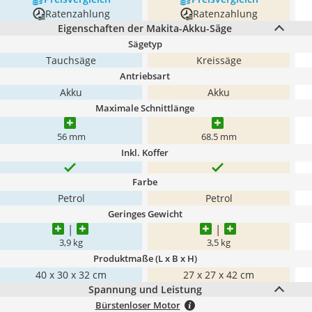
Ratenzahlung
Ratenzahlung
Eigenschaften der Makita-Akku-Säge
Sägetyp
Tauchsäge
Kreissäge
Antriebsart
Akku
Akku
Maximale Schnittlänge
56 mm
68.5 mm
Inkl. Koffer
Farbe
Petrol
Petrol
Geringes Gewicht
3,9 kg
3,5 kg
Produktmaße (L x B x H)
40 x 30 x 32 cm
‎27 x 27 x 42 cm
Spannung und Leistung
Bürstenloser Motor