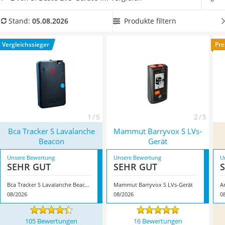
Handgepäck-Koffer
weiteren Verschütteten suchen
. Schauen Sie jetzt in unsere
Vibrationsplatte
Test- bzw. Vergleichstabelle und finden Sie das passende
Produkte filtern
Stand:
05.08.2026
Wanderschuhe Herren
Modell für den nächsten Skiurlaub. Überzeugt hat uns hier
Sicherheitsweste Reiten
im August 2026 besonders das Modell
Bca Tracker S
Vergleichssieger
Pre
Service
Lavalanche Beacon
*
mit seinen Eigenschaften.
1 / 5
2 / 5
Bca Tracker S Lavalanche
Mammut Barryvox S LVs-
Beacon
Gerät
Unsere Bewertung
Unsere Bewertung
U
SEHR GUT
SEHR GUT
Bca Tracker S Lavalanche Beacon
Mammut Barryvox S LVs-Gerät
A
08/2026
08/2026
0
105 Bewertungen
16 Bewertungen