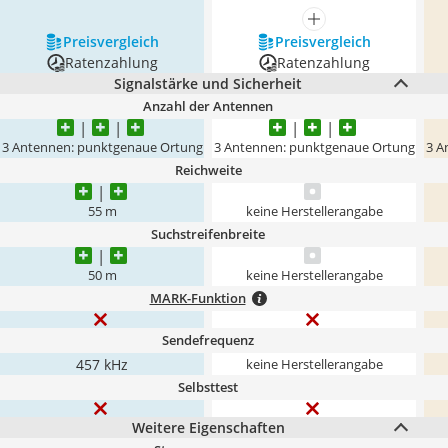
mehr anzeigen
Preis­vergleich
Preis­vergleich
Ratenzahlung
Ratenzahlung
Signalstärke und Sicherheit
Anzahl der Antennen
3 Antennen: punktgenaue Ortung
3 Antennen: punktgenaue Ortung
3 A
Reichweite
55 m
keine Herstellerangabe
Suchstreifenbreite
50 m
keine Herstellerangabe
MARK-Funktion
Sendefrequenz
457 kHz
keine Herstellerangabe
Selbsttest
Weitere Eigenschaften