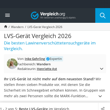
Die beliebtesten Vergleiche nach Kategorie
Vergleich
Freizeit & Sport
Gartentrampolin
Wandern
LVS-Gerät Vergleich 2026
Trampolin
Metalldetektor
LVS-Gerät Vergleich 2026
Eufab-Fahrradträger
Die besten Lawinenverschüttetensuchgeräte im
Trampolin 366 cm
Vergleich.
Fahrradschloss
Aluminium-Koffer
Von:
Inke Gehrling
Expertin
Futterboot
Fachbereich:
Wandern
Air Bike
Redakteurin:
Henriette Ast
E-Bike-Dreirad
Trekkingschuhe Herren
Ihr LVS-Gerät ist nicht mehr auf dem neuesten Stand?
Wir
Reisetasche mit Rollen
stellen Ihnen sieben Produkte vor, mit denen Sie die
Klimmzugstation
Sicherheit im Schneegebiet erhöhen können.
In Gruppen von
Koffer
mehr als zwei Personen sollte die MARK-Funktion
Nachtsichtgerät
beispielsweise nicht fehlen: Mit ihr können Sie
bereits
Faltschloss
geortete Personen markieren und so zielgerichteter nach
1 - 2 von 5:
Beste LVS-Geräte
im Vergleich