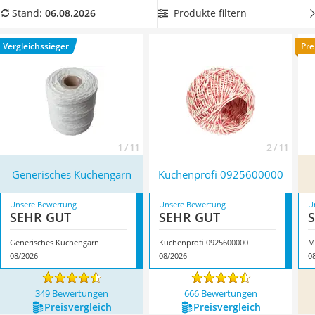
Tierhaarstaubsauger
welche praktisch sind, da sie lästige Knoten im Material
Produkte filtern
Stand:
06.08.2026
Ecovacs-Saugroboter
bestmöglich verhindern. Überzeugt hat uns hier im August
Nespresso-Maschine
2026 besonders das Modell
Generisches Küchengarn
*
mit
Vergleichssieger
Pre
Messerschärfer
seinen Eigenschaften.
Service
1 / 11
2 / 11
Generisches Küchengarn
Küchenprofi 0925600000
Unsere Bewertung
Unsere Bewertung
U
SEHR GUT
SEHR GUT
Generisches Küchengarn
Küchenprofi 0925600000
08/2026
08/2026
0
349 Bewertungen
666 Bewertungen
Preis­vergleich
Preis­vergleich