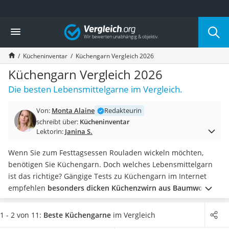
Die beliebtesten Vergleiche nach Kategorie
Vergleich
Haushalt
Wassersprudler
Kücheninventar
Küchengarn Vergleich 2026
Zentralstaubsauger
Brotbackautomat
Küchengarn Vergleich 2026
Wischroboter
Die besten Lebensmittelgarne im Vergleich.
Wäschespinne
Industriestaubsauger
Von:
Monta Alaine
Redakteurin
Spülmaschinentabs
schreibt über:
Kücheninventar
Akku-Staubsauger
Lektorin:
Janina S.
Eierkocher
AEG-Waschmaschine
Wenn Sie zum Festtagsessen Rouladen wickeln möchten,
Saug-Wisch-Roboter
benötigen Sie Küchengarn. Doch welches Lebensmittelgarn
Handstaubsauger
ist das richtige? Gängige Tests zu Küchengarn im Internet
Milchaufschäumer
empfehlen
besonders dicken Küchenzwirn aus Baumwolle
,
Kondenstrockner
damit Ihre Rouladen auch bei hoher Hitze ohne
Reiskocher
Rouladenklammern
in Form bleiben.
In unserer
1 - 2 von 11:
Beste Küchengarne
im Vergleich
Heißwasserspender
Produkttabelle finden Sie
Küchengarn in Spenderboxen
,