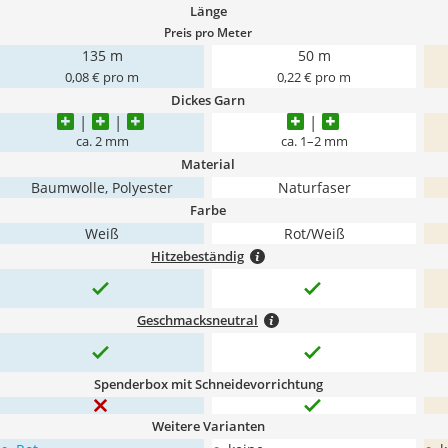
Länge
Preis pro Meter
135 m
50 m
0,08 € pro m
0,22 € pro m
Dickes Garn
ca. 2 mm
ca. 1–2 mm
Material
Baumwolle, Polyester
Naturfaser
Farbe
Weiß
Rot/Weiß
Hitzebeständig
Geschmacksneutral
Spenderbox mit Schneidevorrichtung
Weitere Varianten