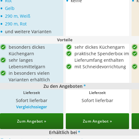
•
•
•
Rot
keine
k
•
Gelb
•
290 m, Weiß
•
290 m, Rot
•
und weitere Varianten
Vorteile
besonders dickes
sehr dickes Küchengarn
Küchengarn
praktische Spenderbox im
sehr langes
Lieferumfang enthalten
Lebensmittelgarn
mit Schneidevorrichtung
in besonders vielen
Varianten erhältlich
Zu den Angeboten
*
Lieferzeit
Lieferzeit
Sofort lieferbar
Sofort lieferbar
Vergleichssieger
Zum Angebot »
Zum Angebot »
Erhältlich bei
*