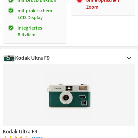
mit Druckfunktion
ohne optischen
Zoom
mit praktischem
LCD-Display
integriertes
Blitzlicht
Kodak Ultra F9
Kodak Ultra F9