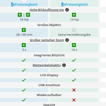
mehr anzeigen
Preis­vergleich
Preis­vergleich
Hohe Bildauflösung mp
16 mp
13 mp
Großes Objektiv
28–140 mm
keine Herstellerangabe
Großer optischer Zoom
5 x
10 x
Integriertes Blitzlicht
Weitwinkelobjektiv
LCD-Display
USB-Anschluss
Wiederaufladbar
Gewicht