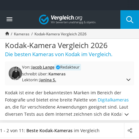
Die beliebtesten Vergleiche nach Kategorie
Vergleich
Elektronik
Powerstation
Kameras
Kodak-Kamera Vergleich 2026
Monitor 32 Zoll 4K
Fernseher
Kodak-Kamera Vergleich 2026
Drucker
Die besten Kameras von Kodak im Vergleich.
Desktop-PC
Monitor
Von:
Jacob Lange
Redakteur
Diascanner
schreibt über:
Kameras
Laser-Multifunktionsdrucker
Lektorin:
Janina S.
Powerline-Adapter
Powerstation mit Solarpanel
Kodak ist eine der bekanntesten Marken im Bereich der
Gaming-PC
Fotografie und bietet eine breite Palette von
Digitalkameras
Soundbar
an, die für verschiedene Anwendungen geeignet sind. Laut
17-Zoll-Laptop
diversen Tests aus dem Internet zeichnen sich die Kodak-
Satellitenschüssel
Kameras durch ihre
einfache Bedienung, ihre gute
Gaming-Headset
Bildqualität und ihre Vielseitigkeit
aus. Sie sind in der Regel
1 - 2 von 11:
Beste Kodak-Kameras
im Vergleich
Schnurloses Telefon
mit fest eingebauten Objektiven ausgestattet, die