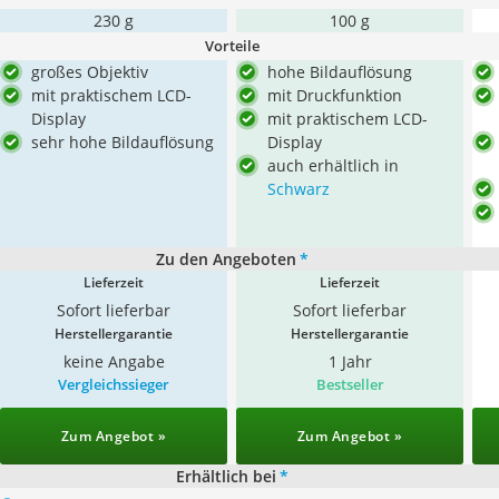
230 g
100 g
Vorteile
großes Objektiv
hohe Bildauflösung
mit praktischem LCD-
mit Druckfunktion
Display
mit praktischem LCD-
sehr hohe Bildauflösung
Display
auch erhältlich in
Schwarz
Zu den Angeboten
*
Lieferzeit
Lieferzeit
Sofort lieferbar
Sofort lieferbar
Herstellergarantie
Herstellergarantie
keine Angabe
1 Jahr
Vergleichssieger
Bestseller
Zum Angebot »
Zum Angebot »
Erhältlich bei
*