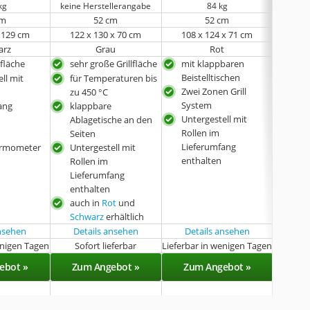
kg
keine Herstellerangabe
84 kg
cm
52 cm
52 cm
x 129 cm
122 x 130 x 70 cm
108 x 124 x 71 cm
38
arz
Grau
Rot
lfläche
sehr große Grillfläche
mit klappbaren
gle
Beistelltischen
Hitz
ll mit
für Temperaturen bis
Zwei Zonen Grill
sta
zu 450 °C
System
ang
klappbare
tra
Untergestell mit
Ablagetische an den
Rollen im
Seiten
Lieferumfang
ermometer
Untergestell mit
enthalten
Rollen im
Lieferumfang
enthalten
auch in
Rot
und
Schwarz
erhältlich
ansehen
Details ansehen
Details ansehen
Det
enigen Tagen
Sofort lieferbar
Lieferbar in wenigen Tagen
Lieferba
ebot »
Zum Angebot »
Zum Angebot »
Zu