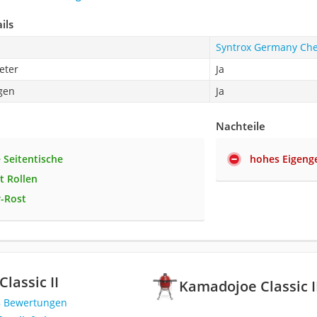
ils
Syntrox Germany ‎Che
eter
Ja
agen
Ja
Nachteile
 Seitentische
hohes Eigeng
t Rollen
-Rost
lassic II
Kamadojoe Classic I
8 Bewertungen