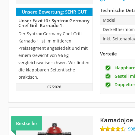
Technische Deta
Unsere Bewertung:
SEHR GUT
Modell
Unser Fazit für Syntrox Germany
‎Chef Grill Karnado 1:
Deckelthermom
Der Syntrox Germany ‎Chef Grill
Inkl. Seitenabl
Karnado 1 ist im mittleren
Preissegment angesiedelt und mit
Vorteile
einem Gewicht von 96 kg
vergleichsweise schwer. Wir finden
klappbare
die klappbaren Seitentische
Gestell mi
praktisch.
Doppelter
07/2026
Kamadojoe C
Bestseller
90