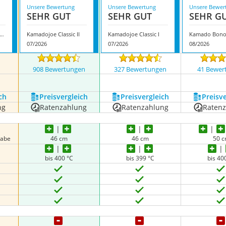
Unsere Bewertung
Unsere Bewertung
Unsere Bewer
SEHR GUT
SEHR GUT
SEHR G
ox Germany ‎Chef Grill Karnado 1
Kamadojoe Classic II
Kamadojoe Classic I
Kamado Bono
07/2026
07/2026
08/2026
n
908 Bewertungen
327 Bewertungen
41 Bewer
ch
Preis­vergleich
Preis­vergleich
Preis­v
ng
Ratenzahlung
Ratenzahlung
Raten
gabe
46 cm
46 cm
50 
bis 400 °C
bis 399 °C
bis 40