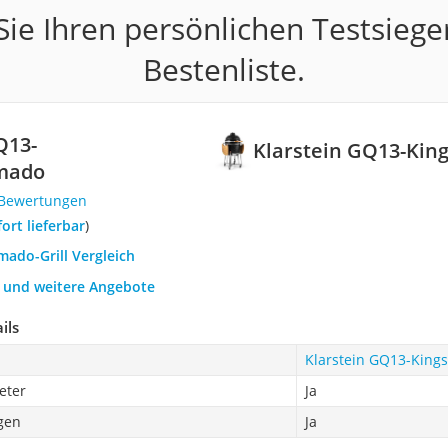
ie Ihren persönlichen Testsiege
Bestenliste.
Q13-
Klarstein ‎GQ13-Ki
mado
 Bewertungen
fort lieferbar
)
mado-Grill Vergleich
h und weitere Angebote
ils
Klarstein ‎GQ13-Kin
eter
Ja
agen
Ja