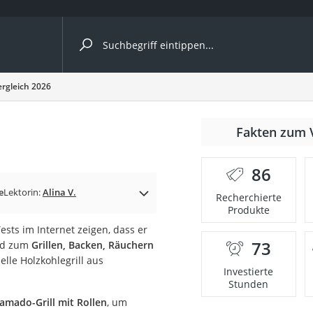
ergleiche nach Kategorie
ergleich 2026
nmäher
Fakten zum 
s
86
er
e
Lektorin:
Alina V.
Recherchierte
Produkte
gerät
ests im Internet zeigen, dass er
2 Innengeräte
73
nd zum
Grillen, Backen, Räuchern
lle Holzkohlegrill aus
Investierte
Stunden
e
amado-Grill mit Rollen
, um