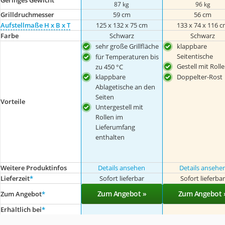
87 kg
96 kg
Grilldruchmesser
59 cm
56 cm
Aufstellmaße H x B x T
125 x 132 x 75 cm
133 x 74 x 116 
Farbe
Schwarz
Schwarz
sehr große Grillfläche
klappbare
Seitentische
für Temperaturen bis
Gestell mit Roll
zu 450 °C
klappbare
Doppelter-Rost
Ablagetische an den
Seiten
Vorteile
Untergestell mit
Rollen im
Lieferumfang
enthalten
Weitere Produktinfos
Details ansehen
Details ansehe
Lieferzeit
*
Sofort lieferbar
Sofort lieferba
Zum Angebot »
Zum Angebot 
Zum Angebot
*
Erhältlich bei
*