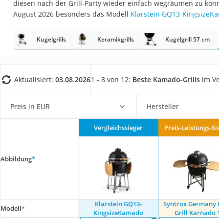
diesen nach der Grill-Party wieder einfach wegräumen zu kön
Fliesenschneider
August 2026 besonders das Modell
Klarstein ‎GQ13-KingsizeK
Hochdruckreinige
Doppelschleifer
Kugelgrills
Keramikgrills
Kugelgrill 57 cm
Überwachungska
Benzinrasenmäher 
Aktualisiert:
03.08.2026
1 - 8 von 12:
Beste Kamado-Grills
im Ve
Akku-Laubsauger
Löschdecke
Preis in EUR
Hersteller
Multimeter
Vergleichssieger
Preis-Leistungs-Si
Winterharte Palm
Gasdurchlauferhit
Abbildung
*
Service
Klarstein ‎GQ13-
Syntrox Germany ‎
Modell
*
KingsizeKamado
Grill Karnado 