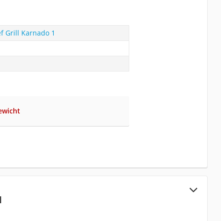
f Grill Karnado 1
ewicht
I