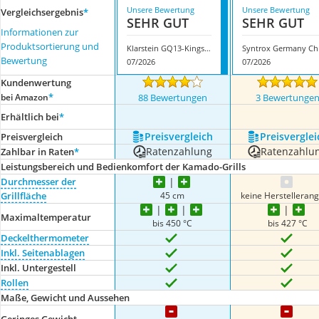
Unsere Bewertung
Unsere Bewertung
Vergleichsergebnis
*
SEHR GUT
SEHR GUT
Informationen zur
Produktsortierung und
Klarstein ‎GQ13-KingsizeKamado
Syntr
Bewertung
07/2026
07/2026
Kundenwertung
*
bei Amazon
88 Bewertungen
3 Bewertunge
Erhältlich bei
*
Preis­vergleich
Preis­verglei
Preis­vergleich
Ratenzahlung
Ratenzahlu
Zahlbar in Raten
*
Leistungsbereich und Bedienkomfort der Kamado-Grills
Durchmesser der
45 cm
keine Herstelleran
Grillfläche
Maximaltemperatur
bis 450 °C
bis 427 °C
Deckelthermometer
Inkl. Seitenablagen
Inkl. Untergestell
Rollen
Maße, Gewicht und Aussehen
Geringes Gewicht