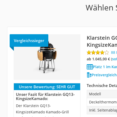
Wählen S
Klarstein ‎G
Vergleichssieger
KingsizeKa
88
ab 1.045,00 €
(
So
Platz 1 im Ka
Preisvergleic
Technische Deta
Unsere Bewertung:
SEHR GUT
Modell
Unser Fazit für Klarstein ‎GQ13-
KingsizeKamado:
Deckelthermom
Der Klarstein ‎GQ13-
Inkl. Seitenabl
KingsizeKamado Kamado-Grill