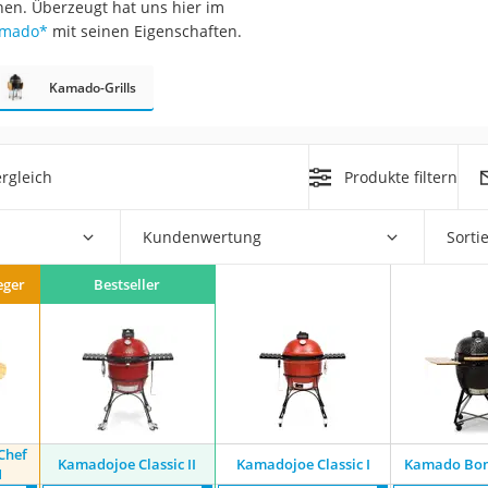
nen. Überzeugt hat uns hier im
amado
*
mit seinen Eigenschaften.
r
Kamado-Grills
mera
mit Elektrostart
rgleich
Produkte filtern
Kundenwertung
Sorti
eger
Bestseller
en
zer
Chef
Kamadojoe Classic II
Kamadojoe Classic I
Kamado Bon
1