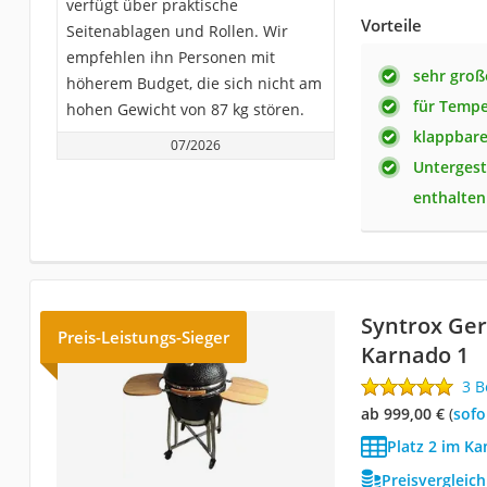
verfügt über praktische
Vorteile
Seitenablagen und Rollen. Wir
empfehlen ihn Personen mit
sehr große
höherem Budget, die sich nicht am
für Tempe
hohen Gewicht von 87 kg stören.
klappbare
07/2026
Untergest
enthalten
Syntrox Ger
Preis-Leistungs-Sieger
Karnado 1
3 
ab 999,00 €
(
Sof
Platz 2 im Ka
Preisvergleic