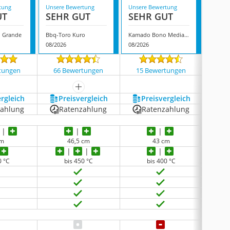
tung
Unsere Bewertung
Unsere Bewertung
Unsere
UT
SEHR GUT
SEHR GUT
GUT
 Grande
‎Bbq-Toro Kuro
Kamado Bono Media TQ0020RED
Kamad
08/2026
08/2026
07/202
tungen
66 Bewertungen
15 Bewertungen
51 
mehr anzeigen
ergleich
Preis­vergleich
Preis­vergleich
P
zahlung
Ratenzahlung
Ratenzahlung
R
cm
46,5 cm
43 cm
0 °C
bis 450 °C
bis 400 °C
keine 