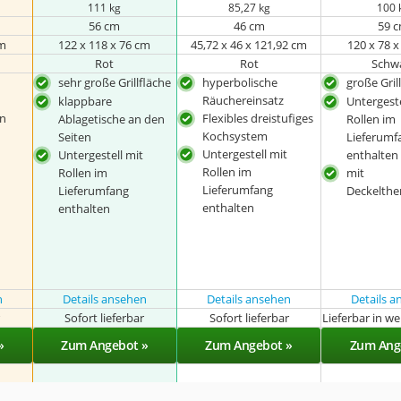
111 kg
85,27 kg
100 
56 cm
46 cm
59 
cm
122 x 118 x 76 cm
45,72 x 46 x 121,92 cm
120 x 78 
Rot
Rot
Schw
sehr große Grillfläche
hyperbolische
große Gril
Räuchereinsatz
klappbare
Untergeste
en
Flexibles dreistufiges
Ablagetische an den
Rollen im
Kochsystem
Seiten
Lieferumf
Untergestell mit
Untergestell mit
enthalten
Rollen im
Rollen im
mit
Lieferumfang
Lieferumfang
Deckelth
enthalten
enthalten
n
Details ansehen
Details ansehen
Details 
r
Sofort lieferbar
Sofort lieferbar
Lieferbar in w
»
Zum Angebot »
Zum Angebot »
Zum Ang