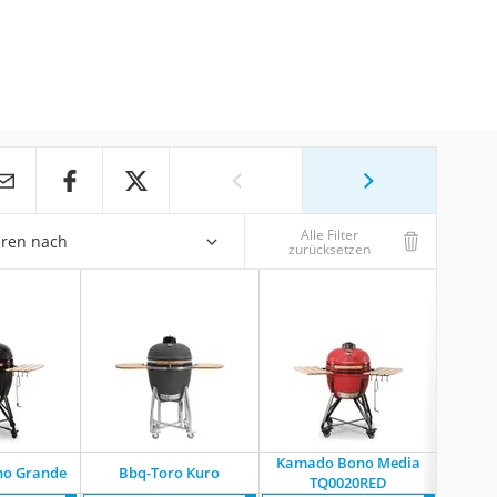
Alle Filter
eren nach
zurücksetzen
Kamado Bono Media
o Grande
‎Bbq-Toro Kuro
Kamad
TQ0020RED