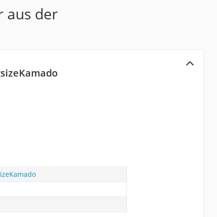
r aus der
ngsizeKamado
gsizeKamado