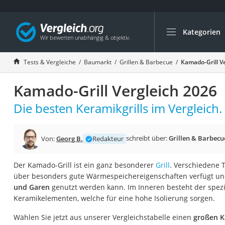
Kategorien
Die beliebtesten V
Baumarkt
Tests & Vergleiche
Baumarkt
Grillen & Barbecue
Kamado-Grill V
Tresor feuerfest
Kamado-Grill Vergleich 2026
Makita-Akku-Rase
Kappsäge
Die besten Keramikgrills im Vergleich.
Smartes Türschlos
Akku-Rasentrimm
schreibt über:
Grillen & Barbecu
Von:
Georg B.
Redakteur
Feuchtigkeitsmess
Der Kamado-Grill ist ein ganz besonderer
Grill
. Verschiedene T
Split-Klimaanlage 
über besonders gute Wärmespeichereigenschaften verfügt u
Pelletofen
und Garen
genutzt werden kann. Im Inneren besteht der spezie
Keramikelementen, welche für eine hohe Isolierung sorgen.
Bohrmaschine
Tiefbrunnenpump
Wählen Sie jetzt aus unserer Vergleichstabelle einen
großen K