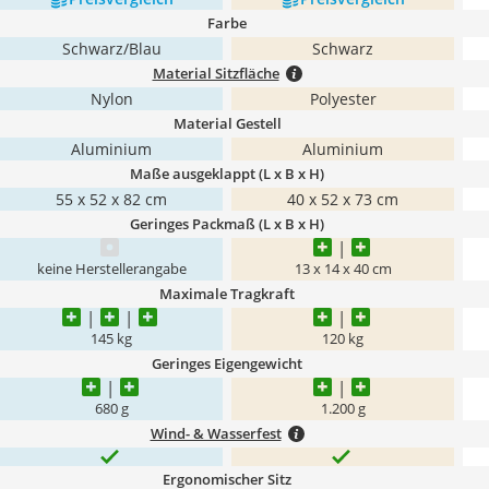
Farbe
Schwarz/Blau
Schwarz
Material Sitzfläche
Nylon
Polyester
Material Gestell
Aluminium
Aluminium
Maße ausgeklappt (L x B x H)
‎55 x 52 x 82 cm
‎40 x 52 x 73 cm
Geringes Packmaß (L x B x H)
keine Herstellerangabe
13 x 14 x 40 cm
Maximale Tragkraft
145 kg
120 kg
Geringes Eigengewicht
‎680 g
1.200 g
Wind- & Wasserfest
Ergonomischer Sitz