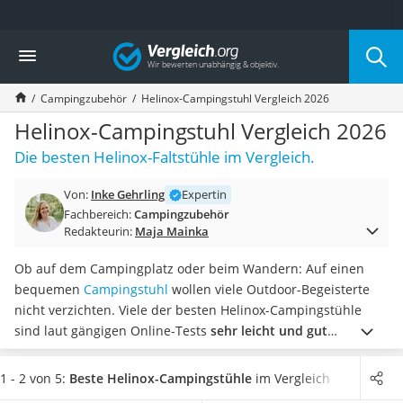
Die beliebtesten Vergleiche nach Kategorie
Vergleich
Freizeit & Sport
Gartentrampolin
Campingzubehör
Helinox-Campingstuhl Vergleich 2026
Trampolin
Metalldetektor
Helinox-Campingstuhl Vergleich 2026
Eufab-Fahrradträger
Die besten Helinox-Faltstühle im Vergleich.
Trampolin 366 cm
Fahrradschloss
Von:
Inke Gehrling
Expertin
Aluminium-Koffer
Fachbereich:
Campingzubehör
Futterboot
Redakteurin:
Maja Mainka
Air Bike
E-Bike-Dreirad
Ob auf dem Campingplatz oder beim Wandern: Auf einen
Trekkingschuhe Herren
bequemen
Campingstuhl
wollen viele Outdoor-Begeisterte
Reisetasche mit Rollen
nicht verzichten. Viele der besten Helinox-Campingstühle
Klimmzugstation
sind laut gängigen Online-Tests
sehr leicht und gut
Koffer
transportierbar
. Als besonders gemütlich werden zudem die
Nachtsichtgerät
Hochlehner-Modelle beschrieben.
In der
beiliegenden
1 - 2 von 5:
Beste Helinox-Campingstühle
im Vergleich
Faltschloss
Transporttasche
können Sie den Campingstuhl nach dem