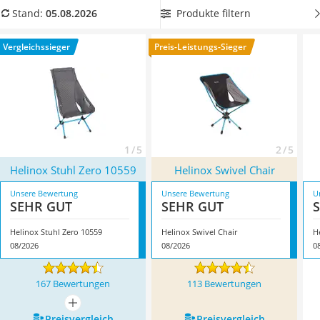
Handgepäck-Koffer
Urlaub
sicher und geschützt aufbewahren
. In der Tabelle
Produkte filtern
Stand:
05.08.2026
Vibrationsplatte
unseres Vergleichs finden Sie unterschiedliche Helinox-
Wanderschuhe Herren
Campingstühle anschaulich gegenübergestellt. Überzeugt
Vergleichssieger
Preis-Leistungs-Sieger
Sicherheitsweste Reiten
hat uns hier im August 2026 besonders das Modell
Helinox
Service
Stuhl Zero 10559
*
mit seinen Eigenschaften.
1 / 5
2 / 5
Helinox Stuhl Zero 10559
Helinox Swivel Chair
Unsere Bewertung
Unsere Bewertung
U
SEHR GUT
SEHR GUT
Helinox Stuhl Zero 10559
Helinox Swivel Chair
H
08/2026
08/2026
0
167 Bewertungen
113 Bewertungen
mehr anzeigen
Preis­vergleich
Preis­vergleich