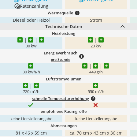
Ratenzahlung
Wärmequelle
Diesel oder Heizöl
Strom
Technische Daten
Heizleistung
30 kW
20 kW
Energieverbrauch
pro Stunde
30 kWh/h
449 g/h
Luftstromvolumen
720 m³/h
550 m³/h
schnelle Temperaturerhöhung
empfohlene Raumgröße
keine Herstellerangabe
keine Herstellerangabe
Abmessungen
‎81 x 46 x 59 cm
ca. 70 cm x 43 cm x 36 cm