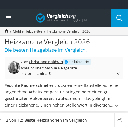
Die beliebtesten Vergleiche nach Kategorie
Vergleich
Baumarkt
Tresor feuerfest
Mobile Heizgeräte
Heizkanone Vergleich 2026
Makita-Akku-Rasenmäher
Kappsäge
Heizkanone Vergleich 2026
Smartes Türschloss
Die besten Heizgebläse im Vergleich.
Akku-Rasentrimmer
Feuchtigkeitsmessgerät
Von:
Christiane Baldwin
Redakteurin
Split-Klimaanlage 2 Innengeräte
schreibt über:
Mobile Heizgeräte
Pelletofen
Lektorin:
Janina S.
Bohrmaschine
Tiefbrunnenpumpe
Feuchte Räume schneller trocknen
, eine Baustelle auf eine
Fliesenschneider
angenehme Arbeitstemperatur bringen oder einen gut
Hochdruckreiniger
geschützten Außenbereich aufwärmen
– das gelingt mit
Doppelschleifer
einer Heizkanone. Einen hohen Stellenwert in diversen
Überwachungskamera
Heizkanone-Tests nimmt die Sicherheit ein. Besonders sicher
Benzinrasenmäher mit Elektrostart
ist der Betrieb mit Gas oder Strom, wobei die rein elektrische
1 - 2 von 12:
Beste Heizkanonen
im Vergleich
Akku-Laubsauger
Variante sogar ohne nennenswerte Frischluftzufuhr